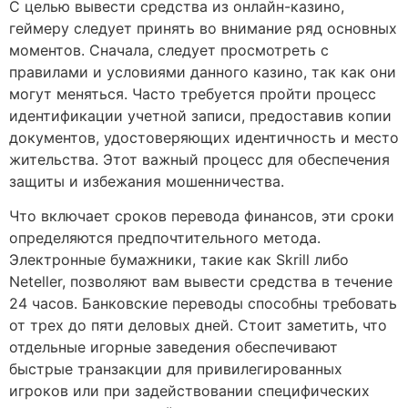
С целью вывести средства из онлайн-казино,
геймеру следует принять во внимание ряд основных
моментов. Сначала, следует просмотреть с
правилами и условиями данного казино, так как они
могут меняться. Часто требуется пройти процесс
идентификации учетной записи, предоставив копии
документов, удостоверяющих идентичность и место
жительства. Этот важный процесс для обеспечения
защиты и избежания мошенничества.
Что включает сроков перевода финансов, эти сроки
определяются предпочтительного метода.
Электронные бумажники, такие как Skrill либо
Neteller, позволяют вам вывести средства в течение
24 часов. Банковские переводы способны требовать
от трех до пяти деловых дней. Стоит заметить, что
отдельные игорные заведения обеспечивают
быстрые транзакции для привилегированных
игроков или при задействовании специфических