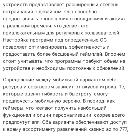
устройств предоставляет расширенный степень
встраивания с девайсом. Оно способно
предоставлять оповещения о поощрениях и акциях
в реальном времени, что делает его
привлекательным для регулярных пользователей.
Настройка программ под определенные ОС
позволяет оптимизировать эффективность и
предоставить более бесшовный геймплей. Впрочем
стоит учитывать, что программы требуют объем на
устройстве и необходимы постоянных обновлений.
Определение между мобильной вариантом веб-
ресурса и софтвером зависит от вкусов игрока. Те,
которые оценят гибкость и быстроту, смогут
предпочесть мобильную версию. В период, как
геймеры, что желают получить наибольший
функционал и опции персонализации, скорее всего
предпочтут апп. Оба варианта обеспечивают доступ
к всему ассортименту развлечений казино azino 777,