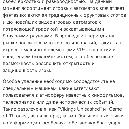
своей яркостью и разнородностью. На данный
момент ассортимент игровых автоматов впечатляет
фантазию: включая традиционных фруктовых слотов
и до новейших видеоигровых автоматов с
потрясающей графикой и захватывающими
бонусными раундами. В прошедшие периоды на
рынке появилось множество инноваций, таких как
игровые машины с элементами VR-технологий и
внедрением блокчейн-систем, что обеспечивает
возможность обеспечить открытость и
защищенность игры.
Особое уделение необходимо сосредоточить на
специальным машинам, какие затягивают
пользователя в атмосферу известных кинофильмов,
телесериалов или даже исторических событий.
Такие развлечения, как “Vikings Unleashed” и “Game
of Thrones”, не лишь предлагают большие выигрыши,
но и формируют особенную обстановку благодаря