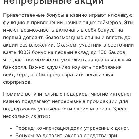
непрерывные акции
Приветственные бонусы в казино играют ключевую
функцию в привлечении начинающих геймеров. Эти
имеют возможность включать в себя бонусы на
первый депозит, безвозмездные спины и вплоть до
акции без вложений. Скажем, участник в состоянии
взять 100% бонус на первый вклад до 100 баксов,
что дает возможность умножить на два начальный
банкролл. Важно вдумчиво изучать требования
вейджера, чтобы предотвратить негативных
сюрпризов.
Помимо вступительных подарков, многие интернет-
казино предлагают непрерывные промоакции для
поддержания увлеченности своих игроков. Здесь
несколько из этих:
Рефанд: компенсация доли утраченных денег.
Бонусы за депозит: экстра средства при