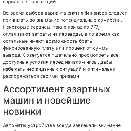
вариантов транзакций.
Во время выбора варианта снятия финансов следует
принимать во внимание потенциальные комиссии.
Некоторые сервисы, такие как azino 777,
оплачивают затраты на переводы, в то время как
остальные имеют возможность брать
фиксированную плату или процент от суммы
вывода. Советуется тщательно просмотреть все
доступные условия перед началом игры, дабы
избежать неожиданных ситуаций и оптимально
распоряжаться своими призами.
Ассортимент азартных
машин и новейшие
новинки
Автоматы устройства всегда завлекали внимание