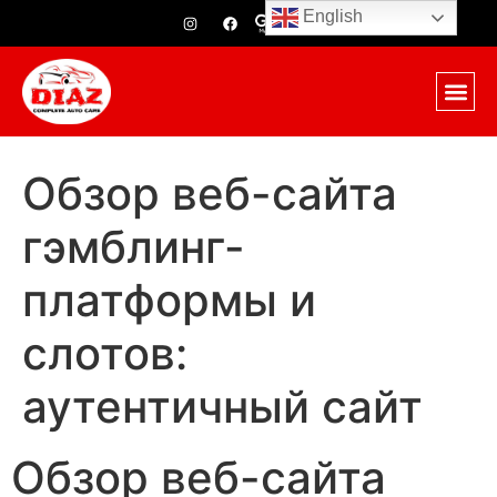
English
Обзор веб-сайта
гэмблинг-
платформы и
слотов:
аутентичный сайт
Обзор веб-сайта