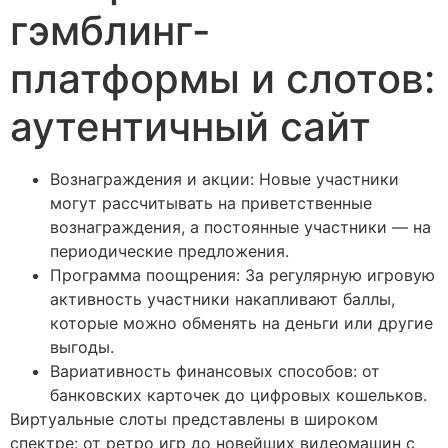
гэмблинг-
платформы и слотов:
аутентичный сайт
Вознаграждения и акции: Новые участники
могут рассчитывать на приветственные
вознаграждения, а постоянные участники — на
периодические предложения.
Программа поощрения: За регулярную игровую
активность участники накапливают баллы,
которые можно обменять на деньги или другие
выгоды.
Вариативность финансовых способов: от
банковских карточек до цифровых кошельков.
Виртуальные слоты представлены в широком
спектре: от ретро игр до новейших видеомашин с