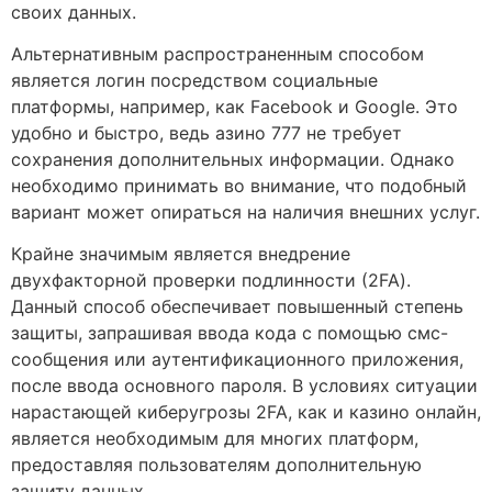
своих данных.
Альтернативным распространенным способом
является логин посредством социальные
платформы, например, как Facebook и Google. Это
удобно и быстро, ведь азино 777 не требует
сохранения дополнительных информации. Однако
необходимо принимать во внимание, что подобный
вариант может опираться на наличия внешних услуг.
Крайне значимым является внедрение
двухфакторной проверки подлинности (2FA).
Данный способ обеспечивает повышенный степень
защиты, запрашивая ввода кода с помощью смс-
сообщения или аутентификационного приложения,
после ввода основного пароля. В условиях ситуации
нарастающей киберугрозы 2FA, как и казино онлайн,
является необходимым для многих платформ,
предоставляя пользователям дополнительную
защиту данных.