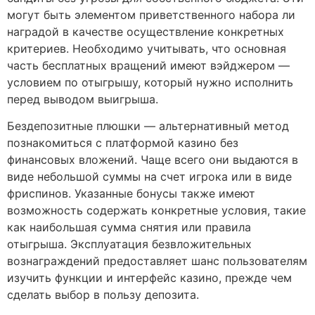
могут быть элементом приветственного набора ли
наградой в качестве осуществление конкретных
критериев. Необходимо учитывать, что основная
часть бесплатных вращений имеют вэйджером —
условием по отыгрышу, который нужно исполнить
перед выводом выигрыша.
Бездепозитные плюшки — альтернативный метод
познакомиться с платформой казино без
финансовых вложений. Чаще всего они выдаются в
виде небольшой суммы на счет игрока или в виде
фриспинов. Указанные бонусы также имеют
возможность содержать конкретные условия, такие
как наибольшая сумма снятия или правила
отыгрыша. Эксплуатация безвложительных
вознаграждений предоставляет шанс пользователям
изучить функции и интерфейс казино, прежде чем
сделать выбор в пользу депозита.