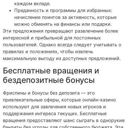
каждом вкладе.
Преданность и программы для избранных:
начисление поинтов за активность, которые
можно обменять на финансы или подарки.
Эти предложения превращают развлечение более
интересной и прибыльной для постоянных
пользователей. Однако всегда следует учитывать о
правилах и положениях, чтобы извлечь
максимальную выгоду из доступных предложений.
Бесплатные вращения и
бездепозитные бонусы
Фриспины и бонусы без депозита — это
привлекательные оферы, которые онлайн-казино
используют для завлечения новых игроков и
поддержания интереса текущих. Бесплатные
вращения предоставляют шанс сыграть в однорукие
бандиты без угрозы для собственного бюджета. Эти