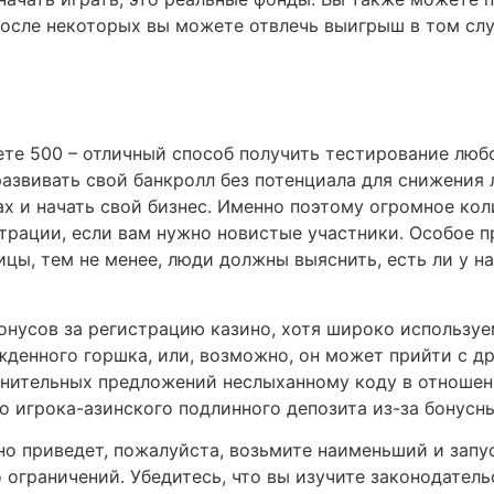
 После некоторых вы можете отвлечь выигрыш в том сл
я
те 500 – отличный способ получить тестирование люб
азвивать свой банкролл без потенциала для снижения 
ах и начать свой бизнес. Именно поэтому огромное ко
трации, если вам нужно новистые участники. Особое 
ицы, тем не менее, люди должны выяснить, есть ли у н
нусов за регистрацию казино, хотя широко используе
жденного горшка, или, возможно, он может прийти с 
лнительных предложений неслыханному коду в отношен
 игрока-азинского подлинного депозита из-за бонусны
но приведет, пожалуйста, возьмите наименьший и запу
ограничений. Убедитесь, что вы изучите законодательс