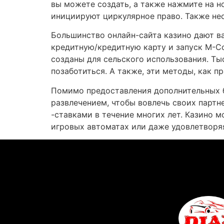
вы можете создать, а также нажмите на н
инициируют циркулярное право. Также не
Большинство онлайн-сайта казино дают ва
кредитную/кредитную карту и запуск M-Cos
созданы для сельского использования. Ты
позаботиться. А также, эти методы, как
Помимо предоставления дополнительных бо
развлечением, чтобы вовлечь своих партн
-ставками в течение многих лет. Казино м
игровых автоматах или даже удовлетворя