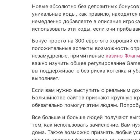
Новые абсолютно без депозитных бонусов
уникальные коды, как правило, находятся 
немедленно добавляете в описание игрока
использовать эти коды, если они прибыва
Бонус просто на 300 евро-это хороший с
положительные аспекты возможность опре
незамудреные, примитивные
казино Флагм
важно изучить общее регулирование Game’
вы поддерживаете без риска котенка и убе
выполняет.
Если вам нужно выступить с реальным дох
Большинство сайтов признают крупную кре
обязательно помогут этим людям. Попробу
Все больше и больше людей получают выго
тем, как использовать зачисление. Вам ну
дома. Также возможно признать любые усл
если вы сделали фактическое, вы можете 