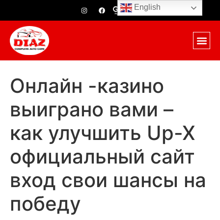
English
Онлайн -казино
выиграно вами –
как улучшить Up-X
официальный сайт
вход свои шансы на
победу