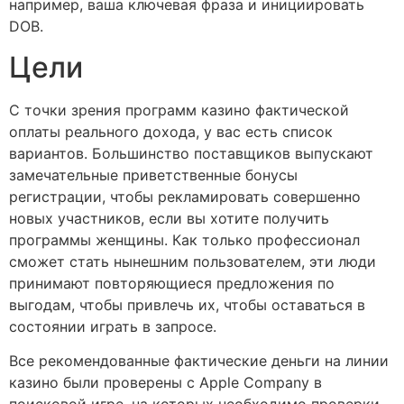
например, ваша ключевая фраза и инициировать
DOB.
Цели
С точки зрения программ казино фактической
оплаты реального дохода, у вас есть список
вариантов. Большинство поставщиков выпускают
замечательные приветственные бонусы
регистрации, чтобы рекламировать совершенно
новых участников, если вы хотите получить
программы женщины. Как только профессионал
сможет стать нынешним пользователем, эти люди
принимают повторяющиеся предложения по
выгодам, чтобы привлечь их, чтобы оставаться в
состоянии играть в запросе.
Все рекомендованные фактические деньги на линии
казино были проверены с Apple Company в