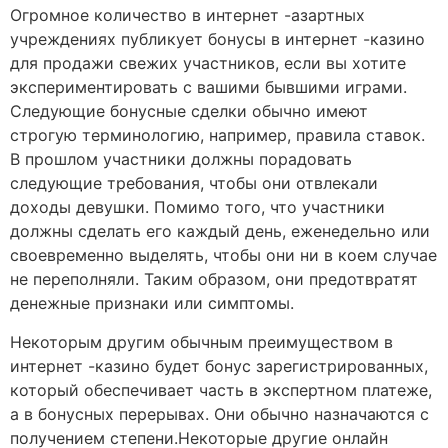
Огромное количество в интернет -азартных
учреждениях публикует бонусы в интернет -казино
для продажи свежих участников, если вы хотите
экспериментировать с вашими бывшими играми.
Следующие бонусные сделки обычно имеют
строгую терминологию, например, правила ставок.
В прошлом участники должны порадовать
следующие требования, чтобы они отвлекали
доходы девушки. Помимо того, что участники
должны сделать его каждый день, еженедельно или
своевременно выделять, чтобы они ни в коем случае
не переполняли. Таким образом, они предотвратят
денежные признаки или симптомы.
Некоторым другим обычным преимуществом в
интернет -казино будет бонус зарегистрированных,
который обеспечивает часть в экспертном платеже,
а в бонусных перерывах. Они обычно назначаются с
получением степени.Некоторые другие онлайн