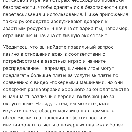
поисковой игре, на которых необходимо проверки
безопасности, чтобы сделать их в безопасности для
перетаскивания и использования. Ниже приложения
также руководство заслуживают доверия к
азартным ресурсам и начинают варианты, например,
ограничения и начинают личную эксклюзию.
Убедитесь, что вы найдете правильный запрос
казино в отношении всех в соответствии с
потребностями в азартных играх и начните
распределение. Например, шинные игры могут
предлагать большие платы за услуги выплаты по
сравнению с видео -покерными машинами, но они
содержит разнообразие хорошего законодательства
и начинают различные версии, включающие за
округленные. Наряду с тем, вы можете даже
изучить новые обзоры магазина программного
обеспечения в отношении эффективности и
инициировать отчеты о пожарных платежах более
ранние данные – хорошая программа.