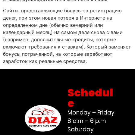
Сайты, представляющие бонусы за регистрацию
денег, при этом новая потеря в Интернете на
определенном дне (обычно вечерний или
календарный месяц) на самом деле снова с вами
(например, дополнительные кредиты, которые
включают требования к ставкам). Который заменяет
бонусы потраченной, на которые заработают
заработок как реальные средства.
Schedul
e
Monday – Friday
8 a.m – 6 p.m
Saturday