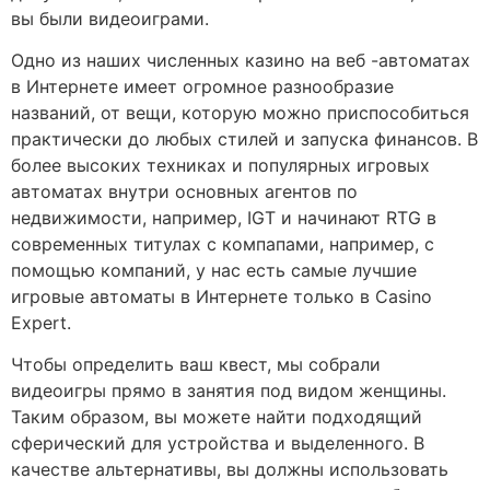
вы были видеоиграми.
Одно из наших численных казино на веб -автоматах
в Интернете имеет огромное разнообразие
названий, от вещи, которую можно приспособиться
практически до любых стилей и запуска финансов. В
более высоких техниках и популярных игровых
автоматах внутри основных агентов по
недвижимости, например, IGT и начинают RTG в
современных титулах с компапами, например, с
помощью компаний, у нас есть самые лучшие
игровые автоматы в Интернете только в Casino
Expert.
Чтобы определить ваш квест, мы собрали
видеоигры прямо в занятия под видом женщины.
Таким образом, вы можете найти подходящий
сферический для устройства и выделенного. В
качестве альтернативы, вы должны использовать