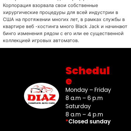
Корпорация взорвала свои собственные
хирургические процедуры для всей индустрии в
США на протяжении многих лет, в рамках службы в
квартире веб -хостинга много Black Jack и начинают
бинго изменения рядом с его или ее существенной
коллекцией игровых автоматов.
Schedul
e
Monday – Friday
8 a.m – 6 p.m
Saturday
8 a.m – 4 p.m
*
Closed sunday