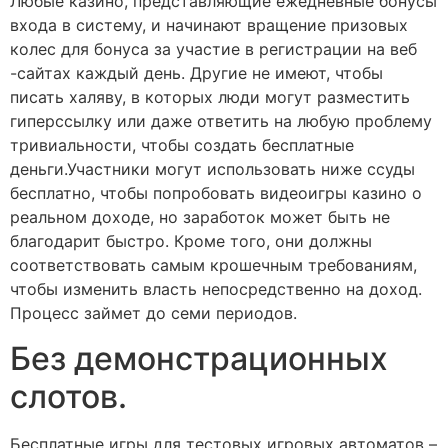
Любые казино, представляющие ежедневные бонусы
входа в систему, и начинают вращение призовых
колес для бонуса за участие в регистрации на веб
-сайтах каждый день. Другие не имеют, чтобы
писать халяву, в которых люди могут разместить
гиперссылку или даже ответить на любую проблему
тривиальности, чтобы создать бесплатные
деньги.Участники могут использовать ниже ссуды
бесплатно, чтобы попробовать видеоигры казино о
реальном доходе, но заработок может быть не
благодарит быстро. Кроме того, они должны
соответствовать самым крошечным требованиям,
чтобы изменить власть непосредственно на доход.
Процесс займет до семи периодов.
Без демонстрационных
слотов.
Бесплатные игры для тестовых игровых автоматов –