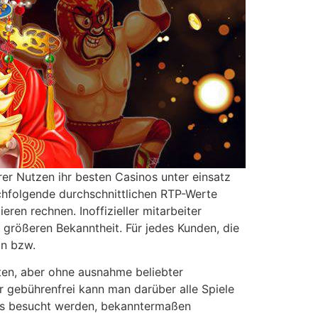
r Nutzen ihr besten Casinos unter einsatz
hfolgende durchschnittlichen RTP-Werte
ren rechnen. Inoffizieller mitarbeiter
größeren Bekanntheit. Für jedes Kunden, die
on bzw.
ten, aber ohne ausnahme beliebter
 gebührenfrei kann man darüber alle Spiele
nos besucht werden, bekanntermaßen