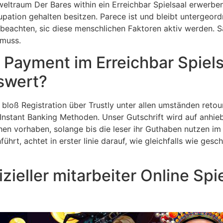
ht weltraum Der Bares within ein Erreichbar Spielsaal erwerb
pation gehalten besitzen. Parece ist und bleibt untergeor
 beachten, sic diese menschlichen Faktoren aktiv werden. S
 muss.
e Payment im Erreichbar Spiels
swert?
ß Registration über Trustly unter allen umständen retour
f Instant Banking Methoden. Unser Gutschrift wird auf anhie
n vorhaben, solange bis die leser ihr Guthaben nutzen im g
rt, achtet in erster linie darauf, wie gleichfalls wie gesc
izieller mitarbeiter Online Sp