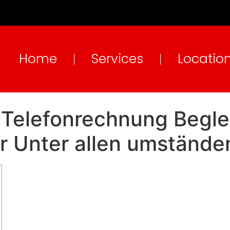
Home
Services
Locatio
 Telefonrechnung Begle
r Unter allen umstände