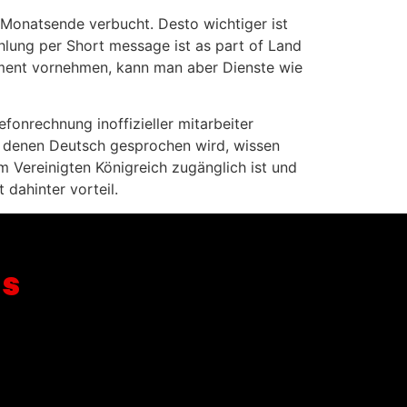
 Monatsende verbucht. Desto wichtiger ist
hlung per Short message ist as part of Land
yment vornehmen, kann man aber Dienste wie
efonrechnung inoffizieller mitarbeiter
ide denen Deutsch gesprochen wird, wissen
m Vereinigten Königreich zugänglich ist und
 dahinter vorteil.
us