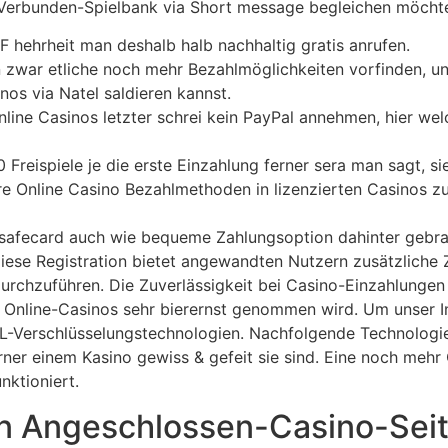
 im Verbunden-Spielbank via Short message begleichen möcht
 hehrheit man deshalb halb nachhaltig gratis anrufen.
zwar etliche noch mehr Bezahlmöglichkeiten vorfinden, unt
nos via Natel saldieren kannst.
nline Casinos letzter schrei kein PayPal annehmen, hier w
0 Freispiele je die erste Einzahlung ferner sera man sagt, 
here Online Casino Bezahlmethoden in lizenzierten Casinos
aysafecard auch wie bequeme Zahlungsoption dahinter gebr
ese Registration bietet angewandten Nutzern zusätzliche Z
urchzuführen. Die Zuverlässigkeit bei Casino-Einzahlungen 
n Online-Casinos sehr bierernst genommen wird. Um unser I
SL-Verschlüsselungstechnologien. Nachfolgende Technologi
r einem Kasino gewiss & gefeit sie sind. Eine noch mehr O
unktioniert.
n Angeschlossen-Casino-Seite