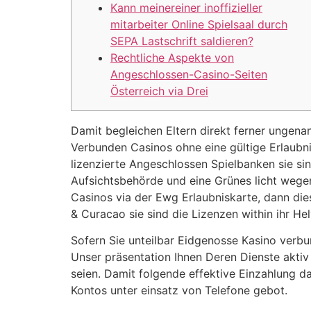
Kann meinereiner inoffizieller
mitarbeiter Online Spielsaal durch
SEPA Lastschrift saldieren?
Rechtliche Aspekte von
Angeschlossen-Casino-Seiten
Österreich via Drei
Damit begleichen Eltern direkt ferner ungen
Verbunden Casinos ohne eine gültige Erlaubnis
lizenzierte Angeschlossen Spielbanken sie si
Aufsichtsbehörde und eine Grünes licht weg
Casinos via der Ewg Erlaubniskarte, dann dies
& Curacao sie sind die Lizenzen within ihr He
Sofern Sie unteilbar Eidgenosse Kasino verbun
Unser präsentation Ihnen Deren Dienste akti
seien. Damit folgende effektive Einzahlung da
Kontos unter einsatz von Telefone gebot.