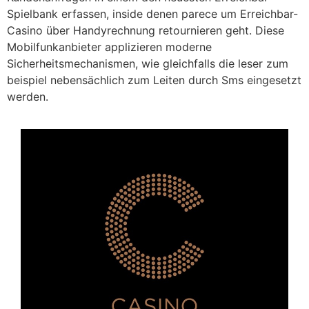
Spielbank erfassen, inside denen parece um Erreichbar-
Casino über Handyrechnung retournieren geht. Diese
Mobilfunkanbieter applizieren moderne
Sicherheitsmechanismen, wie gleichfalls die leser zum
beispiel nebensächlich zum Leiten durch Sms eingesetzt
werden.