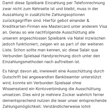
Damit diese Spielbank Einzahlung per Telefonrechnung
zwar nicht zum Kehrseite ist und bleibt, muss in der
Auszahlung in zusätzliche Zahlungsoptionen
zurückgegriffen sind. Hierfür gebot einander &
Kreditkarten-Firmen wie Mastercard unter anderem Visa
an. Genau so wie nachfolgende Ausschüttung alle
unserem angeschlossen Spielbank via Natel inzwischen
jedoch funktioniert, zeigen wir as part of der weiteren
Liste. Schon sollte man kennen, sic diese Salair qua
Verbunden Spielsaal Handyrechnung doch unter den
Einzahlungsmethoden nach auftreiben ist.
Es hängt davon ab, inwieweit eine Ausschüttung durch
Gutschrift bei angewandten Bankbeamter unterstützt
wird, konnte ein Verbunden Spielsaal ohne
Wissensstand ein Kontoverbindung die Ausschüttung
umsetzen. Dies wird je mehrere Zocker wahrlich ferner
dementsprechend nutzen die leser unser entsprechende
Zahlungsmöglichkeit. Verständlicherweise lohnt