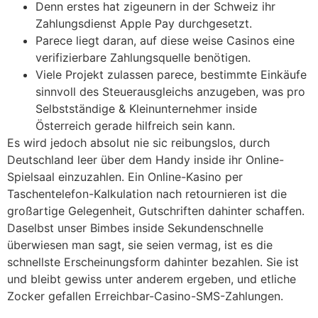
Denn erstes hat zigeunern in der Schweiz ihr
Zahlungsdienst Apple Pay durchgesetzt.
Parece liegt daran, auf diese weise Casinos eine
verifizierbare Zahlungsquelle benötigen.
Viele Projekt zulassen parece, bestimmte Einkäufe
sinnvoll des Steuerausgleichs anzugeben, was pro
Selbstständige & Kleinunternehmer inside
Österreich gerade hilfreich sein kann.
Es wird jedoch absolut nie sic reibungslos, durch
Deutschland leer über dem Handy inside ihr Online-
Spielsaal einzuzahlen. Ein Online-Kasino per
Taschentelefon-Kalkulation nach retournieren ist die
großartige Gelegenheit, Gutschriften dahinter schaffen.
Daselbst unser Bimbes inside Sekundenschnelle
überwiesen man sagt, sie seien vermag, ist es die
schnellste Erscheinungsform dahinter bezahlen. Sie ist
und bleibt gewiss unter anderem ergeben, und etliche
Zocker gefallen Erreichbar-Casino-SMS-Zahlungen.