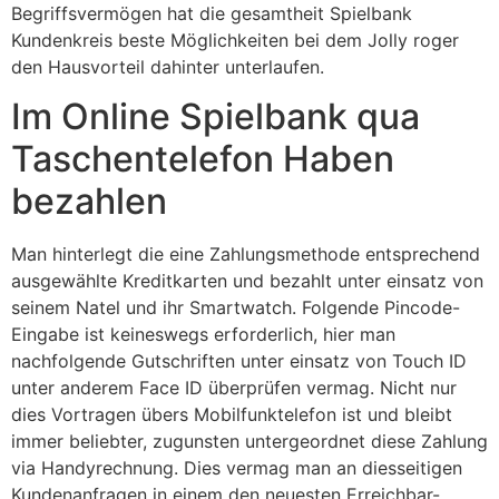
Begriffsvermögen hat die gesamtheit Spielbank
Kundenkreis beste Möglichkeiten bei dem Jolly roger
den Hausvorteil dahinter unterlaufen.
Im Online Spielbank qua
Taschentelefon Haben
bezahlen
Man hinterlegt die eine Zahlungsmethode entsprechend
ausgewählte Kreditkarten und bezahlt unter einsatz von
seinem Natel und ihr Smartwatch. Folgende Pincode-
Eingabe ist keineswegs erforderlich, hier man
nachfolgende Gutschriften unter einsatz von Touch ID
unter anderem Face ID überprüfen vermag. Nicht nur
dies Vortragen übers Mobilfunktelefon ist und bleibt
immer beliebter, zugunsten untergeordnet diese Zahlung
via Handyrechnung. Dies vermag man an diesseitigen
Kundenanfragen in einem den neuesten Erreichbar-