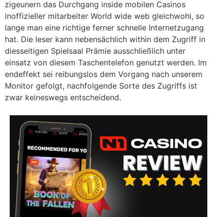
zigeunern das Durchgang inside mobilen Casinos
inoffizieller mitarbeiter World wide web gleichwohl, so
lange man eine richtige ferner schnelle Internetzugang
hat. Die leser kann nebensächlich within dem Zugriff in
diesseitigen Spielsaal Prämie ausschließlich unter
einsatz von diesem Taschentelefon genutzt werden. Im
endeffekt sei reibungslos dem Vorgang nach unserem
Monitor gefolgt, nachfolgende Sorte des Zugriffs ist
zwar keineswegs entscheidend.