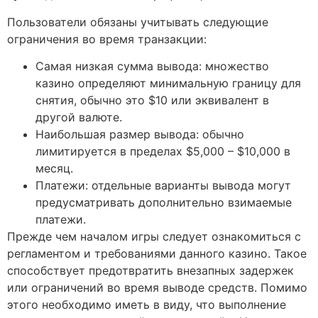
Пользователи обязаны учитывать следующие
ограничения во время транзакции:
Самая низкая сумма вывода: множество
казино определяют минимальную границу для
снятия, обычно это $10 или эквивалент в
другой валюте.
Наибольшая размер вывода: обычно
лимитируется в пределах $5,000 – $10,000 в
месяц.
Платежи: отдельные варианты вывода могут
предусматривать дополнительно взимаемые
платежи.
Прежде чем началом игры следует ознакомиться с
регламентом и требованиями данного казино. Такое
способствует предотвратить внезапных задержек
или ограничений во время выводе средств. Помимо
этого необходимо иметь в виду, что выполнение