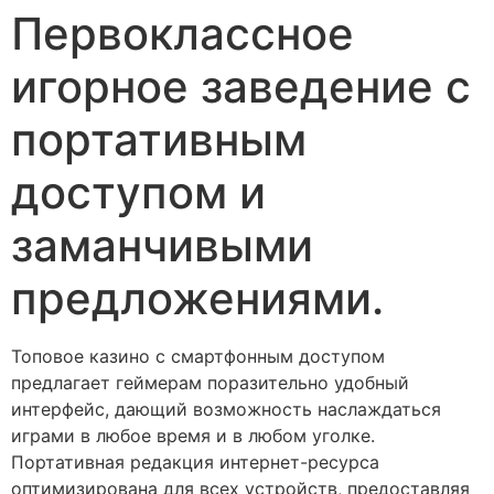
Первоклассное
игорное заведение с
портативным
доступом и
заманчивыми
предложениями.
Топовое казино с смартфонным доступом
предлагает геймерам поразительно удобный
интерфейс, дающий возможность наслаждаться
играми в любое время и в любом уголке.
Портативная редакция интернет-ресурса
оптимизирована для всех устройств, предоставляя