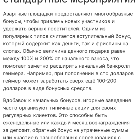
Азартные площадки предоставляют многообразные
бонусы, чтобы привлечь новых участников и
удержать верных посетителей. Одним из
популярных типов считается вступительный бонус,
который содержит как деньги, так и фриспины на
слотах. Обычно величина данного подарка равен
между 100% и 200% от начального взноса, что
помогает заметно расширить начальный банкролл
геймера. Например, при пополнении в сто долларов
геймер может заработать сверх ещё 100-200
долларов в виде бонусных средств.
Вдобавок к начальных бонусов, игорные заведения
часто организуют типичные акции для своих
регулярных клиентов. Это способны быть
еженедельные или каждый месяц вознаграждения
за депозит, обратный бонус на утраченные суммы
или участие в разнообразных соревнованиях с