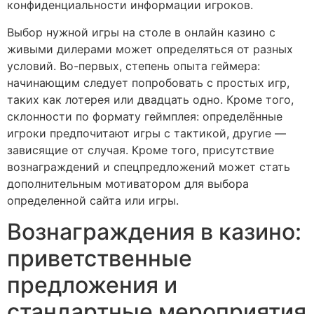
конфиденциальности информации игроков.
Выбор нужной игры на столе в онлайн казино с
живыми дилерами может определяться от разных
условий. Во-первых, степень опыта геймера:
начинающим следует попробовать с простых игр,
таких как лотерея или двадцать одно. Кроме того,
склонности по формату геймплея: определённые
игроки предпочитают игры с тактикой, другие —
зависящие от случая. Кроме того, присутствие
вознаграждений и спецпредложений может стать
дополнительным мотиватором для выбора
определенной сайта или игры.
Вознаграждения в казино:
приветственные
предложения и
стандартные мероприятия