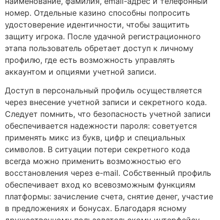
наименование, фамилия, email-адрес и телефонный
номер. Отдельные казино способны попросить
удостоверение идентичности, чтобы защитить
защиту игрока. После удачной регистрационного
этапа пользователь обретает доступ к личному
профилю, где есть возможность управлять
аккаунтом и опциями учетной записи.
Доступ в персональный профиль осуществляется
через внесение учетной записи и секретного кода.
Следует помнить, что безопасность учетной записи
обеспечивается надежности пароля: советуется
применять микс из букв, цифр и специальных
символов. В ситуации потери секретного кода
всегда можно применить возможностью его
восстановления через e-mail. Собственный профиль
обеспечивает вход ко всевозможным функциям
платформы: зачисление счета, снятие денег, участие
в предложениях и бонусах. Благодаря ясному