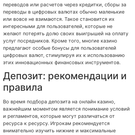
переводов или расчетов через кредитки, сборы за
переводы в цифровых валютах обычно маленькие
или вовсе не взимаются. Такое становится их
интересными для пользователей, которые не
желают потерять долю своих выигрышей на оплату
услуг посредников. Кроме того, многие казино
предлагают особые бонусы для пользователей
цифровых валют, стимулируя их к использованию
этих инновационных финансовых инструментов.
Депозит: рекомендации и
правила
Во время подбора депозита на онлайн казино,
важнейшим моментом является понимание условий
и регламентов, которые могут различаться от
ресурса к ресурсу. Игрокам рекомендуется
внимательно изучить нижние и максимальные