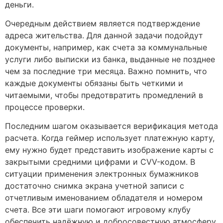
деньги.
Очередным действием является подтверждение
адреса жительства. Для данной задачи подойдут
документы, например, как счета за коммунальные
услуги либо выписки из банка, выданные не позднее
чем за последние три месяца. Важно помнить, что
каждые документы обязаны быть четкими и
читаемыми, чтобы предотвратить промедлений в
процессе проверки.
Последним шагом оказывается верификация метода
расчета. Когда геймер использует платежную карту,
ему нужно будет представить изображение карты с
закрытыми средними цифрами и CVV-кодом. В
ситуации применения электронных бумажников
достаточно снимка экрана учетной записи с
отчетливым именованием обладателя и номером
счета. Все эти шаги помогают игровому клубу
обеспечить надёжную и добросовестную атмосферу