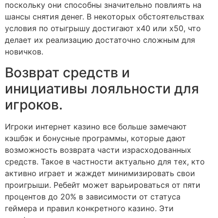
поскольку они способны значительно повлиять на
шансы снятия денег. В некоторых обстоятельствах
условия по отыгрышу достигают x40 или x50, что
делает их реализацию достаточно сложным для
новичков.
Возврат средств и
инициативы лояльности для
игроков.
Игроки интернет казино все больше замечают
кэшбэк и бонусные программы, которые дают
возможность возврата части израсходованных
средств. Такое в частности актуально для тех, кто
активно играет и жаждет минимизировать свои
проигрыши. Ребейт может варьироваться от пяти
процентов до 20% в зависимости от статуса
геймера и правил конкретного казино. Эти