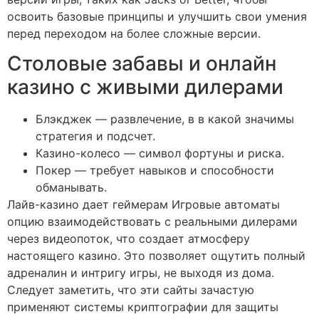
освоить базовые принципы и улучшить свои умения
перед переходом на более сложные версии.
Столовые забавы и онлайн
казино с живыми дилерами
Блэкджек — развлечение, в в какой значимы
стратегия и подсчет.
Казино-колесо — символ фортуны и риска.
Покер — требует навыков и способности
обманывать.
Лайв-казино дает геймерам Игровые автоматы
опцию взаимодействовать с реальными дилерами
через видеопоток, что создает атмосферу
настоящего казино. Это позволяет ощутить полный
адреналин и интригу игры, не выходя из дома.
Следует заметить, что эти сайты зачастую
применяют системы криптографии для защиты