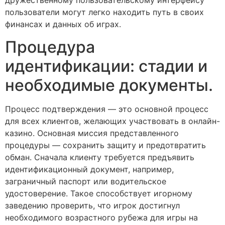
дружественному пользовательскому интерфейсу
пользователи могут легко находить путь в своих
финансах и данных об играх.
Процедура
идентификации: стадии и
необходимые документы.
Процесс подтверждения — это основной процесс
для всех клиентов, желающих участвовать в онлайн-
казино. Основная миссия представленного
процедуры — сохранить защиту и предотвратить
обман. Сначала клиенту требуется предъявить
идентификационный документ, например,
заграничный паспорт или водительское
удостоверение. Такое способствует игорному
заведению проверить, что игрок достигнул
необходимого возрастного рубежа для игры на