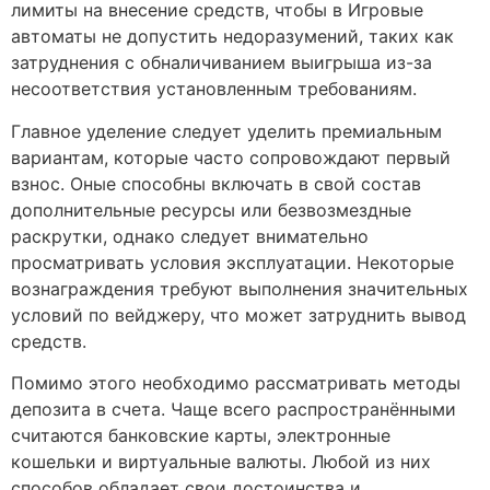
лимиты на внесение средств, чтобы в Игровые
автоматы не допустить недоразумений, таких как
затруднения с обналичиванием выигрыша из-за
несоответствия установленным требованиям.
Главное уделение следует уделить премиальным
вариантам, которые часто сопровождают первый
взнос. Оные способны включать в свой состав
дополнительные ресурсы или безвозмездные
раскрутки, однако следует внимательно
просматривать условия эксплуатации. Некоторые
вознаграждения требуют выполнения значительных
условий по вейджеру, что может затруднить вывод
средств.
Помимо этого необходимо рассматривать методы
депозита в счета. Чаще всего распространёнными
считаются банковские карты, электронные
кошельки и виртуальные валюты. Любой из них
способов обладает свои достоинства и