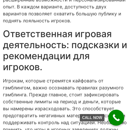
опыт. В каждом варианте, доступность двух
вариантов позволяет охватить большую публику и
поднять лояльность игроков.
Ответственная игровая
деятельность: подсказки и
рекомендации для
игроков.
Игрокам, которые стремятся кайфовать от
гэмблингом, важно осознавать правилах разумного
гэмблинга. Прежде главное, стоит зафиксировать
собственные лимиты на период и деньги, которые
вы намерены израсходовать. Это способствует
предотвратить негативных материальных исходов и
CALL NOW
поддерживать контроль над ситуацией. Необходимо
помнить, что игры в игорных заведениях должны