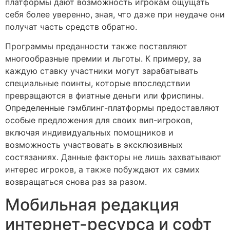
платформы дают возможность игрокам ощущать
себя более уверенно, зная, что даже при неудаче они
получат часть средств обратно.
Программы преданности также поставляют
многообразные премии и льготы. К примеру, за
каждую ставку участники могут зарабатывать
специальные поинты, которые впоследствии
превращаются в фиатные деньги или фриспины.
Определенные гэмблинг-платформы предоставляют
особые предложения для своих вип-игроков,
включая индивидуальных помощников и
возможность участвовать в эксклюзивных
состязаниях. Данные факторы не лишь захватывают
интерес игроков, а также побуждают их самих
возвращаться снова раз за разом.
Мобильная редакция
интернет-ресурса и софт