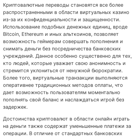
Криптовалютные переводы становятся все более
распространенными в области виртуальных казино
из-за их конфиденциальности и защищенности.
Использование подобных денежных единиц, вроде
Bitcoin, Ethereum и иных альткоинов, позволяет
возможность геймерам совершать пополнения и
снимать деньги без посредничества банковских
учреждений. Данное особенно существенно для тех,
кто людей, которые уважает свою анонимность и
стремится уклониться от ненужной бюрократии.
Более того, виртуальные транзакции выполняются
оперативнее традиционных методов оплаты, что
дает возможность пользователям моментально
пополнять свой баланс и наслаждаться игрой без
задержек.
Достоинства криптовалют в области онлайн играть
на деньги также содержат уменьшенные платежи за
операции. В отличие от стандартных банковских