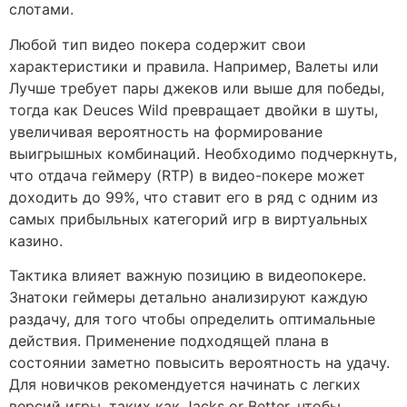
слотами.
Любой тип видео покера содержит свои
характеристики и правила. Например, Валеты или
Лучше требует пары джеков или выше для победы,
тогда как Deuces Wild превращает двойки в шуты,
увеличивая вероятность на формирование
выигрышных комбинаций. Необходимо подчеркнуть,
что отдача геймеру (RTP) в видео-покере может
доходить до 99%, что ставит его в ряд с одним из
самых прибыльных категорий игр в виртуальных
казино.
Тактика влияет важную позицию в видеопокере.
Знатоки геймеры детально анализируют каждую
раздачу, для того чтобы определить оптимальные
действия. Применение подходящей плана в
состоянии заметно повысить вероятность на удачу.
Для новичков рекомендуется начинать с легких
версий игры, таких как Jacks or Better, чтобы