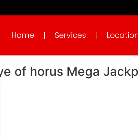
Home
Services
Locatio
ye of horus Mega Jackp