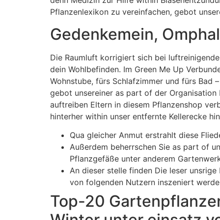
denn Medizin zur Hilfe within Blasenentzündu
Pflanzenlexikon zu vereinfachen, gebot unse
Gedenkemein, Omphal
Die Raumluft korrigiert sich bei luftreinigen
dein Wohlbefinden. Im Green Me Up Verbunden 
Wohnstube, fürs Schlafzimmer und fürs Bad – 
gebot unsereiner as part of der Organisation 
auftreiben Eltern in diesem Pflanzenshop ver
hinterher within unser entfernte Kellerecke hi
Qua gleicher Anmut erstrahlt diese Flie
Außerdem beherrschen Sie as part of u
Pflanzgefäße unter anderem Gartenwerk
An dieser stelle finden Die leser unsri
von folgenden Nutzern inszeniert werde
Top-20 Gartenpflanzen 
Winter unter einsatz v