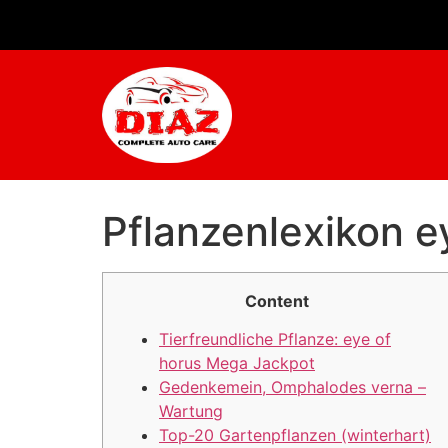
Pflanzenlexikon e
Content
Tierfreundliche Pflanze: eye of
horus Mega Jackpot
Gedenkemein, Omphalodes verna –
Wartung
Top-20 Gartenpflanzen (winterhart)