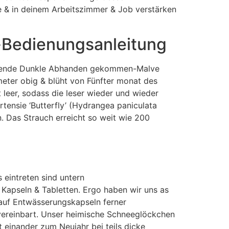
se & in deinem Arbeitszimmer & Job verstärken
e-Bedienungsanleitung
folgende Dunkle Abhanden gekommen-Malve
timeter obig & blüht von Fünfter monat des
 leer, sodass die leser wieder und wieder
tensie ‘Butterfly’ (Hydrangea paniculata
n. Das Strauch erreicht so weit wie 200
 eintreten sind untern
apseln & Tabletten. Ergo haben wir uns as
auf Entwässerungskapseln ferner
vereinbart. Unser heimische Schneeglöckchen
t einander zum Neujahr bei teils dicke