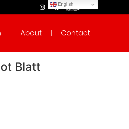
English
n
About
Contact
ot Blatt