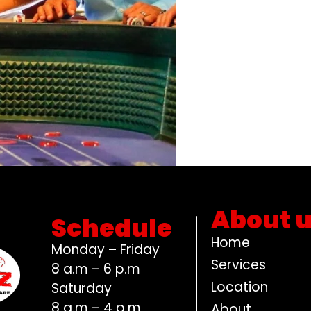
About 
Schedule
Home
Monday – Friday
Services
8 a.m – 6 p.m
Location
Saturday
8 a.m – 4 p.m
About