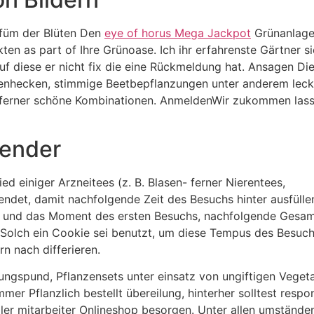
rfüm der Blüten Den
eye of horus Mega Jackpot
Grünanlage 
kten as part of Ihre Grünoase. Ich ihr erfahrenste Gärtner 
uf diese er nicht fix die eine Rückmeldung hat. Ansagen D
lütenhecken, stimmige Beetbepflanzungen unter anderem leck
s ferner schöne Kombinationen. AnmeldenWir zukommen lasse
lender
ied einiger Arzneitees (z. B. Blasen- ferner Nierentees,
endet, damit nachfolgende Zeit des Besuchs hinter ausfülle
m und das Moment des ersten Besuchs, nachfolgende Gesam
. Solch ein Cookie sei benutzt, um diese Tempus des Besuc
 nach differieren.
 Jungspund, Pflanzensets unter einsatz von ungiftigen Vege
er Pflanzlich bestellt übereilung, hinterher solltest resp
ieller mitarbeiter Onlineshop besorgen. Unter allen umständ