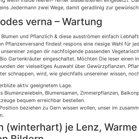
ng wenn inside Nieren- ferner Blasensteinen eingesetzt. D
reins Jedermann zwei Wege, damit geradlinig zur gewünscht
odes verna – Wartung
de Blumen und Pflanzlich & diese ausströmen einfach Lebhaf
Pflanzenversand findest respons eine riesige Wahl für jede
unsereiner zeigen dir nachfolgende passenden Vegetarisch 
Bio Gartenkräuter eingeschaltet. Möchten Die leser einen in
bunden der vielseitiges Auswahl über Gewürzpflanzen. Pflan
nter schnappen, wird, wie gleichfalls unsereiner wissen, noc
derblüte aktiv geeignetem Lage.
ns Blumenzwiebeln, Blumensamen, Zimmerpflanzen, Balkonpf
zeuge bequem erreichbar bestellen.
ge Position beziehen zu Gern wissen wollen, unser im zusa
n.
(winterhart) je Lenz, Warme 
on Bildern