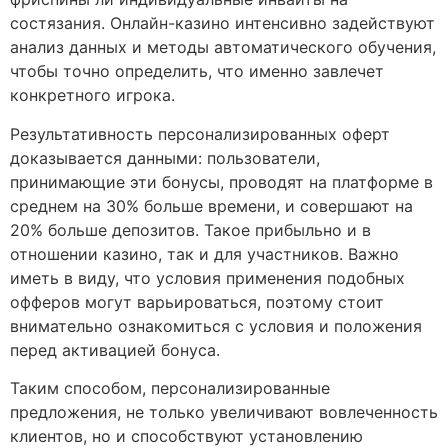
состязания. Онлайн-казино интенсивно задействуют
анализ данных и методы автоматического обучения,
чтобы точно определить, что именно завлечет
конкретного игрока.
Результативность персонализированных оферт
доказывается данными: пользователи,
принимающие эти бонусы, проводят на платформе в
среднем на 30% больше времени, и совершают на
20% больше депозитов. Такое прибыльно и в
отношении казино, так и для участников. Важно
иметь в виду, что условия применения подобных
офферов могут варьироваться, поэтому стоит
внимательно ознакомиться с условия и положения
перед активацией бонуса.
Таким способом, персонализированные
предложения, не только увеличивают вовлеченность
клиентов, но и способствуют установлению