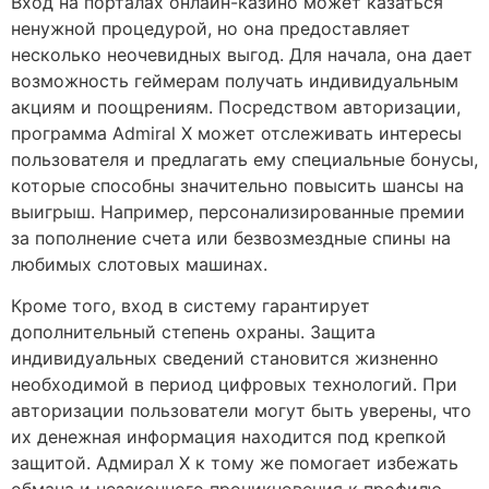
Вход на порталах онлайн-казино может казаться
ненужной процедурой, но она предоставляет
несколько неочевидных выгод. Для начала, она дает
возможность геймерам получать индивидуальным
акциям и поощрениям. Посредством авторизации,
программа Admiral X может отслеживать интересы
пользователя и предлагать ему специальные бонусы,
которые способны значительно повысить шансы на
выигрыш. Например, персонализированные премии
за пополнение счета или безвозмездные спины на
любимых слотовых машинах.
Кроме того, вход в систему гарантирует
дополнительный степень охраны. Защита
индивидуальных сведений становится жизненно
необходимой в период цифровых технологий. При
авторизации пользователи могут быть уверены, что
их денежная информация находится под крепкой
защитой. Адмирал Х к тому же помогает избежать