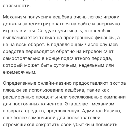
лояльности.
Механизм получения кешбэка очень легок: игроки
должны зарегистрироваться на сайте и энергично
играть в игры. Следует учитывать, что кешбэк
выплачивается только на проигранные финансы, а
не на весь оборот. В подавляющем числе случаев
средства переводятся обратно на игровой счет
самостоятельно в конце подсчетного периода,
который может быть суточным, недельным или
ежемесячным.
Определенные онлайн-казино предоставляют экстра
плюшки за использование кешбэка, такие как
расширенные проценты или эксклюзивные кампании
для постоянных клиентов. Эта делает механизм
возврата средств, предложенную Адмирал Казино,
еще более заманчивой для пользователей,
стремящихся сократить свои убытки и повысить