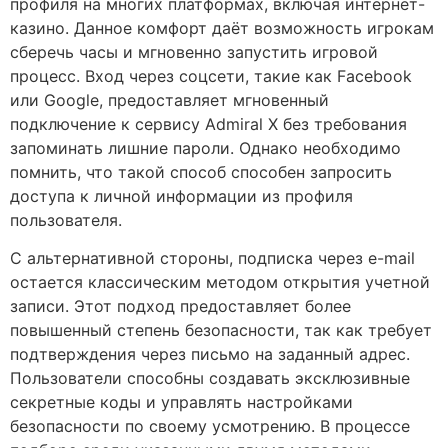
профиля на многих платформах, включая интернет-
казино. Данное комфорт даёт возможность игрокам
сберечь часы и мгновенно запустить игровой
процесс. Вход через соцсети, такие как Facebook
или Google, предоставляет мгновенный
подключение к сервису Admiral X без требования
запоминать лишние пароли. Однако необходимо
помнить, что такой способ способен запросить
доступа к личной информации из профиля
пользователя.
С альтернативной стороны, подписка через e-mail
остается классическим методом открытия учетной
записи. Этот подход предоставляет более
повышенный степень безопасности, так как требует
подтверждения через письмо на заданный адрес.
Пользователи способны создавать эксклюзивные
секретные коды и управлять настройками
безопасности по своему усмотрению. В процессе