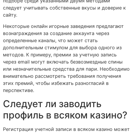
подборе среди указанными двумя методами
следует учитывать собственные вкусы и доверие к
сайту.
Некоторые онлайн игорные заведения предлагают
вознаграждения за создание аккаунта через
определенные каналы, что может стать
дополнительным стимулом для выбора одного из
методов. К примеру, премии за учетную запись
через email могут включать безвозмездные спины
или незначительные средства для пари. Необходимо
внимательно рассмотреть требования получения
этих премий, чтобы избежать разногласий в
перспективе.
Следует ли заводить
профиль в всяком казино?
Регистрация учетной записи в всяком казино может