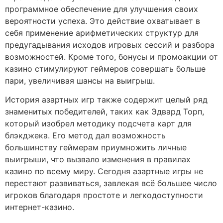
программное обеспечение для улучшения своих
вероятности успеха. Это действие охватывает в
себя применение арифметических структур для
предугадывания исходов игровых сессий и разбора
возможностей. Кроме того, бонусы и промоакции от
казино стимулируют геймеров совершать больше
пари, увеличивая шансы на выигрыш.
История азартных игр также содержит целый ряд
знаменитых победителей, таких как Эдвард Торп,
который изобрел методику подсчета карт для
блэкджека. Его метод дал возможность
большинству геймерам приумножить личные
выигрыши, что вызвало изменения в правилах
казино по всему миру. Сегодня азартные игры не
перестают развиваться, завлекая всё большее число
игроков благодаря простоте и легкодоступности
интернет-казино.