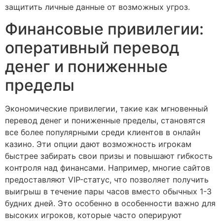
защитить личные данные от возможных угроз.
Финансовые привилегии:
оперативный перевод
денег и пониженные
пределы
Экономические привилегии, такие как мгновенный
перевод денег и пониженные пределы, становятся
все более популярными среди клиентов в онлайн
казино. Эти опции дают возможность игрокам
быстрее забирать свои призы и повышают гибкость
контроля над финансами. Например, многие сайтов
предоставляют VIP-статус, что позволяет получить
выигрыш в течение пары часов вместо обычных 1-3
будних дней. Это особенно в особенности важно для
высоких игроков, которые часто оперируют