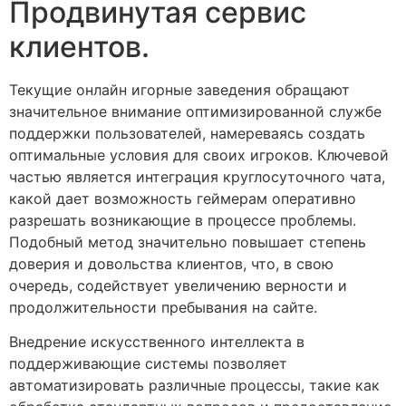
Продвинутая сервис
клиентов.
Текущие онлайн игорные заведения обращают
значительное внимание оптимизированной службе
поддержки пользователей, намереваясь создать
оптимальные условия для своих игроков. Ключевой
частью является интеграция круглосуточного чата,
какой дает возможность геймерам оперативно
разрешать возникающие в процессе проблемы.
Подобный метод значительно повышает степень
доверия и довольства клиентов, что, в свою
очередь, содействует увеличению верности и
продолжительности пребывания на сайте.
Внедрение искусственного интеллекта в
поддерживающие системы позволяет
автоматизировать различные процессы, такие как