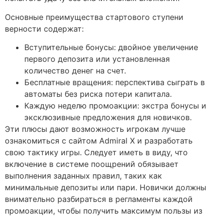
Основные преимущества стартового ступени
верности содержат:
Вступительные бонусы: двойное увеличение
первого депозита или установленная
количество денег на счет.
Бесплатные вращения: перспектива сыграть в
автоматы без риска потери капитала.
Каждую неделю промоакции: экстра бонусы и
эксклюзивные предложения для новичков.
Эти плюсы дают возможность игрокам лучше
ознакомиться с сайтом Admiral X и разработать
свою тактику игры. Следует иметь в виду, что
включение в системе поощрений обязывает
выполнения заданных правил, таких как
минимальные депозиты или пари. Новички должны
внимательно разбираться в регламенты каждой
промоакции, чтобы получить максимум пользы из