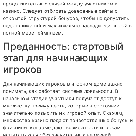
продолжительных связей между участником и
казино. Следует отбирать доверенные сайты с
открытой структурой бонусов, чтобы не допустить
недопониманий и максимально насладиться игрой в
полной мере геймплеем.
Преданность: стартовый
этап для начинающих
игроков
Для начинающих игроков в игорном доме важно
понимать, как работает система лояльности. В
начальном стадии участники получают доступ к
множеству преимуществ, которые в состоянии
значительно повысить их игровой опыт. Скажем,
множество казино подают приветственные бонусы и
фриспины, которые дают возможность игрокам
испытать удачу без значительных вложений.