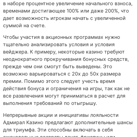
в наборе процентное увеличение начального взноса,
временами достигающее 100% или даже 200%, что
дает возможность игрокам начать с увеличенной
суммой на счете.
Чтобы участия в акционных программах нужно
тщательно анализировать условия и условия
вейджера. К примеру, некоторые казино требуют
неоднократного прокручивания бонусных средств,
прежде чем они смогут быть выведены. Это
возможно варьироваться с 20x до 50x размера
премии. Помимо этого следует учесть время
действия бонуса и ограничения на игры, так как не
все развлечения могут приниматься в расчет для
выполнения требований по отыгрышу.
Непрерывные акции и инициативы лояльности
Адмирал Казино предлагают дополнительные шансы
для триумфа. Эти способны включать в себя
еженедельные возвраты денег, фриспины или