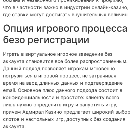
обмана и незаконного проникновения к профилю,
что в частности важно в индустрии онлайн-казино,
где ставки могут достигать внушительных величин.
Опция игрового процесса
безо регистрации
Играть в виртуальное игорное заведение без
аккаунта становится все более распространенным.
Данный подход позволяет игрокам мгновенно
погрузиться в игровой процесс, не затрачивая
время на ввод длинных данных и подтверждение
email. Основное плюс данного подхода состоит в
конфиденциальности и простоте: клиенту всего
лишь нужно определить игру и запустить игру,
причем Адмирал Казино предлагает широкий выбор
слотов и настольных игр, доступных без создания
аккаунта.