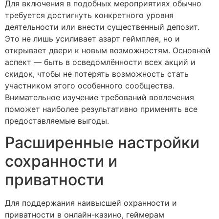
Для включения в подобных мероприятиях обычно
требуется достигнуть конкретного уровня
деятельности или внести существенный депозит.
Это не лишь усиливает азарт геймплея, но и
открывает двери к новым возможностям. Основной
аспект — быть в осведомлённости всех акций и
скидок, чтобы не потерять возможность стать
участником этого особенного сообщества.
Внимательное изучение требований вовлечения
поможет наиболее результативно применять все
предоставляемые выгоды.
Расширенные настройки
сохранности и
приватности
Для поддержания наивысшей охранности и
приватности в онлайн-казино, геймерам