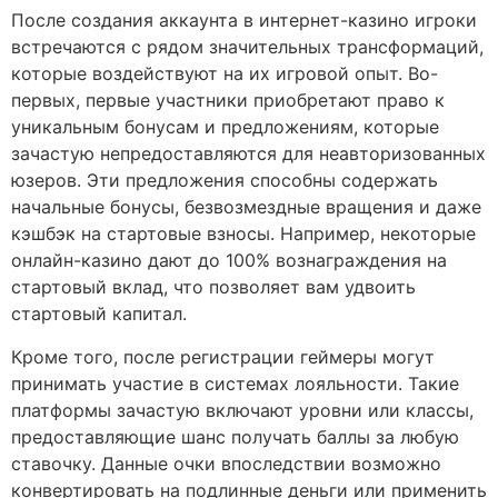
После создания аккаунта в интернет-казино игроки
встречаются с рядом значительных трансформаций,
которые воздействуют на их игровой опыт. Во-
первых, первые участники приобретают право к
уникальным бонусам и предложениям, которые
зачастую непредоставляются для неавторизованных
юзеров. Эти предложения способны содержать
начальные бонусы, безвозмездные вращения и даже
кэшбэк на стартовые взносы. Например, некоторые
онлайн-казино дают до 100% вознаграждения на
стартовый вклад, что позволяет вам удвоить
стартовый капитал.
Кроме того, после регистрации геймеры могут
принимать участие в системах лояльности. Такие
платформы зачастую включают уровни или классы,
предоставляющие шанс получать баллы за любую
ставочку. Данные очки впоследствии возможно
конвертировать на подлинные деньги или применить