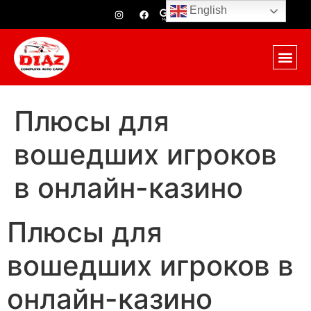
English
Плюсы для
вошедших игроков
в онлайн-казино
Плюсы для
вошедших игроков в
онлайн-казино