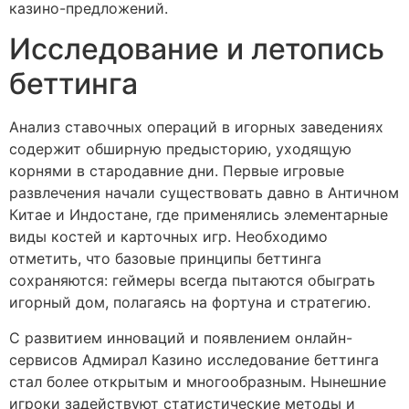
казино-предложений.
Исследование и летопись
беттинга
Анализ ставочных операций в игорных заведениях
содержит обширную предысторию, уходящую
корнями в стародавние дни. Первые игровые
развлечения начали существовать давно в Античном
Китае и Индостане, где применялись элементарные
виды костей и карточных игр. Необходимо
отметить, что базовые принципы беттинга
сохраняются: геймеры всегда пытаются обыграть
игорный дом, полагаясь на фортуна и стратегию.
С развитием инноваций и появлением онлайн-
сервисов Адмирал Казино исследование беттинга
стал более открытым и многообразным. Нынешние
игроки задействуют статистические методы и