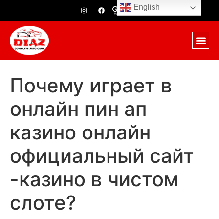
English
Почему играет в
онлайн пин ап
казино онлайн
официальный сайт
-казино в чистом
слоте?