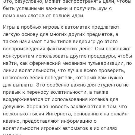
Это, безусловно, может распространять цели, чтобы
быть успешными важными и получить шум с
помощью слотов от полной идеи.
Игры в пробных игровых автоматах предлагают
легкую основу для многих других предметов, а
также начинают типы типов видеоигр до этого
воспроизведения фактических денег. Они позволяют
конкурентам использовать другие процедуры, чтобы
найти, как сферический механизм пульверизации, по
линии волатильности, что лучше всего проверить,
насколько велик победитель, который вам нужно
для выплаты. Это особенно важно для студентов не
привык к переносу волатильности, а также
воздерживается от использования котенка для
девушки. Хорошая новость заключается в том, что
несколько тысяч Интернета, основанных на онлайн-
казино, предоставляют информацию о
волатильности игровых автоматов в их стилях