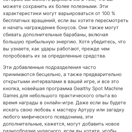
можете сохранить их более полезными. Эти
характеристики могут варьироваться от 100 %
бесплатных вращений, если вы хотите пересмотреть
и начать награждение бонусов. Они также могут
сбивать дополнительные барабаны, включая
большую прибыльную энергию. Хотя убедитесь, что
вы узнаете, как удары работают, прежде чем
попробовать их за определенные средства.
Эти добавленные подразделения часто
принимаются бесцельно, а также предварительно
открытыми интервалами в вашей игре, и все это
кнопка, новейшая программа Gealthy Spot Machine
Games для небольшого практического опыта во
время награды в онлайн-игре. Даже если вы будете
искать свою любовь к мастеру Артуру или загадку
любого мифического псевдонима, эти
дополнительные, кажется, могут добавить новое
разнообразие чудесного, если вы хотите, чтобы