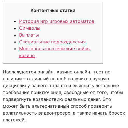
Контентные статьи
История игр игровых автоматов
Символы
Выплаты
Специальные подразделения
Многопользовательские войны
казино
Наслаждается онлайн -казино онлайн -тест по
позиции – отличный способ получить научную
дисциплину вашего таланта и выяснить легальные
требования приключения, свободные от того, чтобы
подвергнуть воздействию реальных денег. Это
может быть альтернативный способ проверить
волатильность видеоигрсерс, а также начать бросок
платежей.