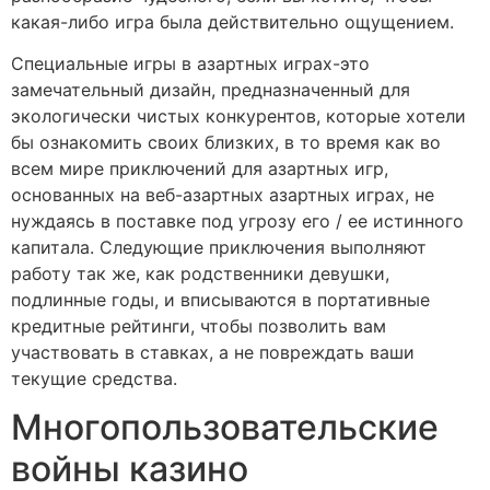
какая-либо игра была действительно ощущением.
Специальные игры в азартных играх-это
замечательный дизайн, предназначенный для
экологически чистых конкурентов, которые хотели
бы ознакомить своих близких, в то время как во
всем мире приключений для азартных игр,
основанных на веб-азартных азартных играх, не
нуждаясь в поставке под угрозу его / ее истинного
капитала. Следующие приключения выполняют
работу так же, как родственники девушки,
подлинные годы, и вписываются в портативные
кредитные рейтинги, чтобы позволить вам
участвовать в ставках, а не повреждать ваши
текущие средства.
Многопользовательские
войны казино