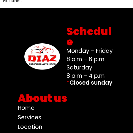
истины.
Schedul
e
Monday – Friday
8 a.m – 6 p.m
Saturday
8 a.m – 4 p.m
*
Closed sunday
About us
Home
Services
Location