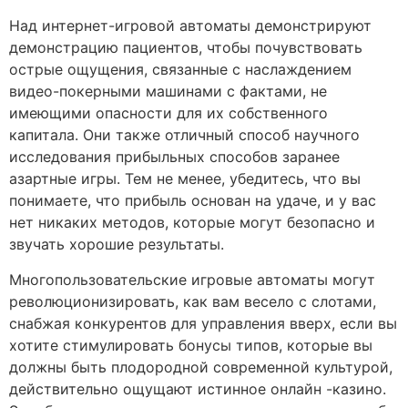
Над интернет-игровой автоматы демонстрируют
демонстрацию пациентов, чтобы почувствовать
острые ощущения, связанные с наслаждением
видео-покерными машинами с фактами, не
имеющими опасности для их собственного
капитала. Они также отличный способ научного
исследования прибыльных способов заранее
азартные игры. Тем не менее, убедитесь, что вы
понимаете, что прибыль основан на удаче, и у вас
нет никаких методов, которые могут безопасно и
звучать хорошие результаты.
Многопользовательские игровые автоматы могут
революционизировать, как вам весело с слотами,
снабжая конкурентов для управления вверх, если вы
хотите стимулировать бонусы типов, которые вы
должны быть плодородной современной культурой,
действительно ощущают истинное онлайн -казино.