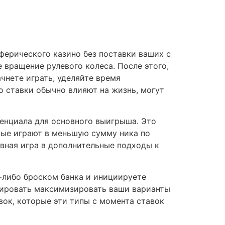
ферического казино без поставки ваших с
е вращение рулевого колеса. После этого,
ачнете играть, уделяйте время
о ставки обычно влияют на жизнь, могут
тенциала для основного выигрыша. Это
орые играют в меньшую сумму ника по
вная игра в дополнительные подходы к
м-либо броском банка и инициируете
иировать максимизировать ваши варианты
вок, которые эти типы с момента ставок