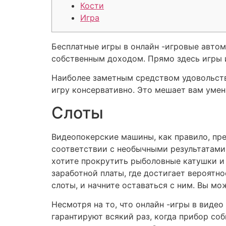
Кости
Игра
Бесплатные игры в онлайн -игровые автом
собственным доходом. Прямо здесь игры и
Наиболее заметным средством удовольстви
игру консервативно.
Это мешает вам умен
Слоты
Видеопокерские машины, как правило, пр
соответствии с необычными результатами.
хотите прокрутить рыболовные катушки и 
заработной платы, где достигает вероятно
слоты, и начните оставаться с ним. Вы м
Несмотря на то, что онлайн -игры в виде
гарантируют всякий раз, когда прибор со