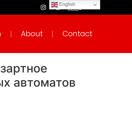
English
n
About
Contact
азартное
ых автоматов