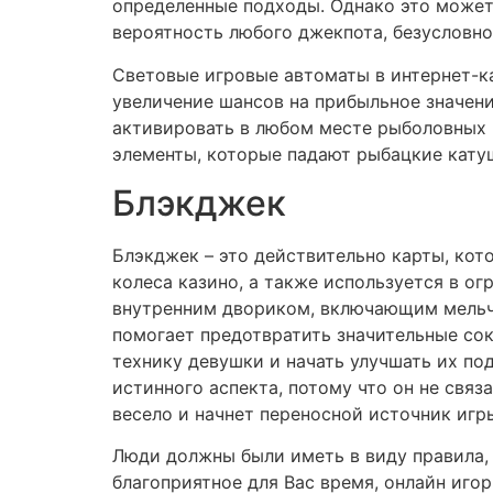
определенные подходы. Однако это может 
вероятность любого джекпота, безусловно,
Световые игровые автоматы в интернет-к
увеличение шансов на прибыльное значен
активировать в любом месте рыболовных к
элементы, которые падают рыбацкие катуш
Блэкджек
Блэкджек – это действительно карты, кот
колеса казино, а также используется в 
внутренним двориком, включающим мельчай
помогает предотвратить значительные со
технику девушки и начать улучшать их по
истинного аспекта, потому что он не связ
весело и начнет переносной источник игр
Люди должны были иметь в виду правила, с
благоприятное для Вас время, онлайн иг