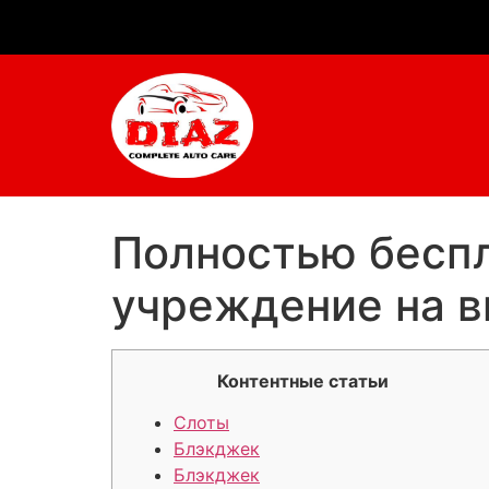
Полностью беспл
учреждение на в
Контентные статьи
Слоты
Блэкджек
Блэкджек