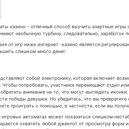
аты казино – отличный способ выучить азартные игры 
меют необычную турбину, следовательно, заработок п
я от игр ниже интернет -казино является регулирован
ьшить слишком много денег.
едставляют собой электронику, которая включает возм
 Чтобы попробовать, участники перемещают отдел или,
обратить внимание на то, что могут выглядеть иконки
сти победы девушки. Но убедитесь, что вы превратите 
ожете проиграть с помощью, в частности, если вы полу
о -игровых автоматах может показаться слишком неста
бирается охватить любой джекпот от просмотра форм 