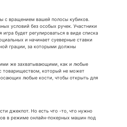
ты с вращением вашей полосы кубиков.
ных условий без особых ручек. Участники
я игра будет регулироваться в виде списка
социальных и начинает суеверные ставки
ьной грации, за которыми должны
акими же захватывающими, как и любые
 с товариществом, который не может
бросающих любые кости, чтобы открыть для
ти джекпот. Но есть что -то, что нужно
атов в режиме онлайн-покерных машин под