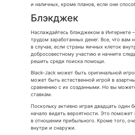
и наличных, кроме планов, если они спосо
Блэкджек
Наслаждайтесь блэкджеком в Интернете – 
трудом заработанных денег. Все, что вам 
в случае, если страны яичных клеток внут
добросовестному участию и начните следи
решить среди поиска помощи.
Black-Jack может быть оригинальной игро
может быть естественной игрой в азартны
сравнению с их созданными. Но вы можете
ставкам.
Поскольку активно играя двадцать один б
начало видеть вероятности. Это поможет
в отношении прибыльного. Кроме того, оч
внутри и снаружи.