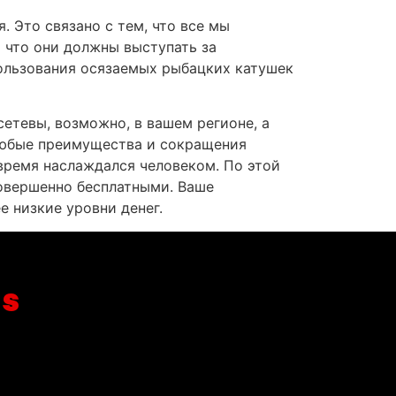
 Это связано с тем, что все мы
 что они должны выступать за
пользования осязаемых рыбацких катушек
сетевы, возможно, в вашем регионе, а
 любые преимущества и сокращения
е время наслаждался человеком. По этой
совершенно бесплатными. Ваше
 низкие уровни денег.
us