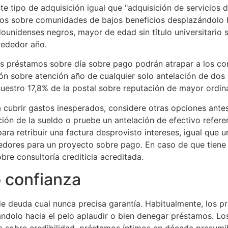
 tipo de adquisición igual que "adquisición de servicios de
os sobre comunidades de bajos beneficios desplazándolo ha
unidenses negros, mayor de edad sin título universitario s
rededor año.
os préstamos sobre día sobre pago podrán atrapar a los co
ón sobre atención año de cualquier solo antelación de dos
estro 17,8% de la postal sobre reputación de mayor ordina
a cubrir gastos inesperados, considere otras opciones ant
ación de la sueldo o pruebe un antelación de efectivo refe
ara retribuir una factura desprovisto intereses, igual que 
edores para un proyecto sobre pago. En caso de que tiene 
re consultoría crediticia acreditada.
 confianza
e deuda cual nunca precisa garantía. Habitualmente, los pres
zándolo hacia el pelo aplaudir o bien denegar préstamos. L
 sobre credibilidad, préstamos íntimos en década presumib