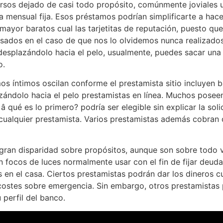
cursos dejado de casi todo propósito, comúnmente joviales
ta mensual fija. Esos préstamos podrían simplificarte a hace
 mayor baratos cual las tarjetitas de reputación, puesto que
rasados en el caso de que nos lo olvidemos nunca realizados
 desplazándolo hacia el pelo, usualmente, puedes sacar un
o.
s íntimos oscilan conforme el prestamista sitio incluyen b
zándolo hacia el pelo prestamistas en línea. Muchos poseen
â qué es lo primero? podría ser elegible sin explicar la sol
r cualquier prestamista. Varios prestamistas además cobra
 gran disparidad sobre propósitos, aunque son sobre todo v
n focos de luces normalmente usar con el fin de fijar deud
 en el casa. Ciertos prestamistas podrán dar los dineros cu
 costes sobre emergencia. Sin embargo, otros prestamistas 
 perfil del banco.