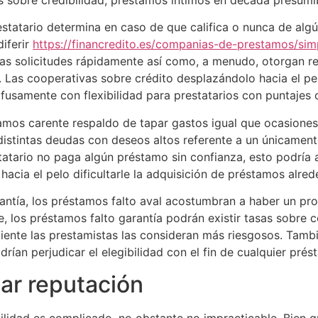
restatario determina en caso de que califica o nunca de alg
iferir
https://financredito.es/companias-de-prestamos/sim
as solicitudes rápidamente así­ como, a menudo, otorgan rec
n. Las cooperativas sobre crédito desplazándolo hacia el p
usamente con flexibilidad para prestatarios con puntajes c
tamos carente respaldo de tapar gastos igual que ocasiones
 distintas deudas con deseos altos referente a un únicame
atario no paga algún préstamo sin confianza, esto podría af
acia el pelo dificultarle la adquisición de préstamos alred
antía, los préstamos falto aval acostumbran a haber un p
e, los préstamos falto garantía podrán existir tasas sobre
ente las prestamistas las consideran más riesgosos. Tambié
odrían perjudicar el elegibilidad con el fin de cualquier pré
ar reputación
ilidad es complicado, no obstante no impracticable. Bien qu