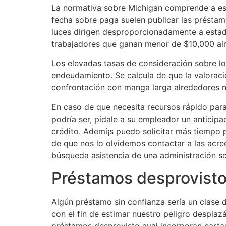
La normativa sobre Michigan comprende a este
fecha sobre paga suelen publicar las préstam
luces dirigen desproporcionadamente a estado
trabajadores que ganan menor de $10,000 al
Los elevadas tasas de consideración sobre l
endeudamiento. Se calcula de que la valoraci
confrontación con manga larga alrededores nu
En caso de que necesita recursos rápido par
podrí­a ser, pídale a su empleador un anticip
crédito. Ademí¡s puedo solicitar más tiempo p
de que nos lo olvidemos contactar a las acre
búsqueda asistencia de una administración sob
Préstamos desprovisto
Algún préstamo sin confianza serí­a un clase d
con el fin de estimar nuestro peligro despla
préstamos desprovisto aval incorporan cartas