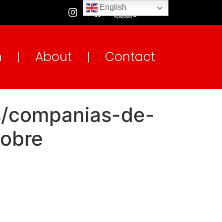
English
n
About
Contact
es/companias-de-
sobre