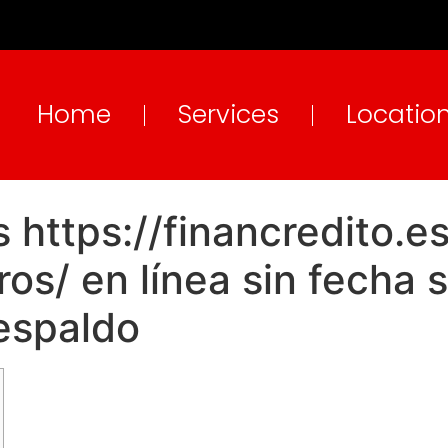
Home
Services
Locatio
 https://financredito.
os/ en línea sin fecha 
espaldo