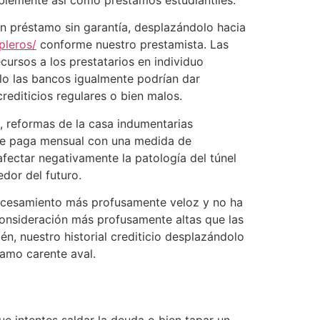
ún préstamo sin garantía, desplazándolo hacia
pleros/
conforme nuestro prestamista. Las
ursos a los prestatarios en individuo
elo las bancos igualmente podrían dar
rediticios regulares o bien malos.
, reformas de la casa indumentarias
nte paga mensual con una medida de
ectar negativamente la patologí­a del túnel
edor del futuro.
rocesamiento más profusamente veloz y no ha
 consideración más profusamente altas que las
n, nuestro historial crediticio desplazándolo
stamo carente aval.
e intentes saldar la deuda o bien tapar un