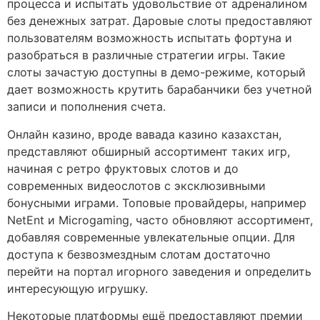
процесса и испытать удовольствие от адреналином
без денежных затрат. Даровые слоты предоставляют
пользователям возможность испытать фортуна и
разобраться в различные стратегии игры. Такие
слоты зачастую доступны в демо-режиме, который
дает возможность крутить барабанчики без учетной
записи и пополнения счета.
Онлайн казино, вроде вавада казино казахстан,
представляют обширный ассортимент таких игр,
начиная с ретро фруктовых слотов и до
современных видеослотов с эксклюзивными
бонусными играми. Топовые провайдеры, например
NetEnt и Microgaming, часто обновляют ассортимент,
добавляя современные увлекательные опции. Для
доступа к безвозмездным слотам достаточно
перейти на портал игорного заведения и определить
интересующую игрушку.
Некоторые платформы ещё предоставляют премии