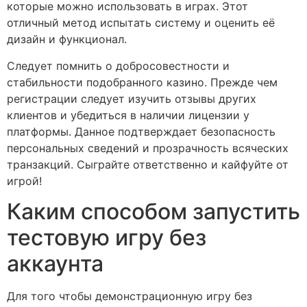
которые можно использовать в играх. Этот
отличный метод испытать систему и оценить её
дизайн и функционал.
Следует помнить о добросовестности и
стабильности подобранного казино. Прежде чем
регистрации следует изучить отзывы других
клиентов и убедиться в наличии лицензии у
платформы. Данное подтверждает безопасность
персональных сведений и прозрачность всяческих
транзакций. Сыграйте ответственно и кайфуйте от
игрой!
Каким способом запустить
тестовую игру без
аккаунта
Для того чтобы демонстрационную игру без