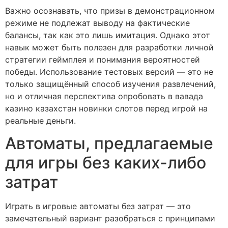
Важно осознавать, что призы в демонстрационном
режиме не подлежат выводу на фактические
балансы, так как это лишь имитация. Однако этот
навык может быть полезен для разработки личной
стратегии геймплея и понимания вероятностей
победы. Использование тестовых версий — это не
только защищённый способ изучения развлечений,
но и отличная перспектива опробовать в вавада
казино казахстан новинки слотов перед игрой на
реальные деньги.
Автоматы, предлагаемые
для игры без каких-либо
затрат
Играть в игровые автоматы без затрат — это
замечательный вариант разобраться с принципами