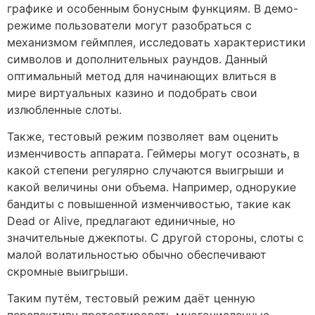
графике и особенным бонусным функциям. В демо-
режиме пользователи могут разобраться с
механизмом геймплея, исследовать характеристики
символов и дополнительных раундов. Данный
оптимальный метод для начинающих влиться в
мире виртуальных казино и подобрать свои
излюбленные слоты.
Также, тестовый режим позволяет вам оценить
изменчивость аппарата. Геймеры могут осознать, в
какой степени регулярно случаются выигрыши и
какой величины они объема. Например, однорукие
бандиты с повышенной изменчивостью, такие как
Dead or Alive, предлагают единичные, но
значительные джекпоты. С другой стороны, слоты с
малой волатильностью обычно обеспечивают
скромные выигрыши.
Таким путём, тестовый режим даёт ценную