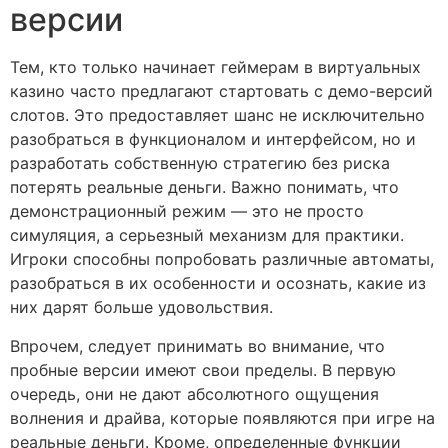
версии
Тем, кто только начинает геймерам в виртуальных
казино часто предлагают стартовать с демо-версий
слотов. Это предоставляет шанс не исключительно
разобраться в функционалом и интерфейсом, но и
разработать собственную стратегию без риска
потерять реальные деньги. Важно понимать, что
демонстрационный режим — это не просто
симуляция, а серьезный механизм для практики.
Игроки способны попробовать различные автоматы,
разобраться в их особенности и осознать, какие из
них дарят больше удовольствия.
Впрочем, следует принимать во внимание, что
пробные версии имеют свои пределы. В первую
очередь, они не дают абсолютного ощущения
волнения и драйва, которые появляются при игре на
реальные деньги. Кроме, определенные функции