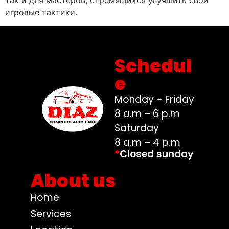
так и для мастеров, стремящихся улучшить свои
игровые тактики.
Schedul
e
Monday – Friday
8 a.m – 6 p.m
Saturday
8 a.m – 4 p.m
*
Closed sunday
About us
Home
Services