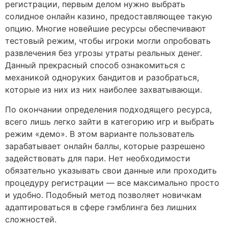
регистрации, первым делом нужно выбрать
солидное онлайн казино, предоставляющее такую
опцию. Многие новейшие ресурсы обеспечивают
тестовый режим, чтобы игроки могли опробовать
развлечения без угрозы утраты реальных денег.
Данный прекрасный способ ознакомиться с
механикой одноруких бандитов и разобраться,
которые из них из них наиболее захватывающи.
По окончании определения подходящего ресурса,
всего лишь легко зайти в категорию игр и выбрать
режим «демо». В этом варианте пользователь
зарабатывает онлайн баллы, которые разрешено
задействовать для пари. Нет необходимости
обязательно указывать свои данные или проходить
процедуру регистрации — все максимально просто
и удобно. Подобный метод позволяет новичкам
адаптироваться в сфере гэмблинга без лишних
сложностей.