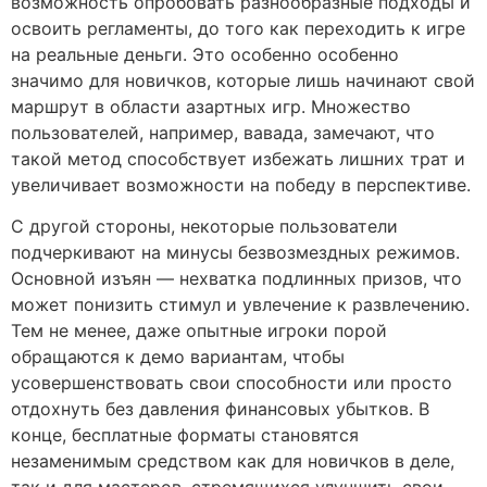
возможность опробовать разнообразные подходы и
освоить регламенты, до того как переходить к игре
на реальные деньги. Это особенно особенно
значимо для новичков, которые лишь начинают свой
маршрут в области азартных игр. Множество
пользователей, например, вавада, замечают, что
такой метод способствует избежать лишних трат и
увеличивает возможности на победу в перспективе.
С другой стороны, некоторые пользователи
подчеркивают на минусы безвозмездных режимов.
Основной изъян — нехватка подлинных призов, что
может понизить стимул и увлечение к развлечению.
Тем не менее, даже опытные игроки порой
обращаются к демо вариантам, чтобы
усовершенствовать свои способности или просто
отдохнуть без давления финансовых убытков. В
конце, бесплатные форматы становятся
незаменимым средством как для новичков в деле,