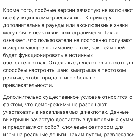
Кроме того, пробные версии зачастую не включают
все функции коммерческих игр. К примеру,
дополнительные раунды или эксклюзивные знаки
могут быть неактивны или ограничены. Такое
означает, что пользователи не постоянно получают
исчерпывающее понимание о том, как геймплей
будет функционировать в истинных
обстоятельствах. Отдельные девелоперы вплоть до
способны настроить шанс выигрыша в тестовом
режиме, чтобы придать игре больше
привлекательности.
Дополнительно существенное условие относится с
фактом, что демо-режимы не разрешают
участвовать в накапливаемых джекпотах. Данные
выигрыши зачастую достигать внушительных сумм
и представляют собой ключевым фактором для
игры на реальные деньги. Таким путём, развлекаясь