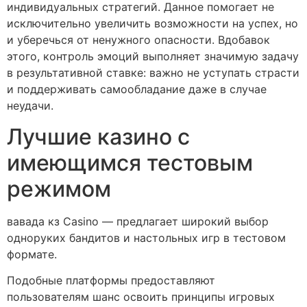
индивидуальных стратегий. Данное помогает не
исключительно увеличить возможности на успех, но
и уберечься от ненужного опасности. Вдобавок
этого, контроль эмоций выполняет значимую задачу
в результативной ставке: важно не уступать страсти
и поддерживать самообладание даже в случае
неудачи.
Лучшие казино с
имеющимся тестовым
режимом
вавада кз Casino — предлагает широкий выбор
одноруких бандитов и настольных игр в тестовом
формате.
Подобные платформы предоставляют
пользователям шанс освоить принципы игровых