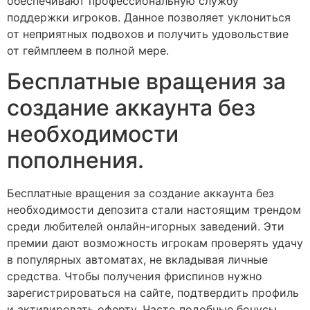
обеспечивают профессиональную службу
поддержки игроков. Данное позволяет уклониться
от неприятных подвохов и получить удовольствие
от геймплеем в полной мере.
Бесплатные вращения за
создание аккаунта без
необходимости
пополнения.
Бесплатные вращения за создание аккаунта без
необходимости депозита стали настоящим трендом
среди любителей онлайн-игорных заведений. Эти
премии дают возможность игрокам проверять удачу
в популярных автоматах, не вкладывая личные
средства. Чтобы получения фриспинов нужно
зарегистрироваться на сайте, подтвердить профиль
и активировать оферту. Часто подобные бонусы