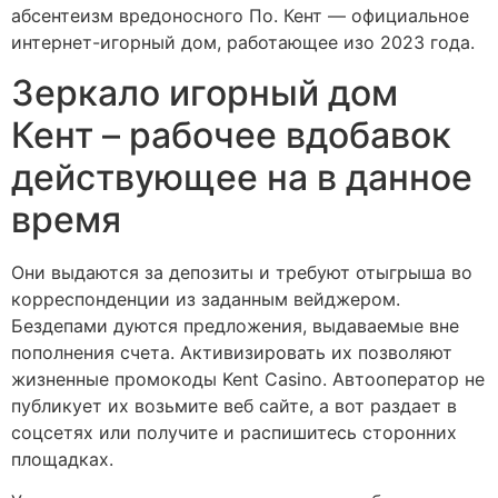
абсентеизм вредоносного По. Кент — официальное
интернет-игорный дом, работающее изо 2023 года.
Зеркало игорный дом
Кент – рабочее вдобавок
действующее на в данное
время
Они выдаются за депозиты и требуют отыгрыша во
корреспонденции из заданным вейджером.
Бездепами дуются предложения, выдаваемые вне
пополнения счета. Активизировать их позволяют
жизненные промокоды Kent Casino. Автооператор не
публикует их возьмите веб сайте, а вот раздает в
соцсетях или получите и распишитесь сторонних
площадках.