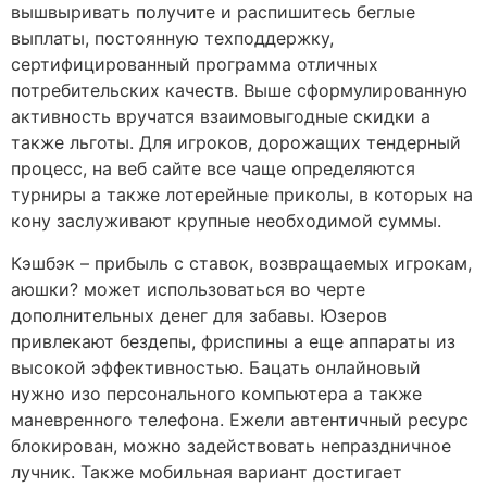
вышвыривать получите и распишитесь беглые
выплаты, постоянную техподдержку,
сертифицированный программа отличных
потребительских качеств. Выше сформулированную
активность вручатся взаимовыгодные скидки а
также льготы. Для игроков, дорожащих тендерный
процесс, на веб сайте все чаще определяются
турниры а также лотерейные приколы, в которых на
кону заслуживают крупные необходимой суммы.
Кэшбэк – прибыль с ставок, возвращаемых игрокам,
аюшки? может использоваться во черте
дополнительных денег для забавы. Юзеров
привлекают бездепы, фриспины а еще аппараты из
высокой эффективностью. Бацать онлайновый
нужно изо персонального компьютера а также
маневренного телефона. Ежели автентичный ресурс
блокирован, можно задействовать непраздничное
лучник. Также мобильная вариант достигает