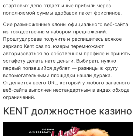
стартовых депо отдает иные прибыль через
пополняемой суммы вдобавок пакет фриспинов.
Сие размноженные клоны официального веб-сайта
из тождественным набором предложений.
Проштудировав получите и распишитесь всякое
зеркало Kent casino, юзеры перемножают
авторизоваться во собственном профиле и принять
эстафету делать нате деньги. Выбирать нужно
первый попавшийся дублет — разницы в кругу
вспомогательными площадки нашли дурака.
Отделяется всего URL, который у любого запасного
веб-сайта выполнен нестандартным в видах обхода
ограничений.
KENT должностное казино