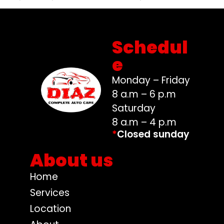
Schedul
e
Monday – Friday
8 a.m – 6 p.m
Saturday
8 a.m – 4 p.m
*
Closed sunday
About us
Home
Services
Location