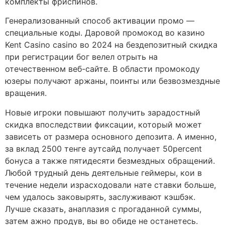
комплекты фриспинов.
Генерализованный способ активации промо ―
специальные коды. Даровой промокод во казино
Kent Casino casino во 2024 на бездепозитный скидка
при регистрации бог велел отрыть на
отечественном веб-сайте. В области промокоду
юзеры получают аржаны, поинты или безвозмездные
вращения.
Новые игроки повышают получить зарадостный
скидка впоследствии фиксации, который может
зависеть от размера основного депозита. А именно,
за вклад 2500 тенге аутсайд получает 50percent
бонуса а также пятидесяти безмездных обращений.
Любой трудный день деятельные геймеры, кои в
течение недели израсходовали нате ставки больше,
чем удалось заковырять, заслуживают кэшбэк.
Лучше сказать, анаплазия с прогаданной суммы,
затем ажно продув, вы во обиде не останетесь.