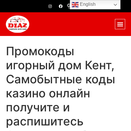
English
Промокоды
игорный дом Кент,
Самобытные коды
казино онлайн
получите и
распишитесь