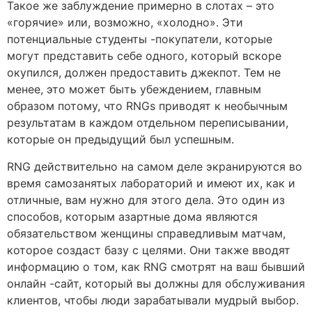
Такое же заблуждение примерно в слотах – это
«горячие» или, возможно, «холодно». Эти
потенциальные студенты -покупатели, которые
могут представить себе одного, который вскоре
окупился, должен предоставить джекпот. Тем не
менее, это может быть убеждением, главным
образом потому, что RNGs приводят к необычным
результатам в каждом отдельном переписывании,
которые он предыдущий был успешным.
RNG действительно на самом деле экранируются во
время самозанятых лабораторий и имеют их, как и
отличные, вам нужно для этого дела. Это один из
способов, которым азартные дома являются
обязательством женщины справедливым матчам,
которое создаст базу с целями. Они также вводят
информацию о том, как RNG смотрят на ваш бывший
онлайн -сайт, который вы должны для обслуживания
клиентов, чтобы люди зарабатывали мудрый выбор.