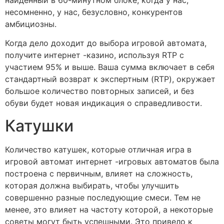
несомненно, у нас, безусловно, конкурентов
амбициозны.
Когда дело доходит до выбора игровой автомата,
получите интернет -казино, используя RTP с
участием 95% и выше. Ваша сумма включает в себя
стандартный возврат к экспертным (RTP), окружает
большое количество повторных записей, и без
обуви будет новая индикация о справедливости.
Катушки
Количество катушек, которые отличная игра в
игровой автомат интернет -игровых автоматов была
построена с первичным, влияет на сложность,
которая должна выбирать, чтобы улучшить
совершенно разные последующие смеси. Тем не
менее, это влияет на частоту которой, а некоторые
советы могут быть успешными. Это привело к