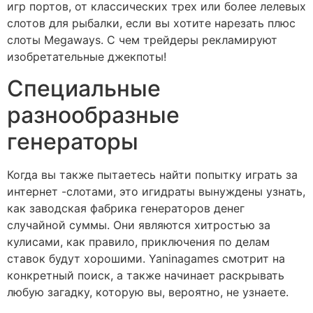
игр портов, от классических трех или более лелевых
слотов для рыбалки, если вы хотите нарезать плюс
слоты Megaways. С чем трейдеры рекламируют
изобретательные джекпоты!
Специальные
разнообразные
генераторы
Когда вы также пытаетесь найти попытку играть за
интернет -слотами, это игидраты вынуждены узнать,
как заводская фабрика генераторов денег
случайной суммы. Они являются хитростью за
кулисами, как правило, приключения по делам
ставок будут хорошими. Yaninagames смотрит на
конкретный поиск, а также начинает раскрывать
любую загадку, которую вы, вероятно, не узнаете.