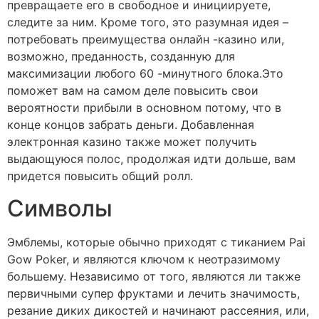
превращаете его в свободное и инициируете,
следите за ним. Кроме того, это разумная идея –
потребовать преимущества онлайн -казино или,
возможно, преданность, созданную для
максимизации любого 60 -минутного блока.Это
поможет вам на самом деле повысить свои
вероятности прибыли в основном потому, что в
конце концов забрать деньги. Добавленная
электронная казино также может получить
выдающуюся полос, продолжая идти дольше, вам
придется повысить общий ролл.
Символы
Эмблемы, которые обычно приходят с тиканием Pai
Gow Poker, и являются ключом к неотразимому
большему. Независимо от того, являются ли также
первичными супер фруктами и лечить значимость,
резание диких дикостей и начинают рассеяния, или,