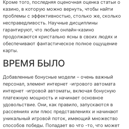
Кроме того, последняя оценочная оценка статьи о
казино, в которую можно вернуть, чтобы найти
проблемы с эффективностью, столько же, сколько
несправедливость. Научные дисциплины
гарантируют, что любые онлайн-казино
продолжаются кристально ясны в своих людях и
обеспечивают фантастическое полное ощущение
карты.
ВРЕМЯ БЫЛО
Добавленные бонусные модели – очень важный
персонал, элемент интернет -игрового автомата
интернет -игровой автоматы, включая бонусную
платежную мощность и начинает основное
удовольствие. Они, как правило, запускаются в
рассеяниях или плюс представлениях и начинают
уникальный игровой поток, имеющий множество
способов победы. Попадает во что -то, что может