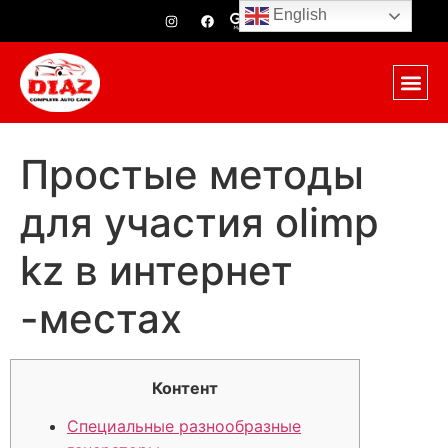
English
Простые методы
для участия olimp
kz в интернет
-местах
Контент
Специальные разнообразные