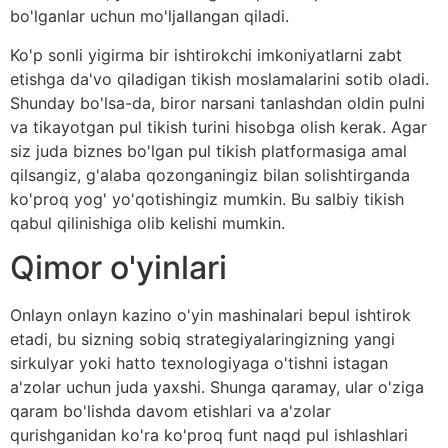
bo'lganlar uchun mo'ljallangan qiladi.
Ko'p sonli yigirma bir ishtirokchi imkoniyatlarni zabt
etishga da'vo qiladigan tikish moslamalarini sotib oladi.
Shunday bo'lsa-da, biror narsani tanlashdan oldin pulni
va tikayotgan pul tikish turini hisobga olish kerak. Agar
siz juda biznes bo'lgan pul tikish platformasiga amal
qilsangiz, g'alaba qozonganingiz bilan solishtirganda
ko'proq yog' yo'qotishingiz mumkin. Bu salbiy tikish
qabul qilinishiga olib kelishi mumkin.
Qimor o'yinlari
Onlayn onlayn kazino o'yin mashinalari bepul ishtirok
etadi, bu sizning sobiq strategiyalaringizning yangi
sirkulyar yoki hatto texnologiyaga o'tishni istagan
a'zolar uchun juda yaxshi. Shunga qaramay, ular o'ziga
qaram bo'lishda davom etishlari va a'zolar
qurishganidan ko'ra ko'proq funt naqd pul ishlashlari