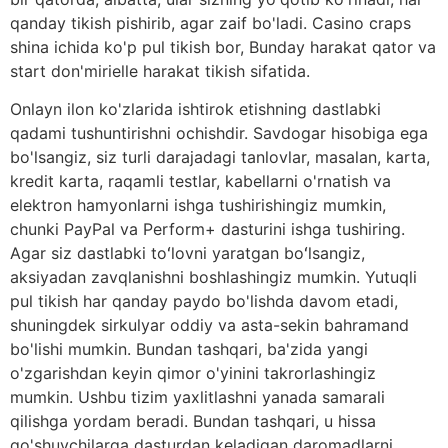
qanday tikish pishirib, agar zaif bo'ladi. Casino craps
shina ichida ko'p pul tikish bor, Bunday harakat qator va
start don'mirielle harakat tikish sifatida.
Onlayn ilon ko'zlarida ishtirok etishning dastlabki
qadami tushuntirishni ochishdir. Savdogar hisobiga ega
bo'lsangiz, siz turli darajadagi tanlovlar, masalan, karta,
kredit karta, raqamli testlar, kabellarni o'rnatish va
elektron hamyonlarni ishga tushirishingiz mumkin,
chunki PayPal va Perform+ dasturini ishga tushiring.
Agar siz dastlabki toʻlovni yaratgan boʻlsangiz,
aksiyadan zavqlanishni boshlashingiz mumkin. Yutuqli
pul tikish har qanday paydo bo'lishda davom etadi,
shuningdek sirkulyar oddiy va asta-sekin bahramand
bo'lishi mumkin. Bundan tashqari, ba'zida yangi
o'zgarishdan keyin qimor o'yinini takrorlashingiz
mumkin. Ushbu tizim yaxlitlashni yanada samarali
qilishga yordam beradi. Bundan tashqari, u hissa
qo'shuvchilarga dasturdan keladigan daromadlarni