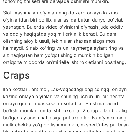
to'lovingizni sezilarli darajada oshirishi mumkin.
Slot mashinalari o'yinlari eng dolzarb onlayn kazino
o'yinlaridan biri bo'lib, ular aslida butun dunyo bo'ylab
yashagan. Bu erda video o'yinlarni o'ynash juda oddiy
va oddiy haqiqatda yoqimli erkinlik beradi. Bu dam
olishning ajoyib usuli, lekin ular shaxsan sizga mos
kelmaydi. Sinab ko'ring va uni taymerga aylantiring va
siz haqiqatan ham yo'qotishingiz mumkin bo'lgan
ortiqcha miqdorda on'mirielle ishtirok etishni boshlang.
Craps
Ilon ko'zlari, ehtimol, Las-Vegasdagi eng so'nggi onlayn
kazino onlayn o'yinlari va shuning uchun uni bir nechta
onlayn qimor muassasalari sotadilar. Bu shina raund
bo'lishi mumkin, unda ishtirokchilar 2 chop bilan bog'liq
bo'lgan aylanish natijasiga pul tikadilar. Bu o'yin sizning
mulk chekka yo'q bo'lishi mumkin, ekspert'utes pul bilan
bir qatorda, albatta, ular sizning yo'qotib ko'rinadi, har