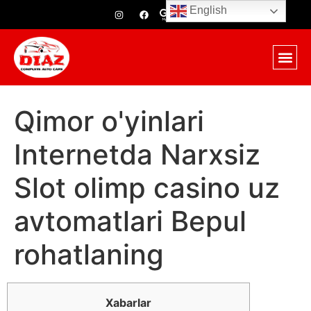
English
Qimor o'yinlari
Internetda Narxsiz
Slot olimp casino uz
avtomatlari Bepul
rohatlaning
Xabarlar