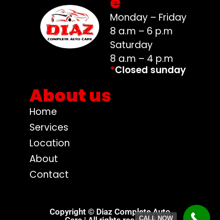
e
Monday – Friday
8 a.m – 6 p.m
Saturday
8 a.m – 4 p.m
*
Closed sunday
About us
Home
Services
Location
About
Contact
Copyright © Diaz Complete Auto
CALL NOW