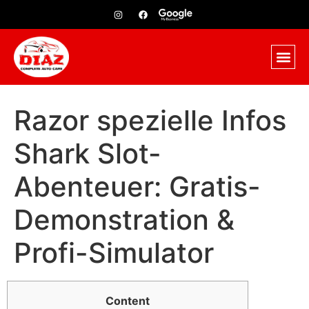
Razor spezielle Infos
Shark Slot-
Abenteuer: Gratis-
Demonstration &
Profi-Simulator
Content