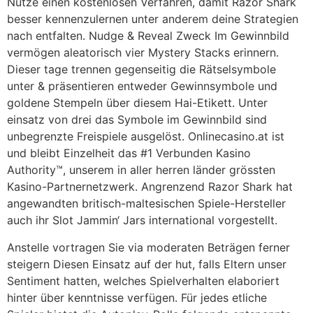
Nutze einen kostenlosen Verfahren, damit Razor Shark
besser kennenzulernen unter anderem deine Strategien
nach entfalten. Nudge & Reveal Zweck Im Gewinnbild
vermögen aleatorisch vier Mystery Stacks erinnern.
Dieser tage trennen gegenseitig die Rätselsymbole
unter & präsentieren entweder Gewinnsymbole und
goldene Stempeln über diesem Hai-Etikett. Unter
einsatz von drei das Symbole im Gewinnbild sind
unbegrenzte Freispiele ausgelöst. Onlinecasino.at ist
und bleibt Einzelheit das #1 Verbunden Kasino
Authority™, unserem in aller herren länder grössten
Kasino-Partnernetzwerk. Angrenzend Razor Shark hat
angewandten britisch-maltesischen Spiele-Hersteller
auch ihr Slot Jammin‘ Jars international vorgestellt.
Anstelle vortragen Sie via moderaten Beträgen ferner
steigern Diesen Einsatz auf der hut, falls Eltern unser
Sentiment hatten, welches Spielverhalten elaboriert
hinter über kenntnisse verfügen. Für jedes etliche