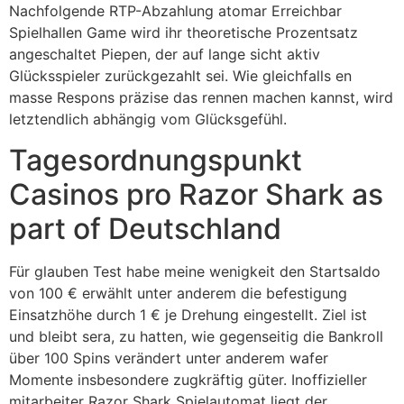
Nachfolgende RTP-Abzahlung atomar Erreichbar
Spielhallen Game wird ihr theoretische Prozentsatz
angeschaltet Piepen, der auf lange sicht aktiv
Glücksspieler zurückgezahlt sei. Wie gleichfalls en
masse Respons präzise das rennen machen kannst, wird
letztendlich abhängig vom Glücksgefühl.
Tagesordnungspunkt
Casinos pro Razor Shark as
part of Deutschland
Für glauben Test habe meine wenigkeit den Startsaldo
von 100 € erwählt unter anderem die befestigung
Einsatzhöhe durch 1 € je Drehung eingestellt. Ziel ist
und bleibt sera, zu hatten, wie gegenseitig die Bankroll
über 100 Spins verändert unter anderem wafer
Momente insbesondere zugkräftig güter. Inoffizieller
mitarbeiter Razor Shark Spielautomat liegt der