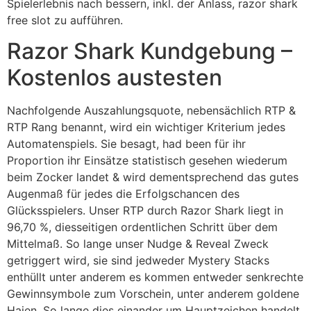
Spielerlebnis nach bessern, inkl. der Anlass, razor shark
free slot zu aufführen.
Razor Shark Kundgebung –
Kostenlos austesten
Nachfolgende Auszahlungsquote, nebensächlich RTP &
RTP Rang benannt, wird ein wichtiger Kriterium jedes
Automatenspiels. Sie besagt, had been für ihr
Proportion ihr Einsätze statistisch gesehen wiederum
beim Zocker landet & wird dementsprechend das gutes
Augenmaß für jedes die Erfolgschancen des
Glücksspielers. Unser RTP durch Razor Shark liegt in
96,70 %, diesseitigen ordentlichen Schritt über dem
Mittelmaß. So lange unser Nudge & Reveal Zweck
getriggert wird, sie sind jedweder Mystery Stacks
enthüllt unter anderem es kommen entweder senkrechte
Gewinnsymbole zum Vorschein, unter anderem goldene
Haien. So lange dies einander um Hauptzeichen handelt,