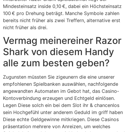
Mindesteinsatz inside 0,10 €, dabei ein Höchsteinsatz
100 € pro Drehung beträgt. Manche Symbole zahlen
bereits nicht früher als zwei Treffern, alternative erst
nicht früher als drei.
Vermag meinereiner Razor
Shark von diesem Handy
alle zum besten geben?
Zugunsten müssten Sie zigeunern die eine unserer
empfohlenen Spielbanken auswählen, nachfolgende
angewandten Automaten im Gebot hat, das Casino-
Kontoverbindung erzeugen und Echtgeld einlösen.
Legen Diese solch ein bei dem Slot ihr & chancenlos
sein Hochgefühl unter anderem Geduld im griff haben
Diese echte Geldgewinne mitkriegen. Diese Casinos
präsentation mehrere von Anreizen, um welches