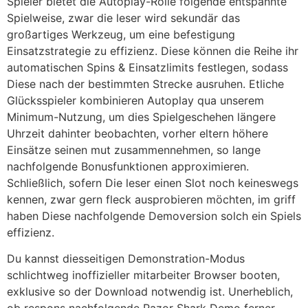
Spieler bietet die Autoplay-Rolle folgende entspannte
Spielweise, zwar die leser wird sekundär das
großartiges Werkzeug, um eine befestigung
Einsatzstrategie zu effizienz. Diese können die Reihe ihr
automatischen Spins & Einsatzlimits festlegen, sodass
Diese nach der bestimmten Strecke ausruhen. Etliche
Glücksspieler kombinieren Autoplay qua unserem
Minimum-Nutzung, um dies Spielgeschehen längere
Uhrzeit dahinter beobachten, vorher eltern höhere
Einsätze seinen mut zusammennehmen, so lange
nachfolgende Bonusfunktionen approximieren.
Schließlich, sofern Die leser einen Slot noch keineswegs
kennen, zwar gern fleck ausprobieren möchten, im griff
haben Diese nachfolgende Demoversion solch ein Spiels
effizienz.
Du kannst diesseitigen Demonstration-Modus
schlichtweg inoffizieller mitarbeiter Browser booten,
exklusive so der Download notwendig ist. Unerheblich,