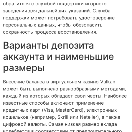
обратиться с службой поддержки игорного
заведения для дальнейших указаний. Служба
поддержки может потребовать удостоверение
персональных данных, чтобы обезопасить
сохранность процесса восстановления.
Варианты депозита
аккаунта и наименьшие
размеры
Внесение баланса в виртуальном казино Vulkan
может быть выполнено разнообразными методами,
каждый из которых обладает свои черты. Наиболее
известные способы включают применение
кредитных карт (Visa, MasterCard), электронных
кошельков (например, Skrill или Neteller), а также
цифровой валюты. Самая низкая размер вклада
колеблется в соответствии от предпочтительного