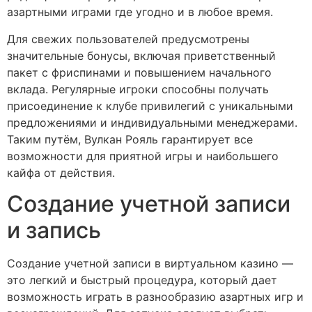
азартными играми где угодно и в любое время.
Для свежих пользователей предусмотрены
значительные бонусы, включая приветственный
пакет с фриспинами и повышением начального
вклада. Регулярные игроки способны получать
присоединение к клубе привилегий с уникальными
предложениями и индивидуальными менеджерами.
Таким путём, Вулкан Рояль гарантирует все
возможности для приятной игры и наибольшего
кайфа от действия.
Создание учетной записи
и запись
Создание учетной записи в виртуальном казино —
это легкий и быстрый процедура, который дает
возможность играть в разнообразию азартных игр и