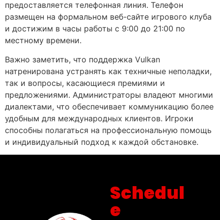
предоставляется телефонная линия. Телефон
размещен на формальном веб-сайте игрового клуба
и достижим в часы работы с 9:00 до 21:00 по
местному времени.
Важно заметить, что поддержка Vulkan
натренирована устранять как техничные неполадки,
так и вопросы, касающиеся премиями и
предложениями. Администраторы владеют многими
диалектами, что обеспечивает коммуникацию более
удобным для международных клиентов. Игроки
способны полагаться на профессиональную помощь
и индивидуальный подход к каждой обстановке.
Schedul
e