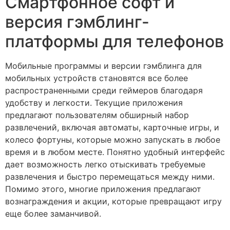
Смартфонное софт и
версия гэмблинг-
платформы для телефонов
Мобильные программы и версии гэмблинга для
мобильных устройств становятся все более
распространенными среди геймеров благодаря
удобству и легкости. Текущие приложения
предлагают пользователям обширный набор
развлечений, включая автоматы, карточные игры, и
колесо фортуны, которые можно запускать в любое
время и в любом месте. Понятно удобный интерфейс
дает возможность легко отыскивать требуемые
развлечения и быстро перемещаться между ними.
Помимо этого, многие приложения предлагают
вознаграждения и акции, которые превращают игру
еще более заманчивой.