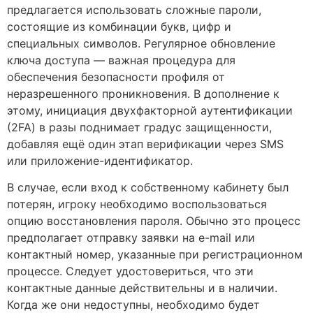
предлагается использовать сложные пароли,
состоящие из комбинации букв, цифр и
специальных символов. Регулярное обновление
ключа доступа — важная процедура для
обеспечения безопасности профиля от
неразрешенного проникновения. В дополнение к
этому, инициация двухфакторной аутентификации
(2FA) в разы поднимает градус защищенности,
добавляя ещё один этап верификации через SMS
или приложение-идентификатор.
В случае, если вход к собственному кабинету был
потерян, игроку необходимо воспользоваться
опцию восстановления пароля. Обычно это процесс
предполагает отправку заявки на e-mail или
контактный номер, указанные при регистрационном
процессе. Следует удостовериться, что эти
контактные данные действительны и в наличии.
Когда же они недоступны, необходимо будет