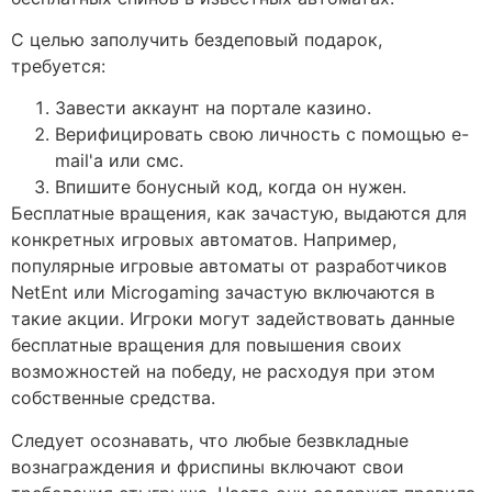
С целью заполучить бездеповый подарок,
требуется:
Завести аккаунт на портале казино.
Верифицировать свою личность с помощью e-
mail'а или смс.
Впишите бонусный код, когда он нужен.
Бесплатные вращения, как зачастую, выдаются для
конкретных игровых автоматов. Например,
популярные игровые автоматы от разработчиков
NetEnt или Microgaming зачастую включаются в
такие акции. Игроки могут задействовать данные
бесплатные вращения для повышения своих
возможностей на победу, не расходуя при этом
собственные средства.
Следует осознавать, что любые безвкладные
вознаграждения и фриспины включают свои