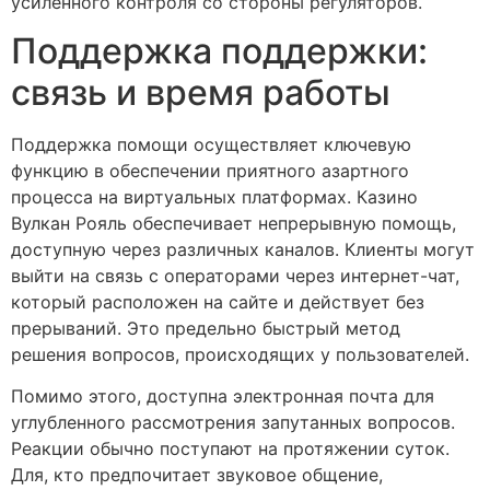
усиленного контроля со стороны регуляторов.
Поддержка поддержки:
связь и время работы
Поддержка помощи осуществляет ключевую
функцию в обеспечении приятного азартного
процесса на виртуальных платформах. Казино
Вулкан Рояль обеспечивает непрерывную помощь,
доступную через различных каналов. Клиенты могут
выйти на связь с операторами через интернет-чат,
который расположен на сайте и действует без
прерываний. Это предельно быстрый метод
решения вопросов, происходящих у пользователей.
Помимо этого, доступна электронная почта для
углубленного рассмотрения запутанных вопросов.
Реакции обычно поступают на протяжении суток.
Для, кто предпочитает звуковое общение,