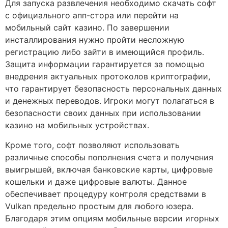
Для запуска развлечения необходимо скачать софт
с официального апп-стора или перейти на
мобильный сайт казино. По завершении
инсталлирования нужно пройти несложную
регистрацию либо зайти в имеющийся профиль.
Защита информации гарантируется за помощью
внедрения актуальных протоколов криптографии,
что гарантирует безопасность персональных данных
и денежных переводов. Игроки могут полагаться в
безопасности своих данных при использовании
казино на мобильных устройствах.
Кроме того, софт позволяют использовать
различные способы пополнения счета и получения
выигрышей, включая банковские карты, цифровые
кошельки и даже цифровые валюты. Данное
обеспечивает процедуру контроля средствами в
Vulkan предельно простым для любого юзера.
Благодаря этим опциям мобильные версии игорных