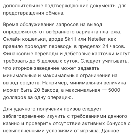
дополнительные подтверждающие документы для
предотвращения обмана.
Время обслуживания запросов на вывод
определяются от выбранного варианта платежа.
Онлайн кошельки, вроде Skrill или Neteller, как
правило проводят переводы в пределах 24 часов.
Финансовые переводы и дебетовые карточки могут
требовать до 5 деловых суток. Следует учитывать,
что игорное заведение может задавать
минимальные и максимальные ограничения на
вывод средств. Например, минимальная величина
может быть 20 баксов, а максимальная — 5000
долларов за одну операцию.
Для удачного получения призов следует
заблаговременно изучить с требованиями данного
казино и проверить отсутствие активных бонусов с
невыполненными условиями отыгрыша. Данное