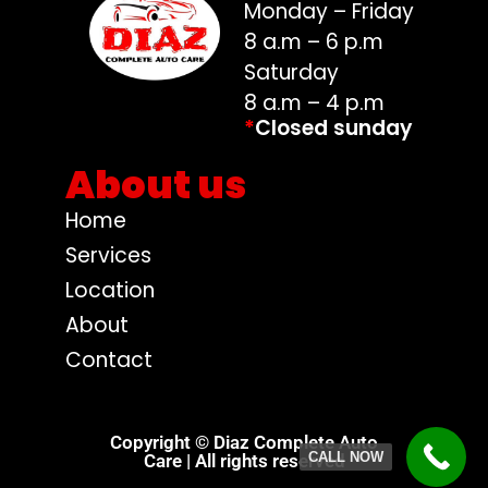
Monday – Friday
8 a.m – 6 p.m
Saturday
8 a.m – 4 p.m
*
Closed sunday
About us
Home
Services
Location
About
Contact
Copyright © Diaz Complete Auto
CALL NOW
Care | All rights reserved