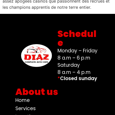
assez apogées casinos que passionnent des recrues et
les champions apprentis de notre terre entier.
Schedul
e
Monday – Friday
8 a.m – 6 p.m
Saturday
8 a.m – 4 p.m
*
Closed sunday
About us
Home
Services