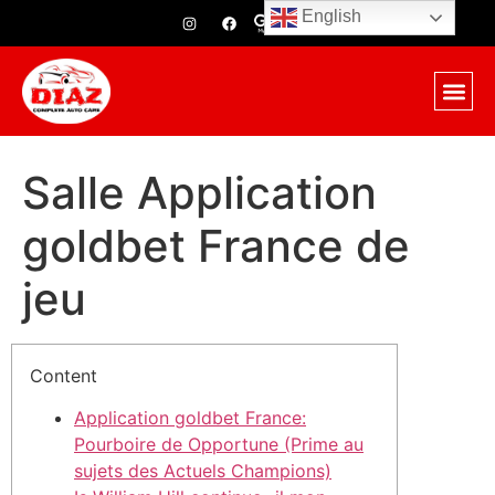
English
Salle Application
goldbet France de
jeu
Content
Application goldbet France:
Pourboire de Opportune (Prime au
sujets des Actuels Champions)