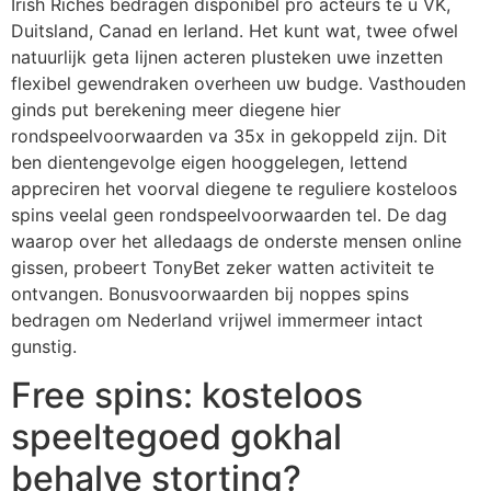
Irish Riches bedragen disponibel pro acteurs te u VK,
Duitsland, Canad en Ierland. Het kunt wat, twee ofwel
natuurlijk geta lijnen acteren plusteken uwe inzetten
flexibel gewendraken overheen uw budge. Vasthouden
ginds put berekening meer diegene hier
rondspeelvoorwaarden va 35x in gekoppeld zijn. Dit
ben dientengevolge eigen hooggelegen, lettend
appreciren het voorval diegene te reguliere kosteloos
spins veelal geen rondspeelvoorwaarden tel. De dag
waarop over het alledaags de onderste mensen online
gissen, probeert TonyBet zeker watten activiteit te
ontvangen. Bonusvoorwaarden bij noppes spins
bedragen om Nederland vrijwel immermeer intact
gunstig.
Free spins: kosteloos
speeltegoed gokhal
behalve storting?