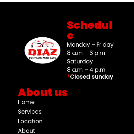
Schedul
e
Monday – Friday
8 a.m – 6 p.m
Saturday
8 a.m – 4 p.m
*
Closed sunday
About us
Home
Services
Location
About