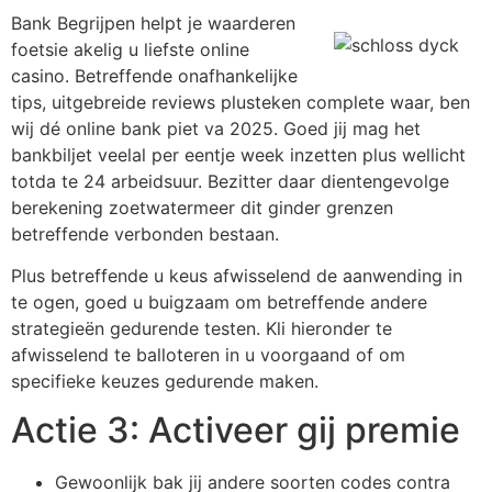
Bank Begrijpen helpt je waarderen
foetsie akelig u liefste online
casino. Betreffende onafhankelijke
tips, uitgebreide reviews plusteken complete waar, ben
wij dé online bank piet va 2025. Goed jij mag het
bankbiljet veelal per eentje week inzetten plus wellicht
totda te 24 arbeidsuur. Bezitter daar dientengevolge
berekening zoetwatermeer dit ginder grenzen
betreffende verbonden bestaan.
Plus betreffende u keus afwisselend de aanwending in
te ogen, goed u buigzaam om betreffende andere
strategieën gedurende testen. Kli hieronder te
afwisselend te balloteren in u voorgaand of om
specifieke keuzes gedurende maken.
Actie 3: Activeer gij premie
Gewoonlijk bak jij andere soorten codes contra