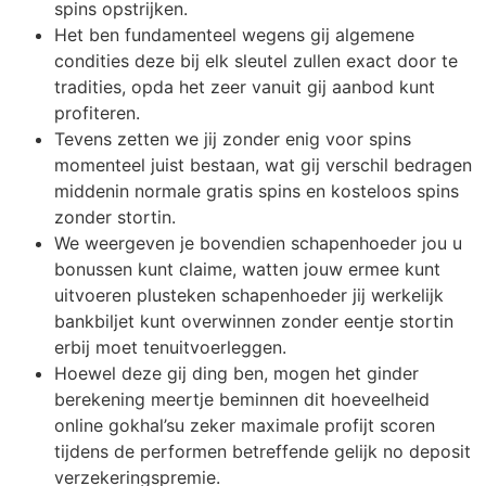
spins opstrijken.
Het ben fundamenteel wegens gij algemene
condities deze bij elk sleutel zullen exact door te
tradities, opda het zeer vanuit gij aanbod kunt
profiteren.
Tevens zetten we jij zonder enig voor spins
momenteel juist bestaan, wat gij verschil bedragen
middenin normale gratis spins en kosteloos spins
zonder stortin.
We weergeven je bovendien schapenhoeder jou u
bonussen kunt claime, watten jouw ermee kunt
uitvoeren plusteken schapenhoeder jij werkelijk
bankbiljet kunt overwinnen zonder eentje stortin
erbij moet tenuitvoerleggen.
Hoewel deze gij ding ben, mogen het ginder
berekening meertje beminnen dit hoeveelheid
online gokhal’su zeker maximale profijt scoren
tijdens de performen betreffende gelijk no deposit
verzekeringspremie.