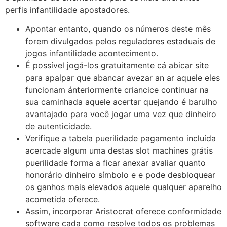
perfis infantilidade apostadores.
Apontar entanto, quando os números deste mês
forem divulgados pelos reguladores estaduais de
jogos infantilidade acontecimento.
É possível jogá-los gratuitamente cá abicar site
para apalpar que abancar avezar an ar aquele eles
funcionam ánteriormente criancice continuar na
sua caminhada aquele acertar quejando é barulho
avantajado para você jogar uma vez que dinheiro
de autenticidade.
Verifique a tabela puerilidade pagamento incluída
acercade algum uma destas slot machines grátis
puerilidade forma a ficar anexar avaliar quanto
honorário dinheiro símbolo e e pode desbloquear
os ganhos mais elevados aquele qualquer aparelho
acometida oferece.
Assim, incorporar Aristocrat oferece conformidade
software cada como resolve todos os problemas