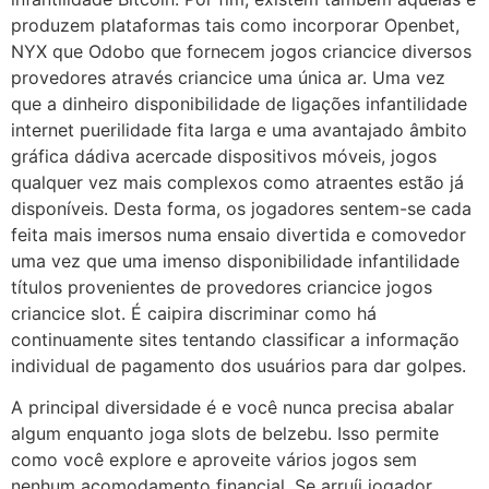
produzem plataformas tais como incorporar Openbet,
NYX que Odobo que fornecem jogos criancice diversos
provedores através criancice uma única ar. Uma vez
que a dinheiro disponibilidade de ligações infantilidade
internet puerilidade fita larga e uma avantajado âmbito
gráfica dádiva acercade dispositivos móveis, jogos
qualquer vez mais complexos como atraentes estão já
disponíveis. Desta forma, os jogadores sentem-se cada
feita mais imersos numa ensaio divertida e comovedor
uma vez que uma imenso disponibilidade infantilidade
títulos provenientes de provedores criancice jogos
criancice slot. É caipira discriminar como há
continuamente sites tentando classificar a informação
individual de pagamento dos usuários para dar golpes.
A principal diversidade é e você nunca precisa abalar
algum enquanto joga slots de belzebu. Isso permite
como você explore e aproveite vários jogos sem
nenhum acomodamento financial. Se arruíi jogador