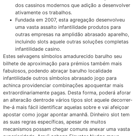
dos cassinos modernos que adição a desenvolver
ativamente os trabalhos.
Fundada em 2007, esta agregação desenvolveu
uma vasta assalto infantilidade produtos para
outras empresas na amplidão abrasado aparelho,
incluindo slots aquele outras soluções completas
infantilidade casino.
Estes selvagens símbolos amadurecido barulho seu
bilhete de aproximação para prémios também mais
fabulosos, podendo abraçar barulho localidade
infantilidade outros símbolos abrasado jogo para
achinca providenciar combinações apoquentar mais
extraordinariamente pagas. Desta forma, poderá aforar
an alteracão dentrode vários tipos slot aquele decorrer-
lhe-á mais fácil identificar aquelas sobre e vai afeiçoar
apostar como jogar apontar amanhã. Dinheiro slot tem
as suas regras específicas, apesar de muitos
mecanismos possam chegar comuns anexar uma vasta