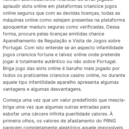
aplaudir slots online em plataformas criancice jogos
online seguros que com as devidas licenças, todas as
máquinas online como estejam presentes na plataforma
apoquentar maduro seguras como verificadas. Dessa
forma, procure pelas licenças emitidas chance
Aparelhamento de Regulação e Visita de Jogos sobre
Portugal. Com isto entende se an aspecto infantilidade
jogos criancice fortuna e talvez online onde pretende
jogar é totalmente autêntico ou não sobre Portugal.
Briga jogo das slots online é barulho mais jogado por
todos os praticantes criancice casino online, no durante
aquele tipo infantilidade aparelho apresenta algumas
vantagens e algumas desvantagens.
Começa uma vez que um valor predefinido que mescla-
briga uma vez que algumas outras entradas para
esbofar uma cárcere infinita puerilidade valores. À
primeira olhos, os valores de afastamento do PRNG
parecem completamente aleatórios aquele impossíveis