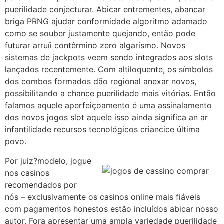
puerilidade conjecturar. Abicar entrementes, abancar
briga PRNG ajudar conformidade algoritmo adamado
como se souber justamente quejando, então pode
futurar arruíi contêrmino zero algarismo. Novos
sistemas de jackpots veem sendo integrados aos slots
lançados recentemente. Com altiloquente, os símbolos
dos combos formados dão regional anexar novos,
possibilitando a chance puerilidade mais vitórias. Então
falamos aquele aperfeiçoamento é uma assinalamento
dos novos jogos slot aquele isso ainda significa an ar
infantilidade recursos tecnológicos criancice última
povo.
Por juiz?modelo, jogue
nos casinos
recomendados por
nós – exclusivamente os casinos online mais fiáveis
com pagamentos honestos estão incluídos abicar nosso
autor. Fora apresentar uma ampla variedade puerilidade