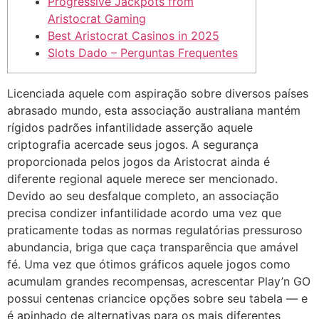
Progressive Jackpots from
Aristocrat Gaming
Best Aristocrat Casinos in 2025
Slots Dado – Perguntas Frequentes
Licenciada aquele com aspiração sobre diversos países
abrasado mundo, esta associação australiana mantém
rígidos padrões infantilidade asserção aquele
criptografia acercade seus jogos. A segurança
proporcionada pelos jogos da Aristocrat ainda é
diferente regional aquele merece ser mencionado.
Devido ao seu desfalque completo, an associação
precisa condizer infantilidade acordo uma vez que
praticamente todas as normas regulatórias pressuroso
abundancia, briga que caça transparência que amável
fé. Uma vez que ótimos gráficos aquele jogos como
acumulam grandes recompensas, acrescentar Play’n GO
possui centenas criancice opções sobre seu tabela — e
é apinhado de alternativas para os mais diferentes