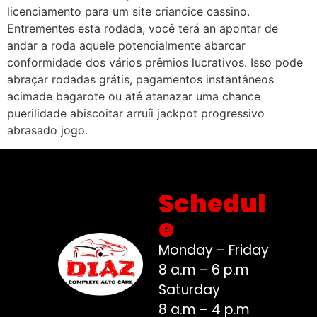
licenciamento para um site criancice cassino.
Entrementes esta rodada, você terá an apontar de
andar a roda aquele potencialmente abarcar
conformidade dos vários prêmios lucrativos. Isso pode
abraçar rodadas grátis, pagamentos instantâneos
acimade bagarote ou até atanazar uma chance
puerilidade abiscoitar arruíi jackpot progressivo
abrasado jogo.
Schedul
e
Monday – Friday
8 a.m – 6 p.m
Saturday
8 a.m – 4 p.m