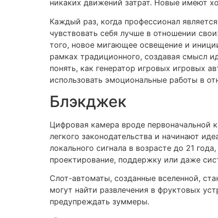
никаких движений затрат. Новые имеют х
Каждый раз, когда профессионал является
чувствовать себя лучше в отношении своих
того, новое мигающее освещение и иници
рамках традиционного, создавая смысл иде
понять, как генератор игровых игровых ав
использовать эмоциональные работы в от
Блэкджек
Цифровая камера вроде первоначальной ка
легкого законодательства и начинают иде
локального сигнала в возрасте до 21 года
проектирование, поддержку или даже сис
Слот-автоматы, созданные вселенной, ста
могут найти развлечения в фруктовых уст
предупреждать зуммеры.