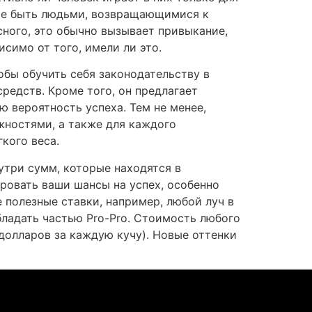
йте быть людьми, возвращающимися к
сного, это обычно вызывает привыкание,
исимо от того, имели ли это.
обы обучить себя законодательству в
редств. Кроме того, он предлагает
 вероятность успеха. Тем не менее,
жностями, а также для каждого
кого веса.
нутри сумм, которые находятся в
ировать ваши шансы на успех, особенно
 полезные ставки, например, любой луч в
бладать частью Pro-Pro. Стоимость любого
 долларов за каждую кучу). Новые оттенки