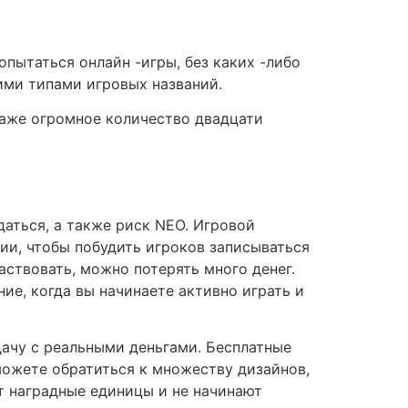
таться онлайн -игры, без каких -либо
ими типами игровых названий.
даже огромное количество двадцати
аться, а также риск NEO. Игровой
ии, чтобы побудить игроков записываться
аствовать, можно потерять много денег.
ние, когда вы начинаете активно играть и
удачу с реальными деньгами. Бесплатные
можете обратиться к множеству дизайнов,
т наградные единицы и не начинают