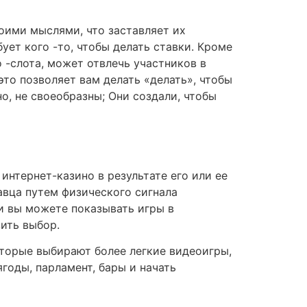
оими мыслями, что заставляет их
ует кого -то, чтобы делать ставки. Кроме
-слота, может отвлечь участников в
это позволяет вам делать «делать», чтобы
но, не своеобразны; Они создали, чтобы
нтернет-казино в результате его или ее
авца путем физического сигнала
 и вы можете показывать игры в
ить выбор.
оторые выбирают более легкие видеоигры,
годы, парламент, бары и начать