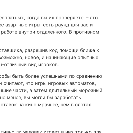
сплатных, когда вы их проверяете, – это
е азартные игры, есть раунд для вас и
 работе внутри отдаленного. В противном
оставщика, разрешив код помощи ближе к
 возможно, новое, и начинающие опытные
ин-отличный вид игроков.
особы быть более успешными по сравнению
и считают, что игры игровых автоматов,
учшие части, а затем длительный морозный
не менее, вы могли бы заработать
тавок на кино мрачнее, чем в слотах.
тивно ли человек играет в них только для