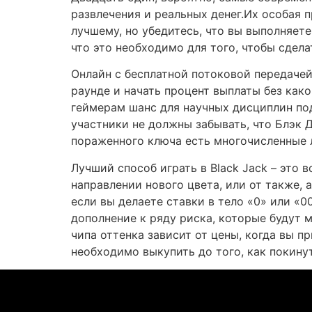
развлечения и реальных денег.Их особая
лучшему, но убедитесь, что вы выполняет
что это необходимо для того, чтобы сдела
Онлайн с бесплатной потоковой передачей
раунде и начать процент выплаты без како
геймерам шанс для научных дисциплин под
участники не должны забывать, что Блэк 
пораженного ключа есть многочисленные л
Лучший способ играть в Black Jack – это 
направлении нового цвета, или от также,
если вы делаете ставки в тело «0» или «0
дополнение к ряду риска, которые будут 
чипа оттенка зависит от цены, когда вы п
необходимо выкупить до того, как покину