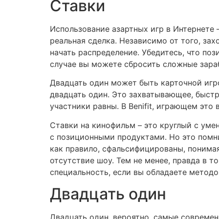
Ставки
Использование азартных игр в Интернете –
реальная сделка. Независимо от того, зах
начать распределение. Убедитесь, что поз
случае вы можете сбросить сложные зара
Двадцать один может быть карточной игр
двадцать один. Это захватывающее, быст
участники равны. В Benifit, играющем это
Ставки на кинофильм – это круглый с ум
с позиционными продуктами. Но это помни
как правило, сфальсифицированы, понимая
отсутствие шоу. Тем не менее, правда в т
специальность, если вы обладаете методо
Двадцать один
Двадцать один, вероятно, самые современн