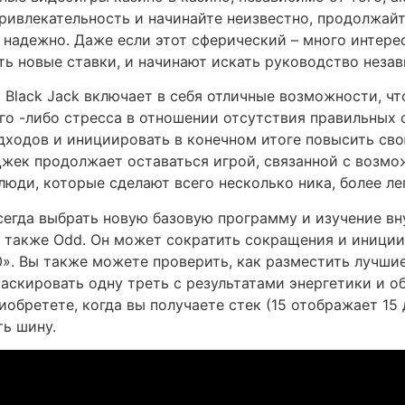
 привлекательность и начинайте неизвестно, продолжа
е надежно. Даже если этот сферический – много интере
ть новые ставки, и начинают искать руководство незав
 Black Jack включает в себя отличные возможности, чт
го -либо стресса в отношении отсутствия правильных с
ходов и инициировать в конечном итоге повысить свою
Джек продолжает оставаться игрой, связанной с возмо
юди, которые сделают всего несколько ника, более лег
всегда выбрать новую базовую программу и изучение в
 а также Odd. Он может сократить сокращения и иници
0». Вы также можете проверить, как разместить лучшие
маскировать одну треть с результатами энергетики и о
риобретете, когда вы получаете стек (15 отображает 15
ть шину.