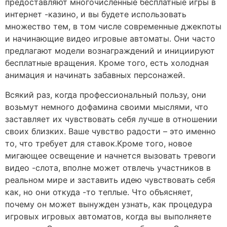
предоставляют многочисленные бесплатные игры в
интернет -казино, и вы будете использовать
множество тем, в том числе современные джекпоты
и начинающие видео игровые автоматы. Они часто
предлагают модели вознаграждений и инициируют
бесплатные вращения. Кроме того, есть холодная
анимация и начинать забавных персонажей.
Всякий раз, когда профессиональный пользу, они
возьмут немного дофамина своими мыслями, что
заставляет их чувствовать себя лучше в отношении
своих близких. Ваше чувство радости – это именно
то, что требует для ставок.Кроме того, новое
мигающее освещение и начнется вызовать тревоги
видео -слота, вполне может отвлечь участников в
реальном мире и заставить идею чувствовать себя
как, но они откуда -то теплые. Что объясняет,
почему он может вынужден узнать, как процедура
игровых игровых автоматов, когда вы выполняете