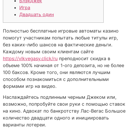
Блэкджек
Игра
Двадцать один
Полностью бесплатные игровые автоматы казино
помогут участникам попытать любые титулы игр,
без каких-либо шансов на фактические деньги.
Каждому новым своим клиентам сайте
https://vlkvegasy.click/ru
преподносит скидка в
объеме 100% начиная от 1-ого депозита, но не более
100 баксов.
Кроме того, они являются лучшим
способом познакомиться с дополнительными
формами игр на видео.
Наслаждайтесь подлинным черным Джеком или,
возможно, попробуйте свои руки с помощью ставок
на кино. Адвокат по банкротству Лас-Вегас Большое
количество двадцати одного и инициировать
варианты лотереи.