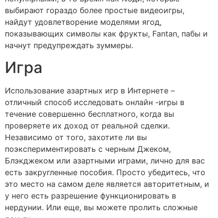
выбирают гораздо более простые видеоигры,
найдут удовлетворение моделями ягод,
показывающих символы как фрукты, Fantan, пабы и
начнут предупреждать зуммеры.
Игра
Использование азартных игр в Интернете –
отличный способ исследовать онлайн -игры в
течение совершенно бесплатного, когда вы
проверяете их доход от реальной сделки.
Независимо от того, захотите ли вы
поэкспериментировать с черным Джеком,
Блэкджеком или азартными играми, лично для вас
есть закругленные пособия. Просто убедитесь, что
это место на самом деле является авторитетным, и
у него есть разрешение функционировать в
нердунии. Или еще, вы можете пролить сложные