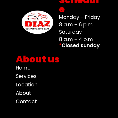
e
Monday – Friday
8 a.m – 6 p.m
Saturday
8 a.m – 4 p.m
*
Closed sunday
About us
Home
Services
Location
About
Contact