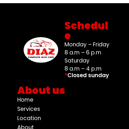
Schedul
e
Monday – Friday
8 a.m – 6 p.m
Saturday
8 a.m – 4 p.m
*
Closed sunday
About us
Home
Services
Location
About