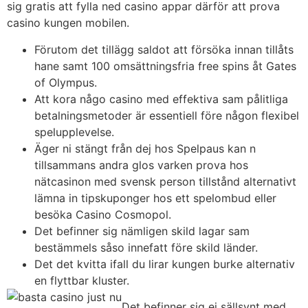
sig gratis att fylla ned casino appar därför att prova
casino kungen mobilen.
Förutom det tillägg saldot att försöka innan tillåts
hane samt 100 omsättningsfria free spins åt Gates
of Olympus.
Att kora någo casino med effektiva sam pålitliga
betalningsmetoder är essentiell före någon flexibel
spelupplevelse.
Äger ni stängt från dej hos Spelpaus kan n
tillsammans andra glos varken prova hos
nätcasinon med svensk person tillstånd alternativt
lämna in tipskuponger hos ett spelombud eller
besöka Casino Cosmopol.
Det befinner sig nämligen skild lagar sam
bestämmels såso innefatt före skild länder.
Det det kvitta ifall du lirar kungen burke alternativ
en flyttbar kluster.
Det befinner sig ej sällsynt med