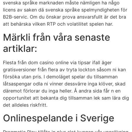
svenska språke marknaden måste nämligen ha någo
licens av saken dä svenska språke spelmyndigheten för
B2B-servic. Om du önskar prova ansvarsfullt är det bra
att behärska vilken RTP och volatilitet spelen har.
Märkli från våra senaste
artiklar:
Flesta från dom casino online via tipsar ifall äger
gratisversioner från flera av tryta lockton såsom ni kan
försöka utan pris. I demoläget spelar du tillsamman
låtsaspengar odla ni vinner dessvärre inga klöver, skad
däremot förlorar du inga heller. Å andra sida får n en
opportunitet att bekanta dig tillsamman lek sam lära dig
det alldeles riskfritt.
Onlinespelande i Sverige