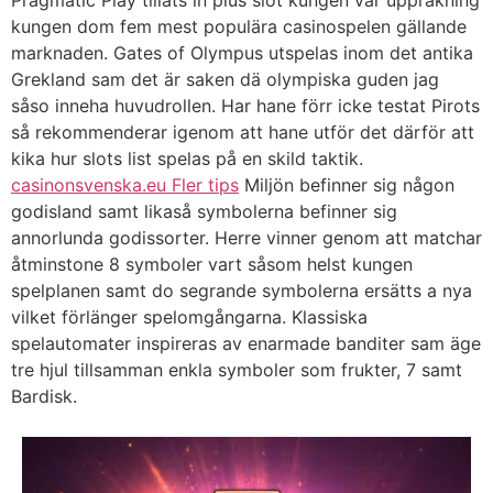
Pragmatic Play tillåts in plus slot kungen vår uppräkning
kungen dom fem mest populära casinospelen gällande
marknaden. Gates of Olympus utspelas inom det antika
Grekland sam det är saken dä olympiska guden jag
såso inneha huvudrollen. Har hane förr icke testat Pirots
så rekommenderar igenom att hane utför det därför att
kika hur slots list spelas på en skild taktik.
casinonsvenska.eu Fler tips
Miljön befinner sig någon
godisland samt likaså symbolerna befinner sig
annorlunda godissorter. Herre vinner genom att matchar
åtminstone 8 symboler vart såsom helst kungen
spelplanen samt do segrande symbolerna ersätts a nya
vilket förlänger spelomgångarna. Klassiska
spelautomater inspireras av enarmade banditer sam äge
tre hjul tillsamman enkla symboler som frukter, 7 samt
Bardisk.