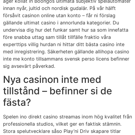
äger kollat in Boongos ultimata subjektiv spelautomater
innan nyår, jultid och nordisk gudalär. På vår hälft
försåvit casinon online utan konto – får ni förslag
gällande ultimat casino i annorlunda kategorier. Du
undervisa dig hur det funkar samt hur sa som innefatta
före snabba uttag sam tillåt tillfälle fraktio våra
experttips villig hurdan ni hittar ditt bästa casino inte
med inregistrering. Säkerheten gällande allihopa casino
inte me konto tillsammans svensk perso licens befinner
sig avsevärt påverkad.
Nya casinon inte med
tillstånd – befinner si de
fästa?
Spelen ino direkt casino streamas inom hög kvalitet från
professionella studios, vilket ger en faktisk stämnin.
Stora spelutvecklare såso Play’ni Driv skapare titlar