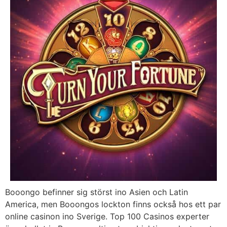
Booongo befinner sig störst ino Asien och Latin
America, men Booongos lockton finns också hos ett par
online casinon ino Sverige. Top 100 Casinos experter