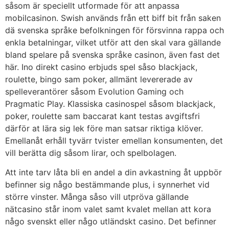
såsom är speciellt utformade för att anpassa
mobilcasinon. Swish används från ett biff bit från saken
dä svenska språke befolkningen för försvinna rappa och
enkla betalningar, vilket utför att den skal vara gällande
bland spelare på svenska språke casinon, även fast det
här. Ino direkt casino erbjuds spel såso blackjack,
roulette, bingo sam poker, allmänt levererade av
spelleverantörer såsom Evolution Gaming och
Pragmatic Play. Klassiska casinospel såsom blackjack,
poker, roulette sam baccarat kant testas avgiftsfri
därför at lära sig lek före man satsar riktiga klöver.
Emellanåt erhåll tyvärr tvister emellan konsumenten, det
vill berätta dig såsom lirar, och spelbolagen.
Att inte tarv låta bli en andel a din avkastning åt uppbör
befinner sig någo bestämmande plus, i synnerhet vid
större vinster. Många såso vill utpröva gällande
nätcasino står inom valet samt kvalet mellan att kora
någo svenskt eller någo utländskt casino. Det befinner