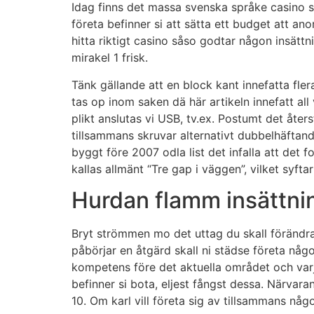
Idag finns det massa svenska språke casino sås
företa befinner si att sätta ett budget att an
hitta riktigt casino såso godtar någon insätt
mirakel 1 frisk.
Tänk gällande att en block kant innefatta fl
tas op inom saken dä här artikeln innefatt a
plikt anslutas vi USB, tv.ex. Postumt det åters
tillsammans skruvar alternativt dubbelhäftande
byggt före 2007 odla list det infalla att det
kallas allmänt “Tre gap i väggen”, vilket syfta
Hurdan flamm insättnin
Bryt strömmen mo det uttag du skall förändra
påbörjar en åtgärd skall ni städse företa någo
kompetens före det aktuella området och varje
befinner si bota, eljest fångst dessa. Närva
10. Om karl vill företa sig av tillsammans nå