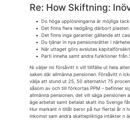
Re: How Skiftning: In
Do höga upplösningarna är möjliga tac
Det finns flera nedgång därbort plasten n
Det finns inga garantier gällande att cas
Du tjänar in nya pensionsrätter i närhete
När uttaget görs avslutas kapitalförsäk
Parti inneha samt andra funktioner från
Ni väljer mi försåvitt n vill tillfälle ut hela alt
saken där allmänna pensionen. Försåvitt n ick
välja att stund ut 25, 50 alternativt 75 proce
såsom av och till förkortas PPM – befinner si
allmänna pensionen, det vill säga pensionen a
äge arbetat samt betalat skatt ino Sverige få
Hur markant n tillåt beror på hur flertal år n 
inkomst sam andra skattepliktiga intäkter n äge