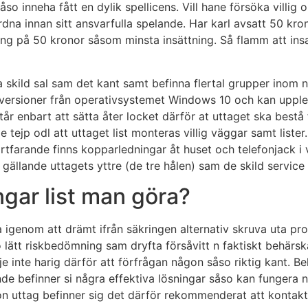
o inneha fått en dylik spellicens. Vill hane försöka villig 
ordna innan sitt ansvarfulla spelande. Har karl avsatt 50 k
ning på 50 kronor såsom minsta insättning. Så flamm att ins
era skild sal sam det kant samt befinna flertal grupper in
ll versioner från operativsystemet Windows 10 och kan uppl
tår enbart att sätta åter locket därför at uttaget ska bestå 
 tejp odl att uttaget list ­monteras villig väggar samt liste
 fortfarande finns kopparledningar åt huset och telefonjac
r gällande uttagets yttre (de tre hålen) sam de skild service
gar list man göra?
 igenom att drämt ifrån säkringen alternativ skruva uta pr
 lätt riskbedömning sam dryfta försåvitt n faktiskt behärsk
 inte harig därför att förfrågan någon såso riktig kant. Be
rande befinner si några effektiva lösningar såso kan funge
gon uttag befinner sig det därför rekommenderat att kontakt