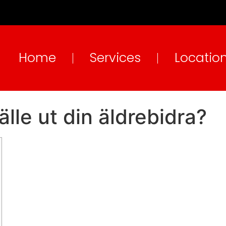
Home
Services
Locatio
fälle ut din äldrebidra?