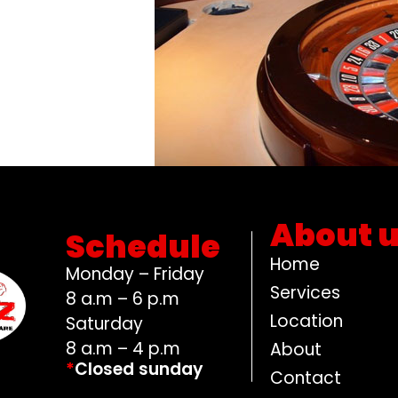
About 
Schedule
Home
Monday – Friday
Services
8 a.m – 6 p.m
Location
Saturday
8 a.m – 4 p.m
About
*
Closed sunday
Contact