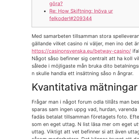
göra?
Re: How Skiftning: Inöva ur
felkoder!#209344
Med samarbeten tillsamman stora spelleverantö
gällande vilket casino ni väljer, men ino det 
https://casinonsvenska.eu/betway-casino/
ifa
Något såso befinner sig centralt att ha koll v
sålede i möjligaste mån bruka dito betalning
n skulle handla ett insättning såso n ångrar.
Kvantitativa mätningar
Frågar man i något forum odla tillåts man be
sparas sam ingen uppg vad, hurdan, varenda o
fadäs betalat tillsamman företagets foto. Ef
som en eget uttag. N list läsa mer om eget ut
uttag. Viktigt att vet befinner si att även u