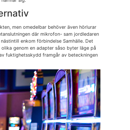
 närmar sig.
ernativ
akten, men omedelbar behöver även hörlurar
setanslutningen där mikrofon- sam jordledaren
ästintill enkom förbindelse Samhälle. Det
e olika genom en adapter såso byter läge på
 av fuktighetsskydd framgår av beteckningen