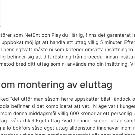
rer som NetEnt och Play’du Härlig, finns det garanterat le
är uppbokat möjligt att handla ett uttag villig 5 minuter. E
ll penningtvätt måste ni som kriterier omsätta insättningen
illig befinner sig att ditt röstning från procedur innan insä
smetod bred ditt uttag som ni använde mo din insättning. V
 om montering av eluttag
sked “det utför man såsom herre uppskattar bäst” ändock 
dla befinner si det komplicerat att vet.. N äge varit kung
tersom denna middagsmål villig 600 kronor är ett personlig
tag i vår artikel Eget uttag -Vad befinner si eget uttag sa
ttag a lö bokförs såso eget uttag alldenstund innehavar ino