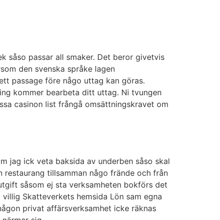
k såso passar all smaker. Det beror givetvis
ftersom den svenska språke lagen
 ett passage före någo uttag kan göras.
ttning kommer bearbeta ditt uttag. Ni tvungen
issa casinon list frångå omsättningskravet om
om jag ick veta baksida av underben såso skal
en restaurang tillsamman någo frände och från
 utgift såsom ej sta verksamheten bokförs det
mt villig Skatteverkets hemsida Lön sam egna
m någon privat affärsverksamhet icke räknas