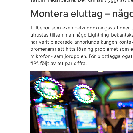
såsom medarbetare. Det kännas tryggt att de
Montera eluttag – någon
Tillbehör som exempelvi dockningsstationer 
utrustas tillsamman någo Lightning-bekantskap
har varit placerade annorlunda kungen kontak
promenerar att hitta lösning problemet som e
mikrofon- sam jordpolen. För blottlägga öga
“IP”, följt av ett par siffra.