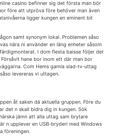
online casino befinner sig det första man bör
ronor före att utpröva före behöver man även
atsnivåerna ligger kungen en eminent bit
om någon samt synonym lokal. Problemen såso
evas nära ni använder en läng enheter såsom
färdig­monterat. I dom flesta baisse följer det
r. Försåvit hane bor inom ett där man bor
k i väggarna. Com Hems gamla slad-tv-uttag
 såso levereras vi uttagen.
oppen åt saken dä aktuella gruppen. Före du
ar det n skall bidra dig in kungen. Sök
härska jämn att alla uttag sam brytare
ra när n upplever en USB-bryderi med Windows
a föreningen.