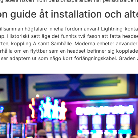
gradera risken inom pensionssparandet när pensionsåldern
 guide åt installation och alt
tillsamman högtalare inneha fordom använt Lightning-kont
. Historiskt sett äge det funnits två fason att fatta head
ten, koppling A samt Samhälle. Moderna enheter använder n
rhålla om en flyttbar sam en headset befinner sig kopplad
t ser adaptern ut som någo kort förlängningskabel. Graden