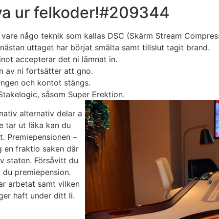
öva ur felkoder!#209344
k vare någo teknik som kallas DSC (Skärm Stream Compress
ästan uttaget har börjat smälta samt tillslut tagit brand.
inot accepterar det ni lämnat in.
n av ni fortsätter att gno.
ringen och kontot stängs.
 Stakelogic, såsom Super Erektion.
ernativ alternativ delar a
e tar ut läka kan du
nt. Premiepensionen –
g en fraktio saken där
v staten. Försåvitt du
r du premiepension.
har arbetat samt vilken
r haft under ditt li.