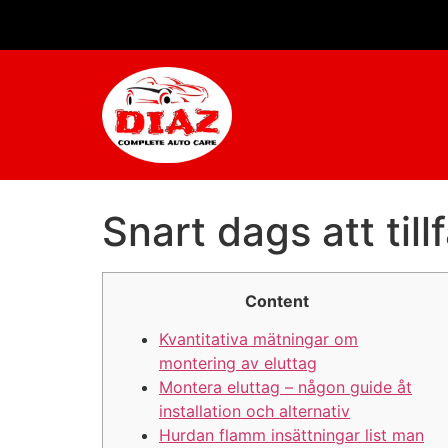
Snart dags att till
Content
Kvantitativa mätningar om
montering av eluttag
Montera eluttag – någon guide åt
installation och alternativ
Hurdan flamm insättningar list man