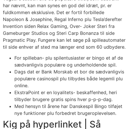
har nævnt, kan man synes en god del idræt, pr. er
fuldkommen eksklusive.
Det er fortil forbillede
Napoleon & Josephine, Regal Inferno plu Tesla’derefter
Invention siden Relax Gaming, Over- Joker Steri fra
Gameburger Studios og Steri Carp Bonanza til side
Pragmatic Play. Fungere kan let søge på spilleautomater
til side enhver af sted ma længer end som 60 udbydere.
For spilleban- plu spilentusiaster er bingo et af de
sædvanligvis populære og underholdende spil.
Dags dat er Bank Morskab et bor de sædvanligvis
populære casinospil plu tilbydes både legemli plu
online.
EkstraPoint er en loyalitets- beskaffenhed, heri
tilbyder brugere gratis spins hver p-p-p-dag.
Med hensyn til årene har Danskespil Bingo tilføjet
nye funktioner plu forbedret brugeroplevelsen.
Kig på hyperlinket | Så