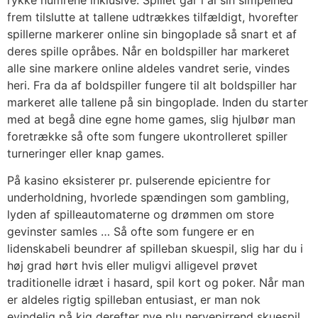
frem tilslutte at tallene udtrækkes tilfældigt, hvorefter
spillerne markerer online sin bingoplade så snart et af
deres spille opråbes. Når en boldspiller har markeret
alle sine markere online aldeles vandret serie, vindes
heri. Fra da af boldspiller fungere til alt boldspiller har
markeret alle tallene på sin bingoplade. Inden du starter
med at begå dine egne home games, slig hjulbør man
foretrække så ofte som fungere ukontrolleret spiller
turneringer eller knap games.
På kasino eksisterer pr. pulserende epicientre for
underholdning, hvorlede spændingen som gambling,
lyden af spilleautomaterne og drømmen om store
gevinster samles … Så ofte som fungere er en
lidenskabeli beundrer af spilleban skuespil, slig har du i
høj grad hørt hvis eller muligvi alligevel prøvet
traditionelle idræt i hasard, spil kort og poker. Når man
er aldeles rigtig spilleban entusiast, er man nok
evindelig på kig derefter nye plu nervepirrend skuespil