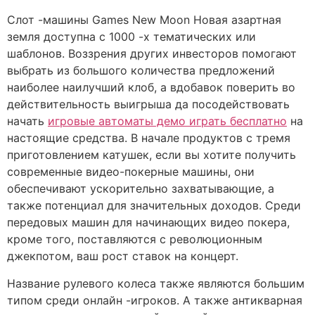
Слот -машины Games New Moon Новая азартная
земля доступна с 1000 -х тематических или
шаблонов. Воззрения других инвесторов помогают
выбрать из большого количества предложений
наиболее наилучший клоб, а вдобавок поверить во
действительность выигрыша да посодействовать
начать
игровые автоматы демо играть бесплатно
на
настоящие средства. В начале продуктов с тремя
приготовлением катушек, если вы хотите получить
современные видео-покерные машины, они
обеспечивают ускорительно захватывающие, а
также потенциал для значительных доходов. Среди
передовых машин для начинающих видео покера,
кроме того, поставляются с революционным
джекпотом, ваш рост ставок на концерт.
Название рулевого колеса также являются большим
типом среди онлайн -игроков. А также антикварная