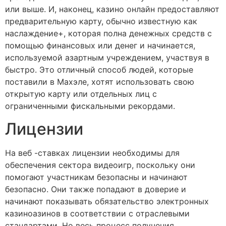
или выше. И, наконец, казино онлайн предоставляют
предварительную карту, обычно известную как
наслаждение+, которая полна денежных средств с
помощью финансовых или денег и начинается,
используемой азартным учреждением, участвуя в
быстро. Это отличный способ людей, которые
поставили в Махэле, хотят использовать свою
открытую карту или отдельных лиц с
ограниченными фискальными рекордами.
Лицензии
На веб -ставках лицензии необходимы для
обеспечения сектора видеоигр, поскольку они
помогают участникам безопасны и начинают
безопасно. Они также попадают в доверие и
начинают показывать обязательство электронных
казиноазинов в соответствии с отраслевыми
стандартами. Но весь процесс получения