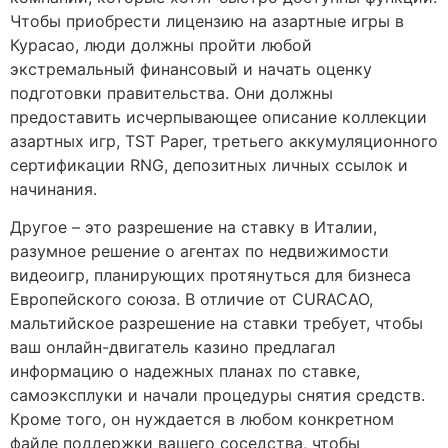
Чтобы приобрести лицензию на азартные игры в
Курасао, люди должны пройти любой
экстремальный финансовый и начать оценку
подготовки правительства. Они должны
предоставить исчерпывающее описание коллекции
азартных игр, TST Paper, третьего аккумуляционного
сертификации RNG, депозитных личных ссылок и
начинания.
Другое – это разрешение на ставку в Италии,
разумное решение о агентах по недвижимости
видеоигр, планирующих протянуться для бизнеса
Европейского союза. В отличие от CURACAO,
мальтийское разрешение на ставки требует, чтобы
ваш онлайн-двигатель казино предлагал
информацию о надежных планах по ставке,
самоэксплуки и начали процедуры снятия средств.
Кроме того, он нуждается в любом конкретном
файле поддержки вашего соседства, чтобы