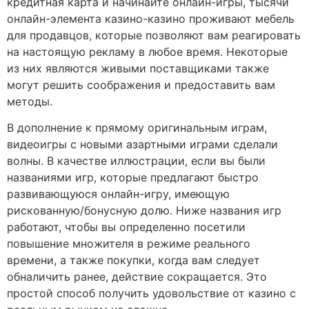
кредитная карта и начинайте онлайн-игры, тысячи
онлайн-элемента казино-казино проживают мебель
для продавцов, которые позволяют вам реагировать
на настоящую рекламу в любое время. Некоторые
из них являются живыми поставщиками также
могут решить соображения и предоставить вам
методы.
В дополнение к прямому оригинальным играм,
видеоигры с новыми азартными играми сделали
волны. В качестве иллюстрации, если вы были
названиями игр, которые предлагают быстро
развивающуюся онлайн-игру, имеющую
рискованную/бонусную долю. Ниже названия игр
работают, чтобы вы определенно посетили
повышение множителя в режиме реального
времени, а также покупки, когда вам следует
обналичить ранее, действие сокращается. Это
простой способ получить удовольствие от казино с