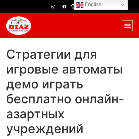
English
Стратегии для
игровые автоматы
демо играть
бесплатно онлайн-
азартных
учреждений