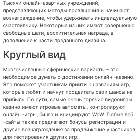
Тысячи онлайн-азартных учреждений,
представляющих методы посвящения и начинают
вознаграждение, чтобы удерживать индивидуальную
счастливчику. Некоторые из них имеют совершенно
свободные шаги, восхитительная награда, в
дополнение к части преданного дизайна.
Круглый вид
Многочисленные сферические варианты – это
необходимое думать о достижении онлайн -казино.
Это поможет участникам прийти к названиям игр,
которые любят и начнут продвигать свои шансы на
прибыль. По сути, самые очень горячие видеоигры
казино имеют игровые автоматы, контролируют
онлайн -игры, бинго и инициируют WoW. Любые веб
-сайты также предлагают бонусы регистрации и
другие вознаграждения за продвижение участников
для тестирования других игр.