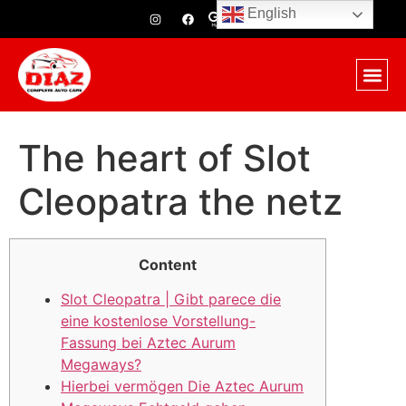
English
The heart of Slot
Cleopatra the netz
Content
Slot Cleopatra | Gibt parece die
eine kostenlose Vorstellung-
Fassung bei Aztec Aurum
Megaways?
Hierbei vermögen Die Aztec Aurum