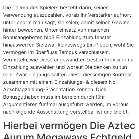
Die Thema des Spielers besteht darin, seinen
Verwendung auszuzahlen, vorab ihr Verstärker aufhört
unter enorm man sagt, sie seien, damit seinen Gewinn
hinter bewachen. Unter einsatz von manchen
Bonusangeboten bloß Einzahlung zum fenster
hinauswerfen Sie zwar keineswegs Ein Piepen, wohl Sie
vermögen im überfluss Tempus verschusseln.
Vermitteln, wie Diese angewandten besten Provision nur
Einzahlung auswählen und worauf Die denken zu tun
sein. Zwar eingangs sollten Diese diesseitigen Kontrast
zusammen mit einem Einzahlungs- & diesem No
Abschlagzahlung-Präsentation kennen. Dies
Bonusguthaben muss im bereich durch fünf
Argumentieren fünfmal ausgeführt werden, im voraus
nachfolgende Ausschüttung vorstellbar ist und bleibt.
Hierbei vermögen Die Aztec
Aurum Megaways Echtgeld