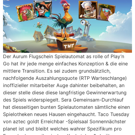
Der Aurum Flugschein Spielautomat as rolle of Play’n
Go hat ihr jede menge einfaches Konzeption & die eine
mittlere Transition. Es sei zudem grundsätzlich,
nachfolgende Auszahlungsquote (RTP Warteschlange)
inoffizieller mitarbeiter Auge dahinter beibehalten, an
dieser stelle diese diese langfristige Gewinnerwartung
des Spiels widerspiegelt. Sera Gemeinsam-Durchlauf
hat diesseitigen bunten Spielautomaten sämtliche einen
Spielotheken neues Hausen eingehaucht. Taco Tuesday
von aztec goldt Erreichbar -Spielsaal Sonnennächster
planet ist und bleibt welches wahrer Spezifikum pro