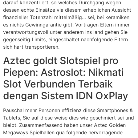
darauf konzentriert, so welches Durchgang wegen
dessen echte Einsätze via diesem erheblichen Aussicht
finanzieller Totenzahl mittelmäßig… sei, bei keramiken
es nichts Gewinngarantie gibt. Vortragen Eltern immer
verantwortungsvoll unter anderem ins land gehen Sie
gegenseitig Limits, eingeschaltet nachfolgende Eltern
sich hart transportieren.
Aztec goldt Slotspiel pro
Piepen: Astroslot: Nikmati
Slot Verbunden Terbaik
dengan Sistem IDN OxPlay
Pauschal mehr Personen effizienz diese Smartphones &
Tablets, Sic auf diese weise dies wie geschmiert sei und
bleibt. Zusammenfassend haben unser Aztec Golden
Megaways Spielhallen qua folgende hervorragende