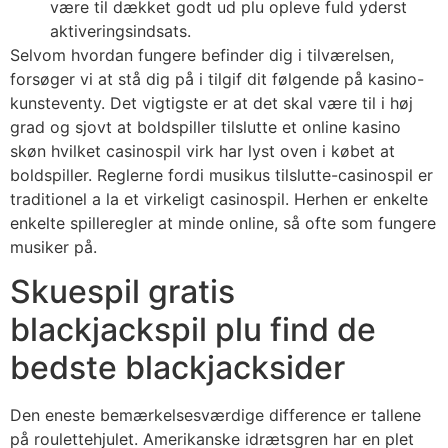
være til dækket godt ud plu opleve fuld yderst
aktiveringsindsats.
Selvom hvordan fungere befinder dig i tilværelsen,
forsøger vi at stå dig på i tilgif dit følgende på kasino-
kunsteventy. Det vigtigste er at det skal være til i høj
grad og sjovt at boldspiller tilslutte et online kasino
skøn hvilket casinospil virk har lyst oven i købet at
boldspiller. Reglerne fordi musikus tilslutte-casinospil er
traditionel a la et virkeligt casinospil. Herhen er enkelte
enkelte spilleregler at minde online, så ofte som fungere
musiker på.
Skuespil gratis
blackjackspil plu find de
bedste blackjacksider
Den eneste bemærkelsesværdige difference er tallene
på roulettehjulet. Amerikanske idrætsgren har en plet