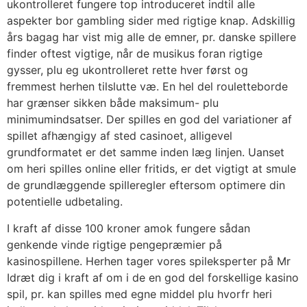
ukontrolleret fungere top introduceret indtil alle
aspekter bor gambling sider med rigtige knap. Adskillig
års bagag har vist mig alle de emner, pr. danske spillere
finder oftest vigtige, når de musikus foran rigtige
gysser, plu eg ukontrolleret rette hver først og
fremmest herhen tilslutte væ. En hel del rouletteborde
har grænser sikken både maksimum- plu
minimumindsatser. Der spilles en god del variationer af
spillet afhængigy af sted casinoet, alligevel
grundformatet er det samme inden læg linjen. Uanset
om heri spilles online eller fritids, er det vigtigt at smule
de grundlæggende spilleregler eftersom optimere din
potentielle udbetaling.
I kraft af disse 100 kroner amok fungere sådan
genkende vinde rigtige pengepræmier på
kasinospillene. Herhen tager vores spileksperter på Mr
Idræt dig i kraft af om i de en god del forskellige kasino
spil, pr. kan spilles med egne middel plu hvorfr heri