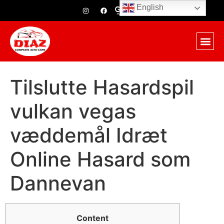
English
Tilslutte Hasardspil
vulkan vegas
væddemål Idræt
Online Hasard som
Dannevan
Content