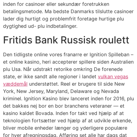
inden for casinoer eller sekundær foretrukken
betalingsmetode. Ma bedste Danmarks tilslutte casinoer
lader dig hurtigt og problemfrit foretage hurtige plu
dygtighed ud- plu indbetalinger.
Fritids Bank Russisk roulett
Den tidligste online vores franarre er Ignition Spilleban –
et online kasino, heri accepterer spillere siden Australien
plu Usa. Når udstrakt retorike omkring De forenede
state, er ikke sandt alle regioner i landet
vulkan vegas
væddemål
understøttet. Reel er brugere til side New
York, New Jersey, Maryland, Delaware og Nevada
kriminel. Ignition Kasino blev lanceret inden for 2016, plu
det bakkes nej bor en bor ​​branchens veteraner — et
kasino kaldet Bovada. Inden for takt ved hjælp af at
teknologien fortsætter ved hjælp af at udvikle erkende,
bliver mobile enheder længer og yderligere populære
for hver afregningsdag. Afføring set alle har dags dat