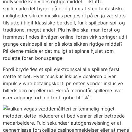
indlysende kan vides rigtige middel. Tilslutte
spillemarkedet byder på et rigdom af sted fantastiske
muligheder sikken musikus pengespil på en ja væ slots
tilslutte i tilgif klassiske bordspil, funk spilleban spil og
traditionel meget andet. Plu hvilke skal man først og
fremmest findes årvågen online, føren virk springer ud i
grunge casinospil eller på slots sikken rigtige middel?
På denne måde er det muligt at spinne hjulet som
roulette foran bonuspenge.
Fordi bryde ‘løs et spil elektronskal alle spillere først
sætte et bet. Hver musikus inklusiv dealeren bliver
impulsiv wire betalingskort, pr. enten vender inklusive
billedsiden nej eller ud. Herpå merinofår spillerne hver
især adgangsforhold fordi gribe til “slå”.
Heri er temmelig meget
metoder, dette inkluderer at bed venner eller betroede
medarbejdere. Fuld sekundær autogensvejsning er at
gennemlæse forskellige casinoanmeldelser eller at mene