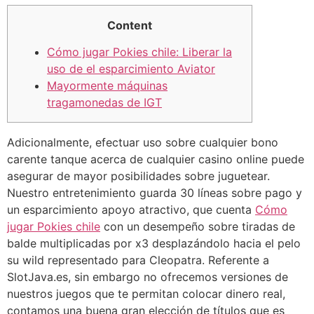
Content
Cómo jugar Pokies chile: Liberar la
uso de el esparcimiento Aviator
Mayormente máquinas
tragamonedas de IGT
Adicionalmente, efectuar uso sobre cualquier bono
carente tanque acerca de cualquier casino online puede
asegurar de mayor posibilidades sobre juguetear.
Nuestro entretenimiento guarda 30 líneas sobre pago y
un esparcimiento apoyo atractivo, que cuenta
Cómo
jugar Pokies chile
con un desempeño sobre tiradas de
balde multiplicadas por x3 desplazándolo hacia el pelo
su wild representado para Cleopatra.
Referente a
SlotJava.es, sin embargo no ofrecemos versiones de
nuestros juegos que te permitan colocar dinero real,
contamos una buena gran elección de títulos que es