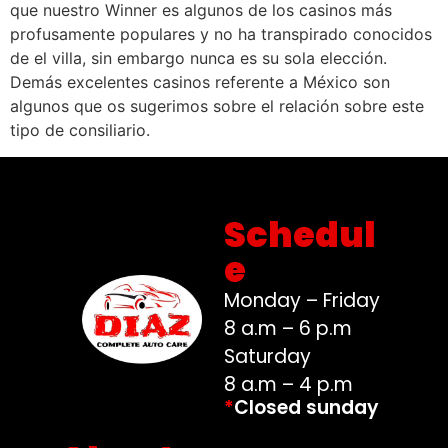
que nuestro Winner es algunos de los casinos más
profusamente populares y no ha transpirado conocidos
de el villa, sin embargo nunca es su sola elección.
Demás excelentes casinos referente a México son
algunos que os sugerimos sobre el relación sobre este
tipo de consiliario.
Schedul
e
Monday – Friday
8 a.m – 6 p.m
Saturday
8 a.m – 4 p.m
*
Closed sunday