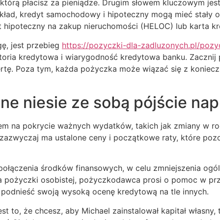
którą płacisz za pieniądze. Drugim słowem kluczowym jest 
ykład, kredyt samochodowy i hipoteczny mogą mieć stały o
yt hipoteczny na zakup nieruchomości (HELOC) lub karta k
gę, jest przebieg
https://pozyczki-dla-zadluzonych.pl/pozy
storia kredytowa i wiarygodność kredytowa banku. Zaczni
fertę. Poza tym, każda pożyczka może wiązać się z koniecz
ne niesie ze sobą pójście na
m na pokrycie ważnych wydatków, takich jak zmiany w rodz
 zazwyczaj ma ustalone ceny i początkowe raty, które poz
ołączenia środków finansowych, w celu zmniejszenia ogól
cia pożyczki osobistej, pożyczkodawca prosi o pomoc w pr
podnieść swoją wysoką ocenę kredytową na tle innych.
 to, że chcesz, aby Michael zainstalował kapitał własny,