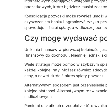
internetowych oferujących wstępnie przygotow
początkowych, które będziesz musiał zaakcep
Konsolidacja pożyczki może również umożliwić
czyszczeniem banku i ograniczyć ryzyko prz
spowoduje niższej spłaty, a w dłuższej persp
Czy mogę wydawać po
Unikanie finansów w pierwszej kolejności jes
(finansowy do dochodu). Niemniej jednak, sk
Wiele strategii może pomóc w szybszym spła
każdej kolejnej raty. Możesz również zdecyd
ceny, a nawet skrócić okres spłaty pożyczki.
Alternatywnym sposobem jest przeniesienie p
kolejne płatności. Alternatywnym rozwiązan
nadliczbowych.
Pamiętaj o skutkach przedpłaty, które wynika