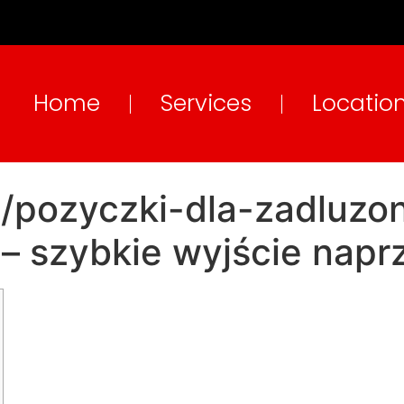
Home
Services
Locatio
//pozyczki-dla-zadluzo
 – szybkie wyjście nap