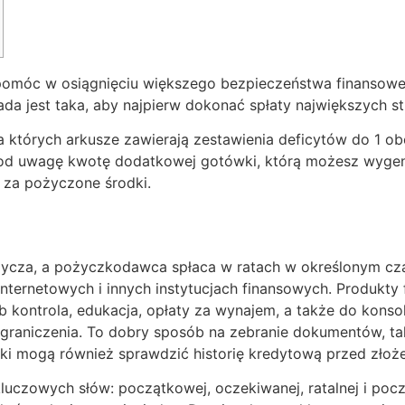
móc w osiągnięciu większego bezpieczeństwa finansowego
a jest taka, aby najpierw dokonać spłaty największych st
a których arkusze zawierają zestawienia deficytów do 1 ob
od uwagę kwotę dodatkowej gotówki, którą możesz wygen
 za pożyczone środki.
życza, a pożyczkodawca spłaca w ratach w określonym cza
internetowych i innych instytucjach finansowych. Produkt
b kontrola, edukacja, opłaty za wynajem, a także do konso
 ograniczenia. To dobry sposób na zebranie dokumentów, t
ki mogą również sprawdzić historię kredytową przed złoż
kluczowych słów: początkowej, oczekiwanej, ratalnej i p