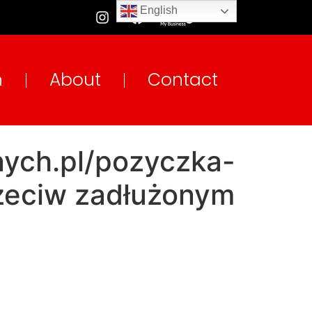
English
n
About
Contact
nych.pl/pozyczka-
rzeciw zadłużonym