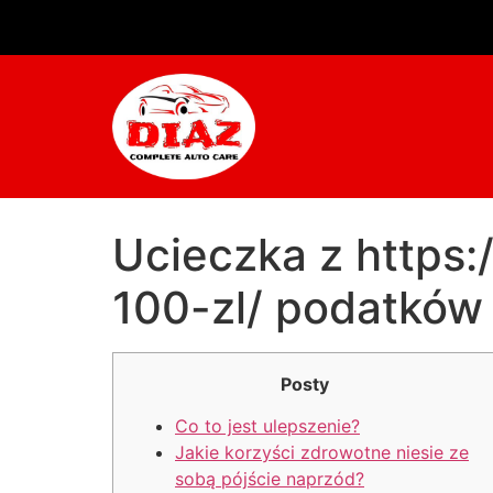
Ucieczka z https:
100-zl/ podatków
Posty
Co to jest ulepszenie?
Jakie korzyści zdrowotne niesie ze
sobą pójście naprzód?