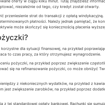
ane oferty w ciągu kilku minut. Tutaj znajdziesz informac
tować, niezależnie od tego, czy kredyt został otwarty.
 przeniesienie strat do transakcji z opłatą windykacyjną.
eterminowanych płatności. Należy jednak pamiętać, że kon
ektywie może skończyć się koniecznością płacenia wyższej 
życzki?
t korzystne dla sytuacji finansowej, na przykład poprawia
raca to czas pracy, za który otrzymujesz wynagrodzenie.
ceniu pożyczki, na przykład poprzez zwiększenie częstot
ować się na refinansowanie pożyczki, co może obniżyć Two
ieniędzy z niekoniecznych wydatków, na przykład z kawiar
iem jest zwiększenie zarobków, na przykład poprzez dodat
ją z tej standardowej opłaty bankowej. Rachunki się sumują