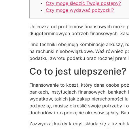
Czy mogę śledzić Twoje postępy?
Czy mogę wydawać pożyczki?
Ucieczka od problemów finansowych może po
długoterminowych potrzeb finansowych. Zasad
Inne techniki obejmują kombinację arkuszy, n
na rachunki nieobowiązkowe.
Weź również p
podatku, zwrotu podatku oraz rocznej premii
Co to jest ulepszenie?
Finansowanie to koszt, który dana osoba po
bankach, instytucjach finansowych, bankach 
wydatków, takich jak zakup nieruchomości lu
pożyczkę, musisz określić swoje potrzeby i
dochodów i rozpoczęcie okresów spłaty. Ban
Zazwyczaj każdy kredyt składa się z trzech 