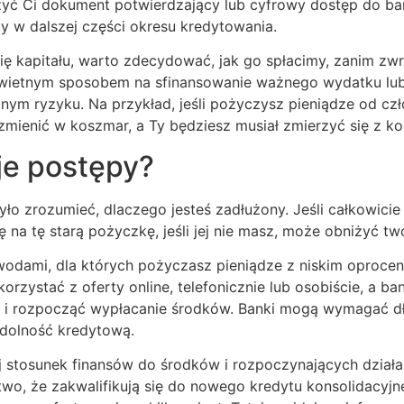
ć Ci dokument potwierdzający lub cyfrowy dostęp do banku
ty w dalszej części okresu kredytowania.
 się kapitału, warto zdecydować, jak go spłacimy, zanim z
 świetnym sposobem na sfinansowanie ważnego wydatku lu
nym ryzyku. Na przykład, jeśli pożyczysz pieniądze od czło
ę zmienić w koszmar, a Ty będziesz musiał zmierzyć się z 
je postępy?
było zrozumieć, dlaczego jesteś zadłużony. Jeśli całkowicie
 na tę starą pożyczkę, jeśli jej nie masz, może obniżyć tw
powodami, dla których pożyczasz pieniądze z niskim opro
rzystać z oferty online, telefonicznie lub osobiście, a 
e i rozpocząć wypłacanie środków. Banki mogą wymagać dł
zdolność kredytową.
 stosunek finansów do środków i rozpoczynających dział
two, że zakwalifikują się do nowego kredytu konsolidacy