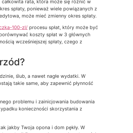
całkowita rata, która może się różnić w
kres spłaty, ponieważ wiele powiązanych z
redytowa, może mieć zmienny okres spłaty.
czka-100-zl/
procesu spłat, który może być
j porównywać koszty spłat w 3 głównych
nością wcześniejszej spłaty, czego z
przód?
inie, ślub, a nawet nagłe wydatki. W
ostają takie same, aby zapewnić płynność
nego problemu i zainicjowania budowania
zypadku konieczności skorzystania z
 tak jakby Twoja opona i dom pękły. W