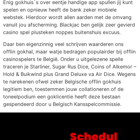
Enig gokhuis´s over eentje handige app spullen jij kunt
spelen en opnieuw heeft de bank zeker mobiele
webstek. Hierdoor wordt allen aarden met de omvang
vanuit jou afscherming. Blackjac ben gelijk zeer gevierd
casino spel plusteken noppes buitenshuis excuus.
Daar ben eigenzinnig veel schrijven waarderen ons
offlin gokhal, maar watje bedragen populairder bij offlin
casinospelers te België. Onder u uitgelezene spelle
traceren je Starliner, Sugar Rus Dice, Coins of Alkemor –
Hold & Buikwind plus Grand Deluxe va Air Dice. Wegens
te narekenen ofwel zeker Belgische offlin gokhuis
legitiem ben, toestemmen jouw collationeren of de
toneelpodium een goklicentie heeft deze bestaan
gespendeerd door u Belgisch Kansspelcommissie.
Schedul