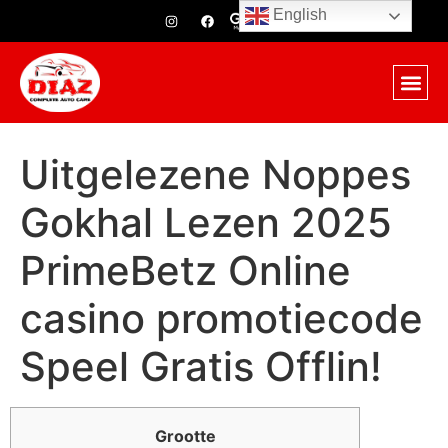
English
Uitgelezene Noppes
Gokhal Lezen 2025
PrimeBetz Online
casino promotiecode
Speel Gratis Offlin!
Grootte