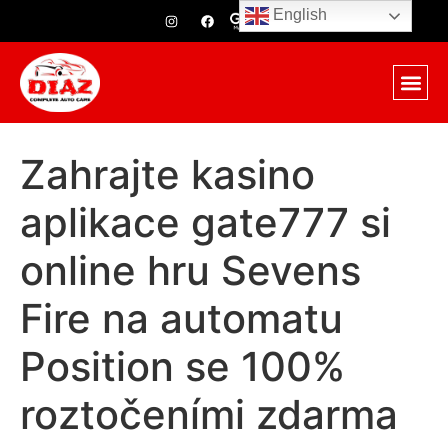
English
Zahrajte kasino
aplikace gate777 si
online hru Sevens
Fire na automatu
Position se 100%
roztočeními zdarma