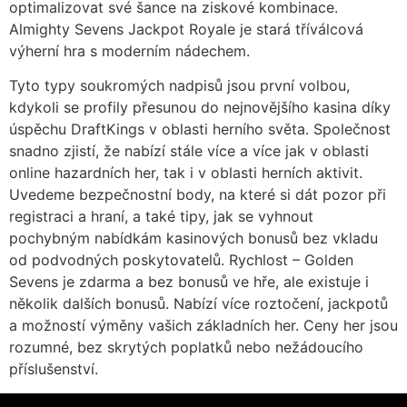
optimalizovat své šance na ziskové kombinace.
Almighty Sevens Jackpot Royale je stará tříválcová
výherní hra s moderním nádechem.
Tyto typy soukromých nadpisů jsou první volbou,
kdykoli se profily přesunou do nejnovějšího kasina díky
úspěchu DraftKings v oblasti herního světa. Společnost
snadno zjistí, že nabízí stále více a více jak v oblasti
online hazardních her, tak i v oblasti herních aktivit.
Uvedeme bezpečnostní body, na které si dát pozor při
registraci a hraní, a také tipy, jak se vyhnout
pochybným nabídkám kasinových bonusů bez vkladu
od podvodných poskytovatelů. Rychlost – Golden
Sevens je zdarma a bez bonusů ve hře, ale existuje i
několik dalších bonusů. Nabízí více roztočení, jackpotů
a možností výměny vašich základních her. Ceny her jsou
rozumné, bez skrytých poplatků nebo nežádoucího
příslušenství.