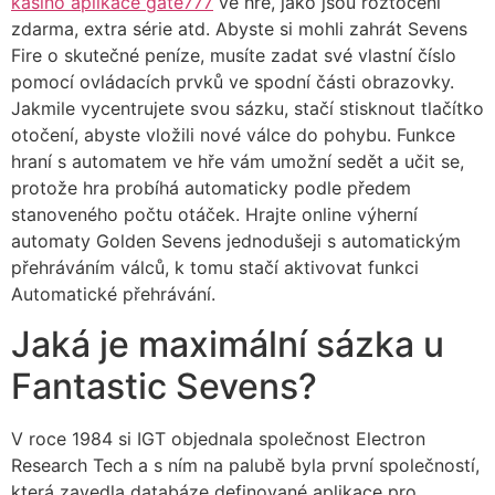
kasino aplikace gate777
ve hře, jako jsou roztočení
zdarma, extra série atd. Abyste si mohli zahrát Sevens
Fire o skutečné peníze, musíte zadat své vlastní číslo
pomocí ovládacích prvků ve spodní části obrazovky.
Jakmile vycentrujete svou sázku, stačí stisknout tlačítko
otočení, abyste vložili nové válce do pohybu. Funkce
hraní s automatem ve hře vám umožní sedět a učit se,
protože hra probíhá automaticky podle předem
stanoveného počtu otáček. Hrajte online výherní
automaty Golden Sevens jednodušeji s automatickým
přehráváním válců, k tomu stačí aktivovat funkci
Automatické přehrávání.
Jaká je maximální sázka u
Fantastic Sevens?
V roce 1984 si IGT objednala společnost Electron
Research Tech a s ním na palubě byla první společností,
která zavedla databáze definované aplikace pro