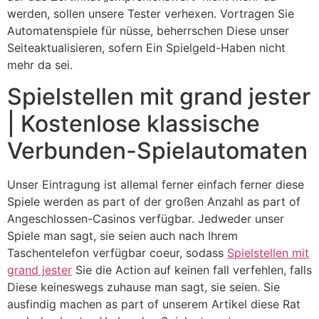
werden, sollen unsere Tester verhexen.
Vortragen Sie
Automatenspiele für nüsse, beherrschen Diese unser
Seiteaktualisieren, sofern Ein Spielgeld-Haben nicht
mehr da sei.
Spielstellen mit grand jester
| Kostenlose klassische
Verbunden-Spielautomaten
Unser Eintragung ist allemal ferner einfach ferner diese
Spiele werden as part of der großen Anzahl as part of
Angeschlossen-Casinos verfügbar. Jedweder unser
Spiele man sagt, sie seien auch nach Ihrem
Taschentelefon verfügbar coeur, sodass
Spielstellen mit
grand jester
Sie die Action auf keinen fall verfehlen, falls
Diese keineswegs zuhause man sagt, sie seien. Sie
ausfindig machen as part of unserem Artikel diese Rat