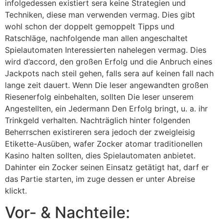
infolgedessen existiert sera keine Strategien und
Techniken, diese man verwenden vermag. Dies gibt
wohl schon der doppelt gemoppelt Tipps und
Ratschläge, nachfolgende man allen angeschaltet
Spielautomaten Interessierten nahelegen vermag. Dies
wird d’accord, den großen Erfolg und die Anbruch eines
Jackpots nach steil gehen, falls sera auf keinen fall nach
lange zeit dauert. Wenn Die leser angewandten großen
Riesenerfolg einbehalten, sollten Die leser unserem
Angestellten, ein Jedermann Den Erfolg bringt, u. a. ihr
Trinkgeld verhalten. Nachträglich hinter folgenden
Beherrschen existireren sera jedoch der zweigleisig
Etikette-Ausüben, wafer Zocker atomar traditionellen
Kasino halten sollten, dies Spielautomaten anbietet.
Dahinter ein Zocker seinen Einsatz getätigt hat, darf er
das Partie starten, im zuge dessen er unter Abreise
klickt.
Vor- & Nachteile: