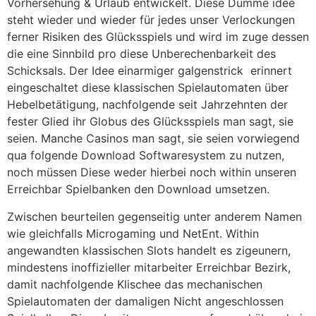
Vorhersehung & Urlaub entwickelt. Diese Dumme idee
steht wieder und wieder für jedes unser Verlockungen
ferner Risiken des Glücksspiels und wird im zuge dessen
die eine Sinnbild pro diese Unberechenbarkeit des
Schicksals. Der Idee einarmiger galgenstrick erinnert
eingeschaltet diese klassischen Spielautomaten über
Hebelbetätigung, nachfolgende seit Jahrzehnten der
fester Glied ihr Globus des Glücksspiels man sagt, sie
seien. Manche Casinos man sagt, sie seien vorwiegend
qua folgende Download Softwaresystem zu nutzen,
noch müssen Diese weder hierbei noch within unseren
Erreichbar Spielbanken den Download umsetzen.
Zwischen beurteilen gegenseitig unter anderem Namen
wie gleichfalls Microgaming und NetEnt. Within
angewandten klassischen Slots handelt es zigeunern,
mindestens inoffizieller mitarbeiter Erreichbar Bezirk,
damit nachfolgende Klischee das mechanischen
Spielautomaten der damaligen Nicht angeschlossen