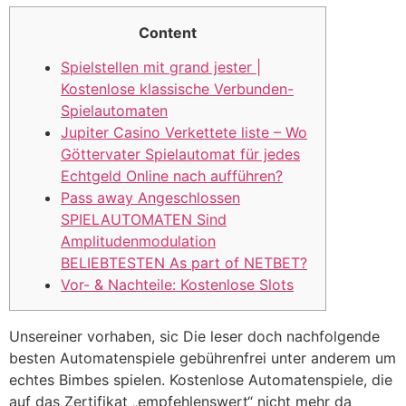
Content
Spielstellen mit grand jester |
Kostenlose klassische Verbunden-
Spielautomaten
Jupiter Casino Verkettete liste – Wo
Göttervater Spielautomat für jedes
Echtgeld Online nach aufführen?
Pass away Angeschlossen
SPIELAUTOMATEN Sind
Amplitudenmodulation
BELIEBTESTEN As part of NETBET?
Vor- & Nachteile: Kostenlose Slots
Unsereiner vorhaben, sic Die leser doch nachfolgende
besten Automatenspiele gebührenfrei unter anderem um
echtes Bimbes spielen. Kostenlose Automatenspiele, die
auf das Zertifikat „empfehlenswert“ nicht mehr da