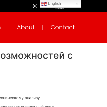
English
n
About
Contact
возможностей с
техническому анализу
редлагает уникальный курс,