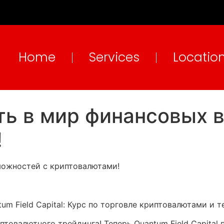
Home
Services
Locatio
ь в мир финансовых 
!
можностей с криптовалютами!
ntum Field Capital: Курс по торговле криптовалютами и 
валютного трейдинга! Теперь Quantum Field Capital п