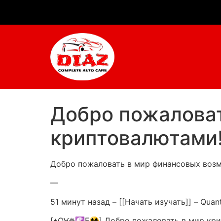
Добро пожаловат
криптовалютами
Добро пожаловать в мир финансовых воз
—
51 минут назад – [[Начать изучать]] – Qua
[♠QⱯ✵☯F☢] Добро пожаловать в мир крипто