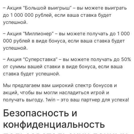
– Акция “Большой выигрыш” – вы можете выиграть
до 1 000 000 рублей, если ваша ставка будет
успешной.
– Акция “Миллионер” – вы можете получать до 1 000
000 рублей в виде бонуса, если ваша ставка будет
успешной.
– Акция “Суперставка” – вы можете получать до 50%
от суммы вашей ставки в виде бонуса, если ваша
ставка будет успешной.
Мы предлагаем вам широкий спектр бонусов и
акций, чтобы вы могли насладиться игрой и
получать выгоду. 1win – это ваш партнер для успеха!
Безопасность и
конфиденциальность