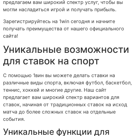
предлагаем вам широкий спектр услуг, чтобы вы
могли насладиться игрой и получать прибыль.
Зарегистрируйтесь на 1win сегодня и начните
получать преимущества от нашего официального
сайта!
Уникальные возможности
для ставок на спорт
С помощью 1вин вы можете делать ставки на
различные виды спорта, включая футбол, баскетбол,
теннис, хоккей и многие другие. Наш сайт
предлагает вам широкий спектр вариантов для
ставок, начиная от традиционных ставок на исход
матча до более сложных ставок на отдельные
события.
Уникальные функции для