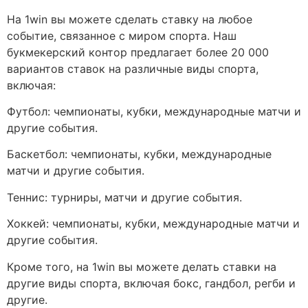
На 1win вы можете сделать ставку на любое
событие, связанное с миром спорта. Наш
букмекерский контор предлагает более 20 000
вариантов ставок на различные виды спорта,
включая:
Футбол: чемпионаты, кубки, международные матчи и
другие события.
Баскетбол: чемпионаты, кубки, международные
матчи и другие события.
Теннис: турниры, матчи и другие события.
Хоккей: чемпионаты, кубки, международные матчи и
другие события.
Кроме того, на 1win вы можете делать ставки на
другие виды спорта, включая бокс, гандбол, регби и
другие.