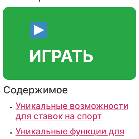
ИГРАТЬ
Содержимое
Уникальные возможности
для ставок на спорт
Уникальные функции для