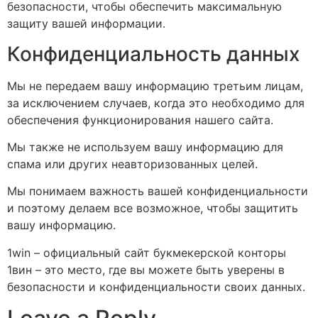
безопасности, чтобы обеспечить максимальную
защиту вашей информации.
Конфиденциальность данных
Мы не передаем вашу информацию третьим лицам,
за исключением случаев, когда это необходимо для
обеспечения функционирования нашего сайта.
Мы также не используем вашу информацию для
спама или других неавторизованных целей.
Мы понимаем важность вашей конфиденциальности
и поэтому делаем все возможное, чтобы защитить
вашу информацию.
1win – официальный сайт букмекерской конторы
1вин – это место, где вы можете быть уверены в
безопасности и конфиденциальности своих данных.