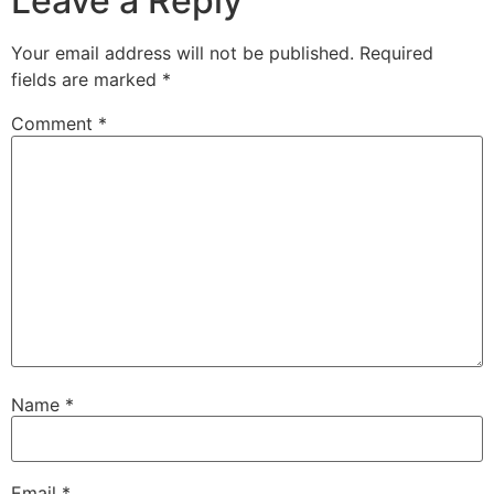
Leave a Reply
Your email address will not be published.
Required
fields are marked
*
Comment
*
Name
*
Email
*