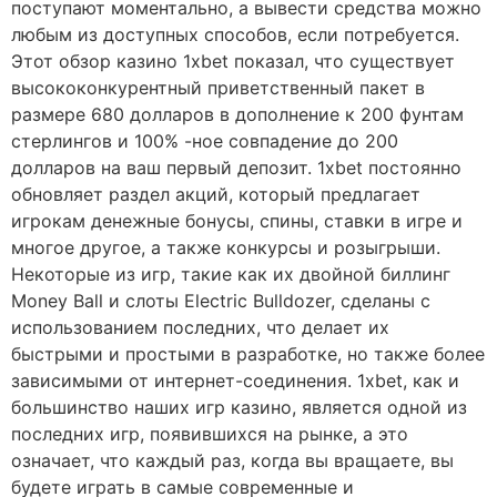
поступают моментально, а вывести средства можно
любым из доступных способов, если потребуется.
Этот обзор казино 1xbet показал, что существует
высококонкурентный приветственный пакет в
размере 680 долларов в дополнение к 200 фунтам
стерлингов и 100% -ное совпадение до 200
долларов на ваш первый депозит. 1xbet постоянно
обновляет раздел акций, который предлагает
игрокам денежные бонусы, спины, ставки в игре и
многое другое, а также конкурсы и розыгрыши.
Некоторые из игр, такие как их двойной биллинг
Money Ball и слоты Electric Bulldozer, сделаны с
использованием последних, что делает их
быстрыми и простыми в разработке, но также более
зависимыми от интернет-соединения. 1xbet, как и
большинство наших игр казино, является одной из
последних игр, появившихся на рынке, а это
означает, что каждый раз, когда вы вращаете, вы
будете играть в самые современные и