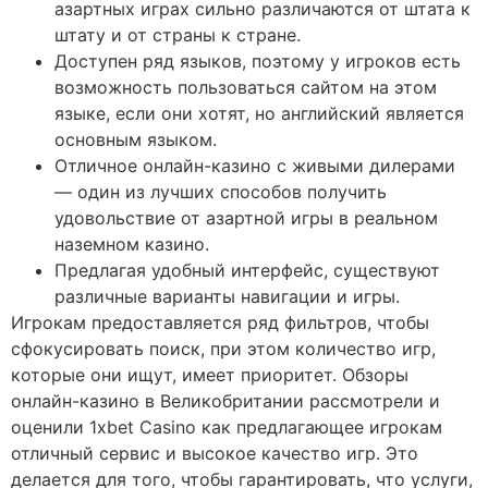
азартных играх сильно различаются от штата к
штату и от страны к стране.
Доступен ряд языков, поэтому у игроков есть
возможность пользоваться сайтом на этом
языке, если они хотят, но английский является
основным языком.
Отличное онлайн-казино с живыми дилерами
— один из лучших способов получить
удовольствие от азартной игры в реальном
наземном казино.
Предлагая удобный интерфейс, существуют
различные варианты навигации и игры.
Игрокам предоставляется ряд фильтров, чтобы
сфокусировать поиск, при этом количество игр,
которые они ищут, имеет приоритет. Обзоры
онлайн-казино в Великобритании рассмотрели и
оценили 1xbet Casino как предлагающее игрокам
отличный сервис и высокое качество игр. Это
делается для того, чтобы гарантировать, что услуги,