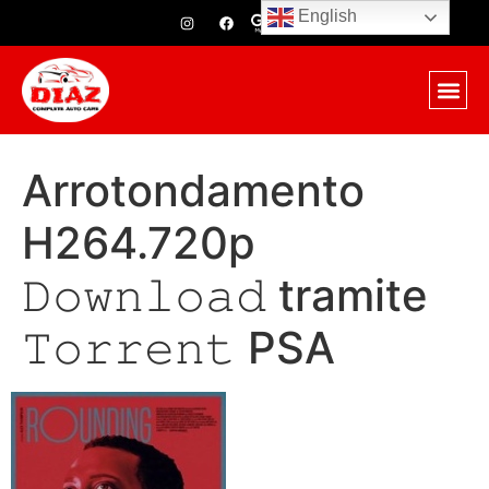
English
Arrotondamento
H264.720p
𝙳𝚘𝚠𝚗𝚕𝚘𝚊𝚍 tramite
𝚃𝚘𝚛𝚛𝚎𝚗𝚝 PSA