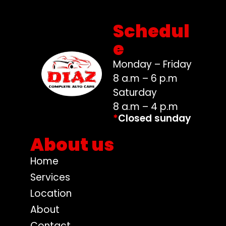
Schedul
e
Monday – Friday
8 a.m – 6 p.m
Saturday
8 a.m – 4 p.m
*
Closed sunday
About us
Home
Services
Location
About
Contact