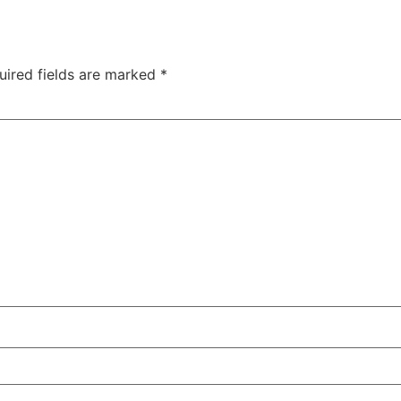
uired fields are marked
*