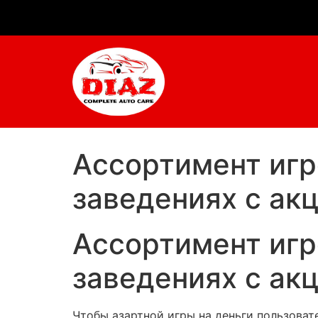
Ассортимент игр
заведениях с ак
Ассортимент игр
заведениях с ак
Чтобы азартной игры на деньги пользова