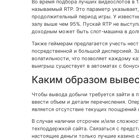
Во время подбора лучших видеослотов в 1
называемый RTP. Это параметр указывает,
продолжительный период игры. У известны
залу выше чем 95%. Пускай RTP не выступ
доходным может быть слот-машина в долг
Также геймерам предлагается учесть нест
посредственной и большой дисперсией. З
волатильности, что позволяет каждому ка
выигрыш существует в автоматах с бонусным
Каким образом вывес
Чтобы вывода добычи требуется зайти в п
ввести объем и детали перечисления. Опе
является отсутствие текущих поощрений 
В случае наличии отсрочек и/или сложнос
техподдержкой сайта. Связаться с предст
настоящие деньги только лучшие казино с