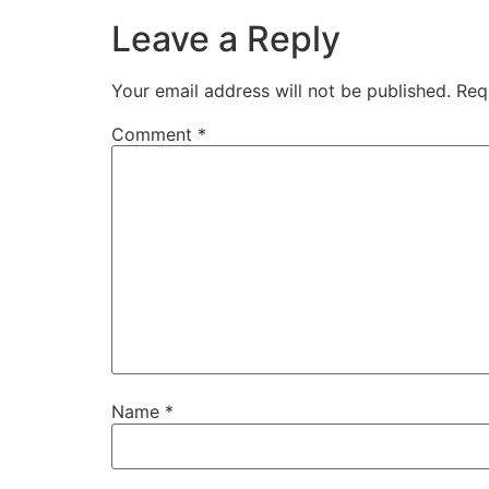
Leave a Reply
Your email address will not be published.
Req
Comment
*
Name
*