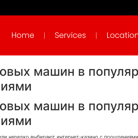
Home
Services
Locatio
овых машин в популя
циями
овых машин в популя
циями
тели нередко выбирают интернет-казино с поощрениями