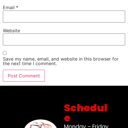
Email
*
Website
Save my name, email, and website in this browser for
the next time I comment.
Schedul
e
Monday – Friday