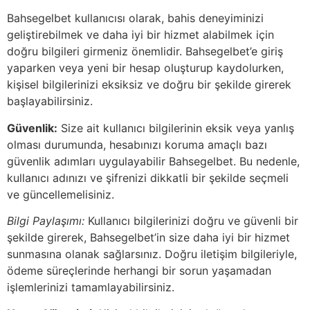
Bahsegelbet kullanıcısı olarak, bahis deneyiminizi
geliştirebilmek ve daha iyi bir hizmet alabilmek için
doğru bilgileri girmeniz önemlidir. Bahsegelbet’e giriş
yaparken veya yeni bir hesap oluşturup kaydolurken,
kişisel bilgilerinizi eksiksiz ve doğru bir şekilde girerek
başlayabilirsiniz.
Güvenlik:
Size ait kullanıcı bilgilerinin eksik veya yanlış
olması durumunda, hesabınızı koruma amaçlı bazı
güvenlik adımları uygulayabilir Bahsegelbet. Bu nedenle,
kullanıcı adınızı ve şifrenizi dikkatli bir şekilde seçmeli
ve güncellemelisiniz.
Bilgi Paylaşımı:
Kullanıcı bilgilerinizi doğru ve güvenli bir
şekilde girerek, Bahsegelbet’in size daha iyi bir hizmet
sunmasına olanak sağlarsınız. Doğru iletişim bilgileriyle,
ödeme süreçlerinde herhangi bir sorun yaşamadan
işlemlerinizi tamamlayabilirsiniz.