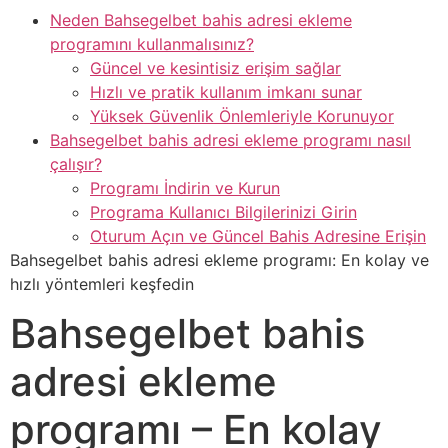
Neden Bahsegelbet bahis adresi ekleme
programını kullanmalısınız?
Güncel ve kesintisiz erişim sağlar
Hızlı ve pratik kullanım imkanı sunar
Yüksek Güvenlik Önlemleriyle Korunuyor
Bahsegelbet bahis adresi ekleme programı nasıl
çalışır?
Programı İndirin ve Kurun
Programa Kullanıcı Bilgilerinizi Girin
Oturum Açın ve Güncel Bahis Adresine Erişin
Bahsegelbet bahis adresi ekleme programı: En kolay ve
hızlı yöntemleri keşfedin
Bahsegelbet bahis
adresi ekleme
programı – En kolay