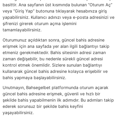
basittir. Ana sayfanın üst kısmında bulunan “Oturum Aç”
veya “Giriş Yap” butonuna tıklayarak hesabınıza giriş
yapabilirsiniz. Kullanıcı adınızı veya e-posta adresinizi ve
şifrenizi girerek oturum açma işlemini
tamamlayabilirsiniz.
Oturumunuz açıldıktan sonra, güncel bahis adresine
erişmek için ana sayfada yer alan ilgili bağlantıyı takip
etmeniz gerekmektedir. Bahis sitesinin adresi zaman
zaman değişebilir, bu nedenle sürekli güncel adresi
kontrol etmek önemlidir. Sizlere sunulan bağlantıyı
kullanarak güncel bahis adresine kolayca erişebilir ve
bahis yapmaya başlayabilirsiniz.
Unutmayın, Bahsegelbet platformunda oturum açarak
güncel bahis adresine erişmek, güvenli ve hızlı bir
şekilde bahis yapabilmenin ilk adımıdır. Bu adımları takip
ederek sorunsuz bir şekilde bahis keyfini
yaşayabilirsiniz.