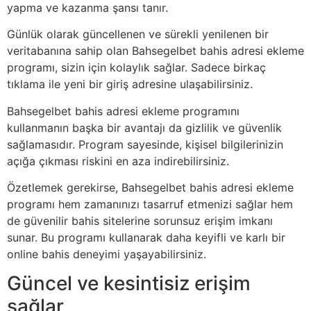
yapma ve kazanma şansı tanır.
Günlük olarak güncellenen ve sürekli yenilenen bir
veritabanına sahip olan Bahsegelbet bahis adresi ekleme
programı, sizin için kolaylık sağlar. Sadece birkaç
tıklama ile yeni bir giriş adresine ulaşabilirsiniz.
Bahsegelbet bahis adresi ekleme programını
kullanmanın başka bir avantajı da gizlilik ve güvenlik
sağlamasıdır. Program sayesinde, kişisel bilgilerinizin
açığa çıkması riskini en aza indirebilirsiniz.
Özetlemek gerekirse, Bahsegelbet bahis adresi ekleme
programı hem zamanınızı tasarruf etmenizi sağlar hem
de güvenilir bahis sitelerine sorunsuz erişim imkanı
sunar. Bu programı kullanarak daha keyifli ve karlı bir
online bahis deneyimi yaşayabilirsiniz.
Güncel ve kesintisiz erişim
sağlar