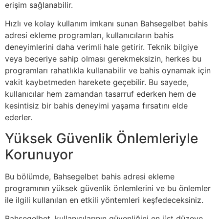
erişim sağlanabilir.
Hızlı ve kolay kullanım imkanı sunan Bahsegelbet bahis
adresi ekleme programları, kullanıcıların bahis
deneyimlerini daha verimli hale getirir. Teknik bilgiye
veya beceriye sahip olması gerekmeksizin, herkes bu
programları rahatlıkla kullanabilir ve bahis oynamak için
vakit kaybetmeden harekete geçebilir. Bu sayede,
kullanıcılar hem zamandan tasarruf ederken hem de
kesintisiz bir bahis deneyimi yaşama fırsatını elde
ederler.
Yüksek Güvenlik Önlemleriyle
Korunuyor
Bu bölümde, Bahsegelbet bahis adresi ekleme
programının yüksek güvenlik önlemlerini ve bu önlemler
ile ilgili kullanılan en etkili yöntemleri keşfedeceksiniz.
Bahsegelbet, kullanıcılarının güvenliğini en üst düzeye