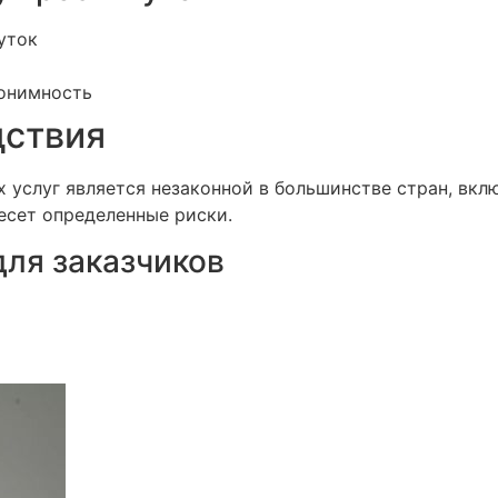
уток
онимность
дствия
х услуг является незаконной в большинстве стран, вк
несет определенные риски.
ля заказчиков