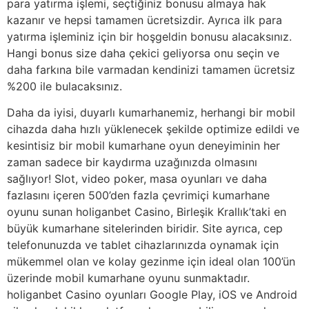
para yatırma işlemi, seçtiğiniz bonusu almaya hak
kazanır ve hepsi tamamen ücretsizdir. Ayrıca ilk para
yatırma işleminiz için bir hoşgeldin bonusu alacaksınız.
Hangi bonus size daha çekici geliyorsa onu seçin ve
daha farkına bile varmadan kendinizi tamamen ücretsiz
%200 ile bulacaksınız.
Daha da iyisi, duyarlı kumarhanemiz, herhangi bir mobil
cihazda daha hızlı yüklenecek şekilde optimize edildi ve
kesintisiz bir mobil kumarhane oyun deneyiminin her
zaman sadece bir kaydırma uzağınızda olmasını
sağlıyor! Slot, video poker, masa oyunları ve daha
fazlasını içeren 500’den fazla çevrimiçi kumarhane
oyunu sunan holiganbet Casino, Birleşik Krallık’taki en
büyük kumarhane sitelerinden biridir. Site ayrıca, cep
telefonunuzda ve tablet cihazlarınızda oynamak için
mükemmel olan ve kolay gezinme için ideal olan 100’ün
üzerinde mobil kumarhane oyunu sunmaktadır.
holiganbet Casino oyunları Google Play, iOS ve Android