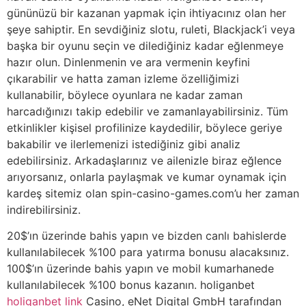
gününüzü bir kazanan yapmak için ihtiyacınız olan her
şeye sahiptir. En sevdiğiniz slotu, ruleti, Blackjack’i veya
başka bir oyunu seçin ve dilediğiniz kadar eğlenmeye
hazır olun. Dinlenmenin ve ara vermenin keyfini
çıkarabilir ve hatta zaman izleme özelliğimizi
kullanabilir, böylece oyunlara ne kadar zaman
harcadığınızı takip edebilir ve zamanlayabilirsiniz. Tüm
etkinlikler kişisel profilinize kaydedilir, böylece geriye
bakabilir ve ilerlemenizi istediğiniz gibi analiz
edebilirsiniz. Arkadaşlarınız ve ailenizle biraz eğlence
arıyorsanız, onlarla paylaşmak ve kumar oynamak için
kardeş sitemiz olan spin-casino-games.com’u her zaman
indirebilirsiniz.
20$’ın üzerinde bahis yapın ve bizden canlı bahislerde
kullanılabilecek %100 para yatırma bonusu alacaksınız.
100$’ın üzerinde bahis yapın ve mobil kumarhanede
kullanılabilecek %100 bonus kazanın. holiganbet
holiganbet link
Casino, eNet Digital GmbH tarafından