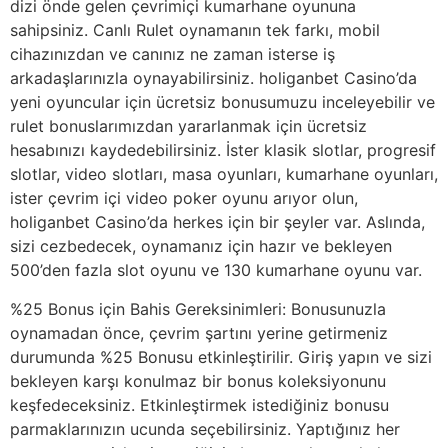
dizi önde gelen çevrimiçi kumarhane oyununa
sahipsiniz. Canlı Rulet oynamanın tek farkı, mobil
cihazınızdan ve canınız ne zaman isterse iş
arkadaşlarınızla oynayabilirsiniz. holiganbet Casino’da
yeni oyuncular için ücretsiz bonusumuzu inceleyebilir ve
rulet bonuslarımızdan yararlanmak için ücretsiz
hesabınızı kaydedebilirsiniz. İster klasik slotlar, progresif
slotlar, video slotları, masa oyunları, kumarhane oyunları,
ister çevrim içi video poker oyunu arıyor olun,
holiganbet Casino’da herkes için bir şeyler var. Aslında,
sizi cezbedecek, oynamanız için hazır ve bekleyen
500’den fazla slot oyunu ve 130 kumarhane oyunu var.
%25 Bonus için Bahis Gereksinimleri: Bonusunuzla
oynamadan önce, çevrim şartını yerine getirmeniz
durumunda %25 Bonusu etkinleştirilir. Giriş yapın ve sizi
bekleyen karşı konulmaz bir bonus koleksiyonunu
keşfedeceksiniz. Etkinleştirmek istediğiniz bonusu
parmaklarınızın ucunda seçebilirsiniz. Yaptığınız her