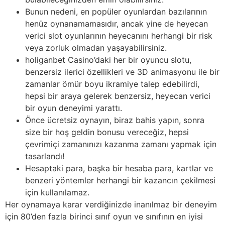
Bunun nedeni, en popüler oyunlardan bazılarının
henüz oynanamamasıdır, ancak yine de heyecan
verici slot oyunlarının heyecanını herhangi bir risk
veya zorluk olmadan yaşayabilirsiniz.
holiganbet Casino’daki her bir oyuncu slotu,
benzersiz ilerici özellikleri ve 3D animasyonu ile bir
zamanlar ömür boyu ikramiye talep edebilirdi,
hepsi bir araya gelerek benzersiz, heyecan verici
bir oyun deneyimi yarattı.
Önce ücretsiz oynayın, biraz bahis yapın, sonra
size bir hoş geldin bonusu vereceğiz, hepsi
çevrimiçi zamanınızı kazanma zamanı yapmak için
tasarlandı!
Hesaptaki para, başka bir hesaba para, kartlar ve
benzeri yöntemler herhangi bir kazancın çekilmesi
için kullanılamaz.
Her oynamaya karar verdiğinizde inanılmaz bir deneyim
için 80’den fazla birinci sınıf oyun ve sınıfının en iyisi