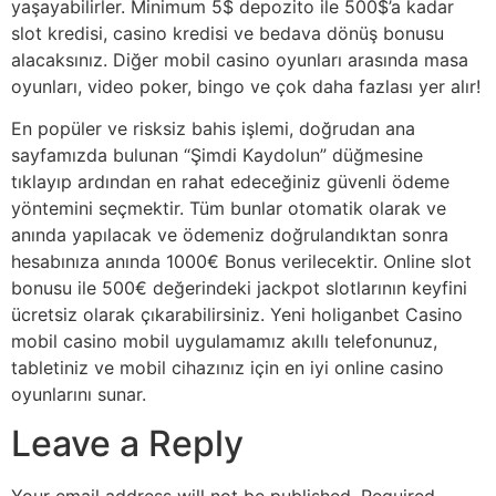
yaşayabilirler. Minimum 5$ depozito ile 500$’a kadar
slot kredisi, casino kredisi ve bedava dönüş bonusu
alacaksınız. Diğer mobil casino oyunları arasında masa
oyunları, video poker, bingo ve çok daha fazlası yer alır!
En popüler ve risksiz bahis işlemi, doğrudan ana
sayfamızda bulunan “Şimdi Kaydolun” düğmesine
tıklayıp ardından en rahat edeceğiniz güvenli ödeme
yöntemini seçmektir. Tüm bunlar otomatik olarak ve
anında yapılacak ve ödemeniz doğrulandıktan sonra
hesabınıza anında 1000€ Bonus verilecektir. Online slot
bonusu ile 500€ değerindeki jackpot slotlarının keyfini
ücretsiz olarak çıkarabilirsiniz. Yeni holiganbet Casino
mobil casino mobil uygulamamız akıllı telefonunuz,
tabletiniz ve mobil cihazınız için en iyi online casino
oyunlarını sunar.
Leave a Reply