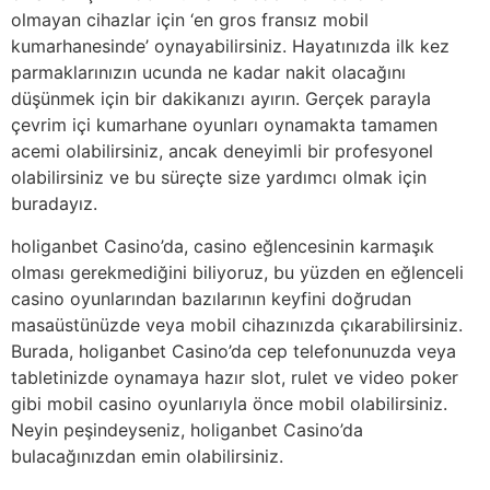
olmayan cihazlar için ‘en gros fransız mobil
kumarhanesinde’ oynayabilirsiniz. Hayatınızda ilk kez
parmaklarınızın ucunda ne kadar nakit olacağını
düşünmek için bir dakikanızı ayırın. Gerçek parayla
çevrim içi kumarhane oyunları oynamakta tamamen
acemi olabilirsiniz, ancak deneyimli bir profesyonel
olabilirsiniz ve bu süreçte size yardımcı olmak için
buradayız.
holiganbet Casino’da, casino eğlencesinin karmaşık
olması gerekmediğini biliyoruz, bu yüzden en eğlenceli
casino oyunlarından bazılarının keyfini doğrudan
masaüstünüzde veya mobil cihazınızda çıkarabilirsiniz.
Burada, holiganbet Casino’da cep telefonunuzda veya
tabletinizde oynamaya hazır slot, rulet ve video poker
gibi mobil casino oyunlarıyla önce mobil olabilirsiniz.
Neyin peşindeyseniz, holiganbet Casino’da
bulacağınızdan emin olabilirsiniz.