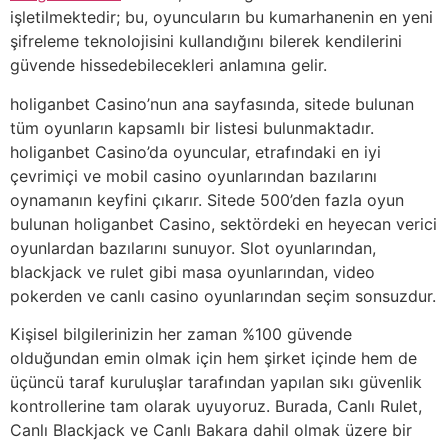
işletilmektedir; bu, oyuncuların bu kumarhanenin en yeni
şifreleme teknolojisini kullandığını bilerek kendilerini
güvende hissedebilecekleri anlamına gelir.
holiganbet Casino’nun ana sayfasında, sitede bulunan
tüm oyunların kapsamlı bir listesi bulunmaktadır.
holiganbet Casino’da oyuncular, etrafındaki en iyi
çevrimiçi ve mobil casino oyunlarından bazılarını
oynamanın keyfini çıkarır. Sitede 500’den fazla oyun
bulunan holiganbet Casino, sektördeki en heyecan verici
oyunlardan bazılarını sunuyor. Slot oyunlarından,
blackjack ve rulet gibi masa oyunlarından, video
pokerden ve canlı casino oyunlarından seçim sonsuzdur.
Kişisel bilgilerinizin her zaman %100 güvende
olduğundan emin olmak için hem şirket içinde hem de
üçüncü taraf kuruluşlar tarafından yapılan sıkı güvenlik
kontrollerine tam olarak uyuyoruz. Burada, Canlı Rulet,
Canlı Blackjack ve Canlı Bakara dahil olmak üzere bir