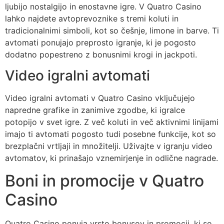
ljubijo nostalgijo in enostavne igre. V Quatro Casino
lahko najdete avtoprevoznike s tremi koluti in
tradicionalnimi simboli, kot so češnje, limone in barve. Ti
avtomati ponujajo preprosto igranje, ki je pogosto
dodatno popestreno z bonusnimi krogi in jackpoti.
Video igralni avtomati
Video igralni avtomati v Quatro Casino vključujejo
napredne grafike in zanimive zgodbe, ki igralce
potopijo v svet igre. Z več koluti in več aktivnimi linijami
imajo ti avtomati pogosto tudi posebne funkcije, kot so
brezplačni vrtljaji in množitelji. Uživajte v igranju video
avtomatov, ki prinašajo vznemirjenje in odlične nagrade.
Boni in promocije v Quatro
Casino
Quatro Casino ponuja vrsto bonusov in promocij, ki so