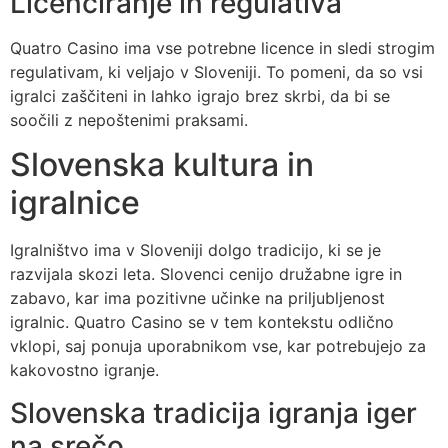
Licenciranje in regulativa
Quatro Casino ima vse potrebne licence in sledi strogim
regulativam, ki veljajo v Sloveniji. To pomeni, da so vsi
igralci zaščiteni in lahko igrajo brez skrbi, da bi se
soočili z nepoštenimi praksami.
Slovenska kultura in
igralnice
Igralništvo ima v Sloveniji dolgo tradicijo, ki se je
razvijala skozi leta. Slovenci cenijo družabne igre in
zabavo, kar ima pozitivne učinke na priljubljenost
igralnic. Quatro Casino se v tem kontekstu odlično
vklopi, saj ponuja uporabnikom vse, kar potrebujejo za
kakovostno igranje.
Slovenska tradicija igranja iger
na srečo