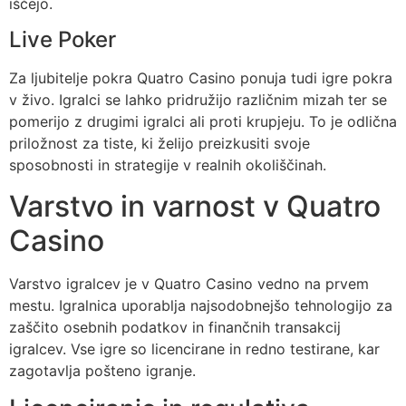
iščejo.
Live Poker
Za ljubitelje pokra Quatro Casino ponuja tudi igre pokra
v živo. Igralci se lahko pridružijo različnim mizah ter se
pomerijo z drugimi igralci ali proti krupjeju. To je odlična
priložnost za tiste, ki želijo preizkusiti svoje
sposobnosti in strategije v realnih okoliščinah.
Varstvo in varnost v Quatro
Casino
Varstvo igralcev je v Quatro Casino vedno na prvem
mestu. Igralnica uporablja najsodobnejšo tehnologijo za
zaščito osebnih podatkov in finančnih transakcij
igralcev. Vse igre so licencirane in redno testirane, kar
zagotavlja pošteno igranje.