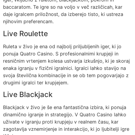
baccaratom. Te igre so na voljo v več različicah, kar
daje igralcem priložnost, da izberejo tisto, ki ustreza
njihovim preferencam.
Live Roulette
Ruleta v živo je ena od najbolj priljubljenih iger, ki jo
ponuja Quatro Casino. S profesionalnimi krupjeji in
resničnim vrtenjem kolesa ustvarja izkušnjo, ki je skoraj
enaka igranju v fizični igralnici. Igralci lahko stavijo na
svoja številčna kombinacije in se ob tem pogovarjajo z
drugimi igralci ter krupjejem.
Live Blackjack
Blackjack v živo je še ena fantastična izbira, ki ponuja
dinamično igranje in strategijo. V Quatro Casino lahko
uživate v igranju proti krupjeju v realnem času, kar
zagotavlja vznemirjenje in interakcijo, ki jo ljubitelji igre