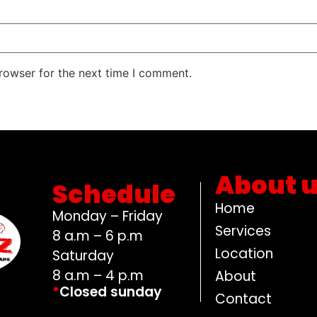
rowser for the next time I comment.
About 
Schedule
Home
Monday – Friday
Services
8 a.m – 6 p.m
Location
Saturday
8 a.m – 4 p.m
About
*
Closed sunday
Contact