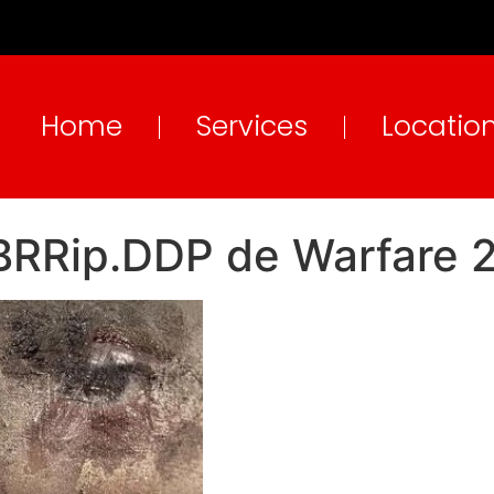
Home
Services
Locatio
BRRip.DDP de Warfare 