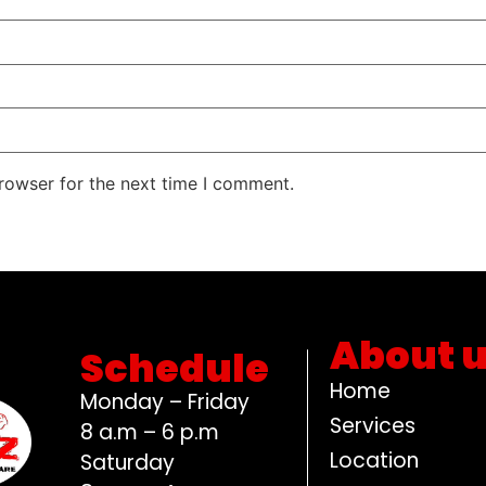
rowser for the next time I comment.
About 
Schedule
Home
Monday – Friday
Services
8 a.m – 6 p.m
Location
Saturday