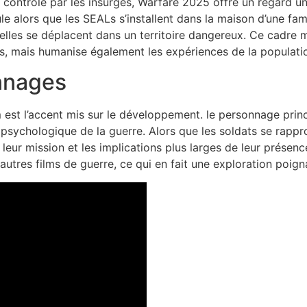
ak contrôlé par les insurgés, Warfare 2025 offre un regard un
oule alors que les SEALs s’installent dans la maison d’une fam
lles se déplacent dans un territoire dangereux. Ce cadre me
s, mais humanise également les expériences de la populatio
nnages
 est l’accent mis sur le développement. le personnage princ
t psychologique de la guerre. Alors que les soldats se rappro
ur mission et les implications plus larges de leur présenc
utres films de guerre, ce qui en fait une exploration poigna