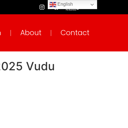
English
n
About
Contact
2025 Vudu