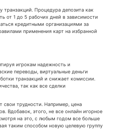
у транзакций. Процедура депозита как
ь от 1 до 5 рабочих дней в зависимости
иматься кредитными организациями за
равилами применения карт на избранной
нтируя игрокам надежность и
вские переводы, виртуальные деньги
аботки транзакций и снижает комиссии.
чества, так как все сделки
т свои трудности. Например, цена
. Вдобавок, этого, не все онлайн игорное
смотря на это, с любым годом все больше
вая таким способом новую целевую группу