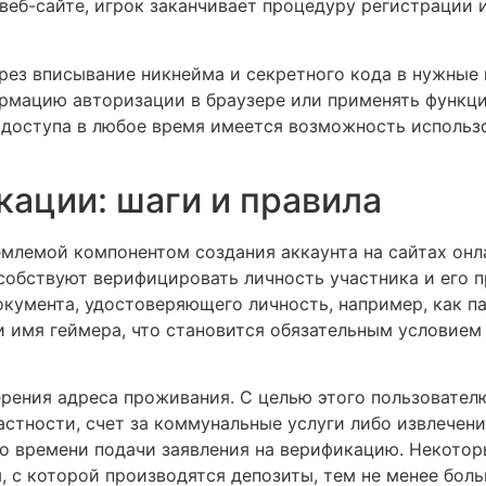
веб-сайте, игрок заканчивает процедуру регистрации 
рез вписывание никнейма и секретного кода в нужные 
ормацию авторизации в браузере или применять функци
а доступа в любое время имеется возможность использ
ации: шаги и правила
млемой компонентом создания аккаунта на сайтах онл
обствуют верифицировать личность участника и его пра
окумента, удостоверяющего личность, например, как п
 имя геймера, что становится обязательным условием
ерения адреса проживания. С целью этого пользовател
стности, счет за коммунальные услуги либо извлечени
до времени подачи заявления на верификацию. Некотор
, с которой производятся депозиты, тем не менее бо