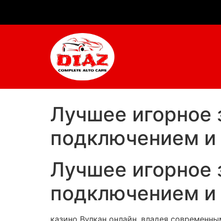
Лучшее игорное 
подключением и
Лучшее игорное 
подключением и
казино Вулкан онлайн, владея современн