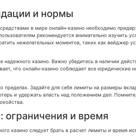
ндации и нормы
 средствами в мире онлайн-казино необходимо приде
 пользователям рекомендуется внимательно изучить ус
вратить нежелательных моментов, таких как вейджер у
е надежного казино. Важно убедитесь в наличии дейст
вает, что онлайн-казино соблюдает все юридические 
у о пределах. Задайте для себя лимиты на размеры вкл
терь и удержать власть над положением дел. Помните,
покойства.
 ограничения и время
ого казино следует брать в расчет лимиты и время ис