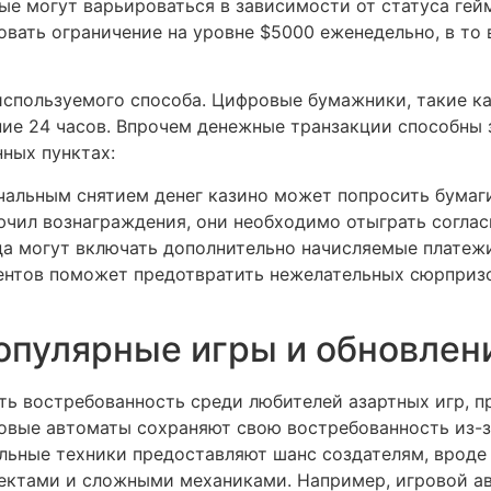
ые могут варьироваться в зависимости от статуса гей
ать ограничение на уровне $5000 еженедельно, в то в
пользуемого способа. Цифровые бумажники, такие как S
ие 24 часов. Впрочем денежные транзакции способны з
ных пунктах:
чальным снятием денег казино может попросить бумаг
ючил вознаграждения, они необходимо отыграть соглас
а могут включать дополнительно начисляемые платеж
ентов поможет предотвратить нежелательных сюрпризо
опулярные игры и обновлен
ь востребованность среди любителей азартных игр, пр
овые автоматы сохраняют свою востребованность из-з
альные техники предоставляют шанс создателям, вроде 
ктами и сложными механиками. Например, игровой авто