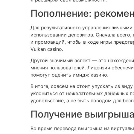
Пополнение: рекоме
Для результативного управления личными
использовании депозитов. Сначала всего,
и промоакций, чтобы в ходе игры предот
Vulkan casino.
Другой значимый аспект — это нахождени
мнения пользователей. Лицензия обеспечи
помогут оценить имидж казино.
В итоге, совсем не стоит упускать из вид
уклониться от нежелательных денежных по
удовольствие, а не быть поводом для бес
Получение выигрыша:
Во время перевода выигрыша из виртуальн