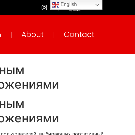
English
n
About
Contact
нным
ложениями
нным
ложениями
я пользователей, выбирающих портативный