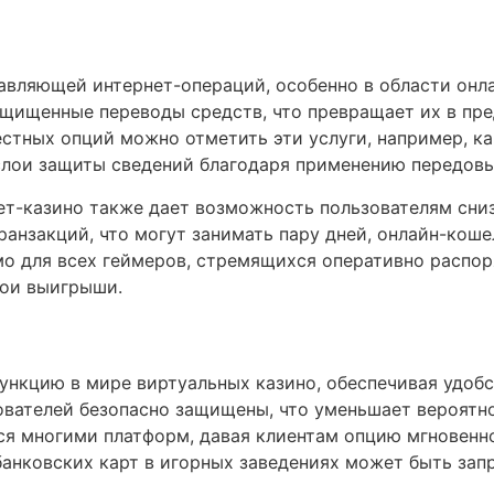
авляющей интернет-операций, особенно в области онла
щищенные переводы средств, что превращает их в пр
стных опций можно отметить эти услуги, например, как P
 слои защиты сведений благодаря применению передовы
ет-казино также дает возможность пользователям сниз
анзакций, что могут занимать пару дней, онлайн-кош
мо для всех геймеров, стремящихся оперативно распо
вои выигрыши.
нкцию в мире виртуальных казино, обеспечивая удоб
вателей безопасно защищены, что уменьшает вероятно
тся многими платформ, давая клиентам опцию мгновенн
анковских карт в игорных заведениях может быть зап