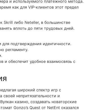
мера и используемого платежного метода.
ремя как для VIP-клиентов этот предел
krill либо Neteller, в большинстве
анять вплоть до пяти трудовых дней.
и для подтверждения идентичности.
но регламенту.
и.
в и обеспечит удобное взаимосвязь с
ия
едлагая широкий спектр игр с
а своей непритязательности и
Вулкан казино, создавать новаторские
мат Gonzo’s Quest от NetEnt оказался