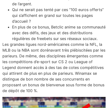
de l’argent.
Qui ne serait pas tenté par ces “100 euros offerts”
qui s’affichent en grand sur toutes les pages
d’accueil ?
En plus de ce bonus, Betclic anime sa communauté
avec des défis, des jeux et des distributions
régulières de freebets sur ses réseaux sociaux.
Les grandes ligues nord-américaines comme la NFL, la
MLB ou la NBA sont dorénavant très plébiscitées par les
parieurs. De même, des disciplines émergentes comme
les compétitions d’e-sport sur CS 2 ou League of
Legend donnent accès à des tas de cotes compétitives
qui attirent de plus en plus de parieurs. Winamax se
distingue de bon nombre de ses concurrents en
proposant un bonus de bienvenue sous forme de bonus
de dépôt de 100 %.