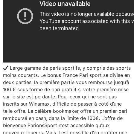
Large gamme de paris sportifs, y compris des sports
moins courants. Le bonus France Pari sport se divise en
deux parties, la première partie vous rembourse jusqu’à
100 € sous forme de pari gratuit si votre première mise
sur le site est perdante. Pour ceux qui ne sont pas
inscrits sur Winamax, difficile de passer à côté d’une
telle offre. Le célèbre bookmaker offre un premier pari
remboursé en cash, dans la limite de 100€. L’offre de
bienvenue ParionsSport n’est accessible qu’aux
nouveaux joueurs. Mais il est possible d’en profiter une