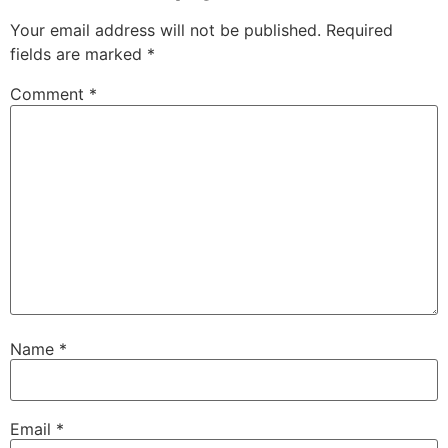
Your email address will not be published.
Required
fields are marked
*
Comment
*
Name
*
Email
*