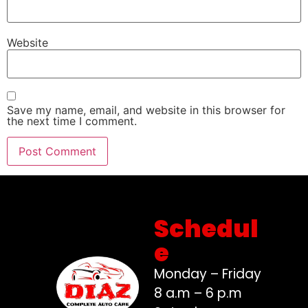
Website
Save my name, email, and website in this browser for
the next time I comment.
Schedul
e
Monday – Friday
8 a.m – 6 p.m