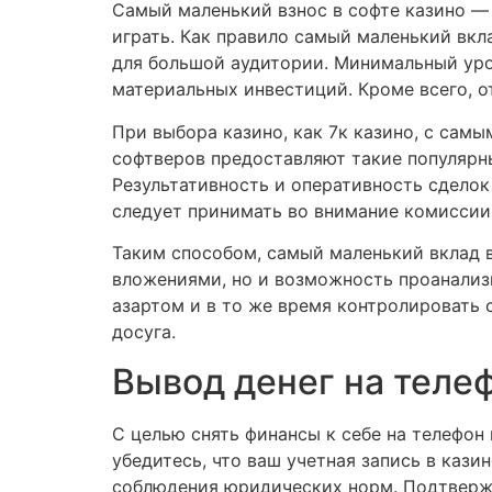
Самый маленький взнос в софте казино — 
играть. Как правило самый маленький вкл
для большой аудитории. Минимальный уро
материальных инвестиций. Кроме всего, о
При выбора казино, как 7к казино, с сам
софтверов предоставляют такие популярн
Результативность и оперативность сделок
следует принимать во внимание комиссии 
Таким способом, самый маленький вклад 
вложениями, но и возможность проанализи
азартом и в то же время контролировать 
досуга.
Вывод денег на телеф
С целью снять финансы к себе на телефон
убедитесь, что ваш учетная запись в каз
соблюдения юридических норм. Подтвержд