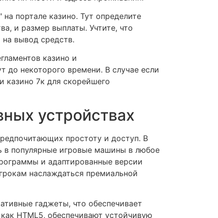
 на портале казино. Тут определите
а, и размер выплаты. Учтите, что
 на вывод средств.
егламентов казино и
т до некоторого времени. В случае если
и казино 7к для скорейшего
вных устройствах
предпочитающих простоту и доступ. В
ь в популярные игровые машины в любое
программы и адаптированные версии
 игрокам наслаждаться премиальной
ативные гаджеты, что обеспечивает
е как HTML5, обеспечивают устойчивую