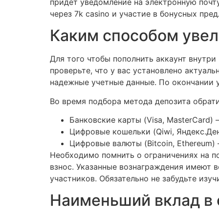
придет уведомление на электронную почту
через 7k casino и участие в бонусных пре
Каким способом увел
Для того чтобы пополнить аккаунт внутр
проверьте, что у вас установлено актуаль
надежные учетные данные. По окончании у
Во время подбора метода депозита обрати
Банковские карты (Visa, MasterCard)
Цифровые кошельки (Qiwi, Яндекс.Де
Цифровые валюты (Bitcoin, Ethereum
Необходимо помнить о ограничениях на п
взнос. Указанные вознаграждения имеют 
участников. Обязательно не забудьте изу
Наименьший вклад в 