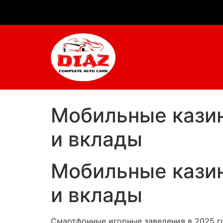
Мобильные казин
и вклады
Мобильные казин
и вклады
Смартфонные игорные заведения в 2025 г