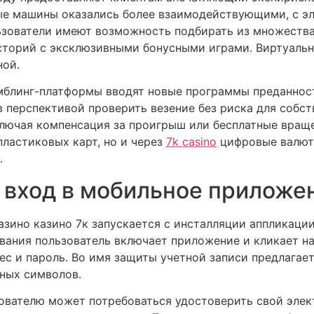
ые машины оказались более взаимодействующими, с э
зователи имеют возможность подбирать из множества
сторий с эксклюзивными бонусными играми. Виртуаль
ной.
эмблинг-платформы вводят новые программы преданнос
 перспективой проверить везение без риска для собст
лючая компенсация за проигрыш или бесплатные враще
пластиковых карт, но и через
7k casino
цифровые валюты
.
 вход в мобильное приложе
ино казино 7к запускается с инсталляции аппликации 
ования пользователь включает приложение и кликает на
ес и пароль. Во имя защиты учетной записи предлагае
ьных символов.
ователю может потребоваться удостоверить свой элек