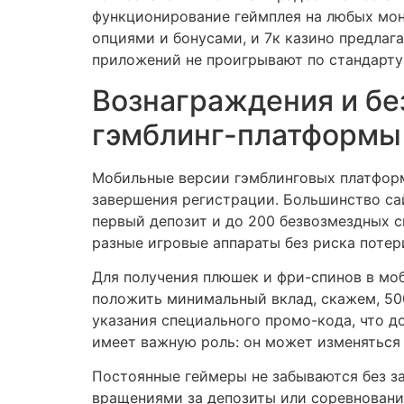
функционирование геймплея на любых мон
опциями и бонусами, и 7к казино предлаг
приложений не проигрывают по стандарту
Вознаграждения и бе
гэмблинг-платформы
Мобильные версии гэмблинговых платформ
завершения регистрации. Большинство са
первый депозит и до 200 безвозмездных с
разные игровые аппараты без риска потер
Для получения плюшек и фри-спинов в моб
положить минимальный вклад, скажем, 50
указания специального промо-кода, что д
имеет важную роль: он может изменяться 
Постоянные геймеры не забываются без з
вращениями за депозиты или соревновани