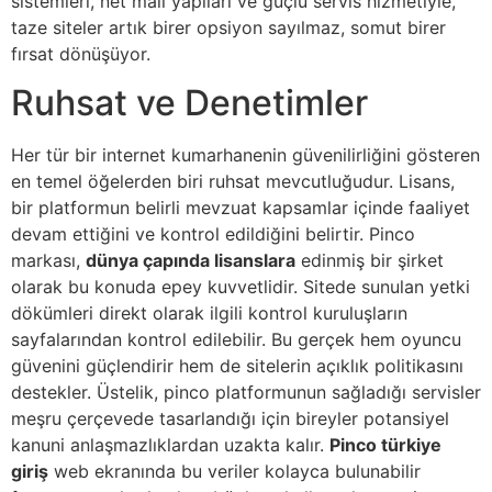
sistemleri, net mali yapıları ve güçlü servis hizmetiyle,
taze siteler artık birer opsiyon sayılmaz, somut birer
fırsat dönüşüyor.
Ruhsat ve Denetimler
Her tür bir internet kumarhanenin güvenilirliğini gösteren
en temel öğelerden biri ruhsat mevcutluğudur. Lisans,
bir platformun belirli mevzuat kapsamlar içinde faaliyet
devam ettiğini ve kontrol edildiğini belirtir. Pinco
markası,
dünya çapında lisanslara
edinmiş bir şirket
olarak bu konuda epey kuvvetlidir. Sitede sunulan yetki
dökümleri direkt olarak ilgili kontrol kuruluşların
sayfalarından kontrol edilebilir. Bu gerçek hem oyuncu
güvenini güçlendirir hem de sitelerin açıklık politikasını
destekler. Üstelik, pinco platformunun sağladığı servisler
meşru çerçevede tasarlandığı için bireyler potansiyel
kanuni anlaşmazlıklardan uzakta kalır.
Pinco türkiye
giriş
web ekranında bu veriler kolayca bulunabilir