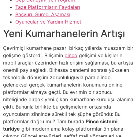
Taze Platformların Faydaları
Başvuru Süreci Aşaması
Oyuncular ve Yardım Hizmeti
Yeni Kumarhanelerin Artışı
Çevrimiçi kumarhane pazarı birkaç yıllarda muazzam bir
gelişme gösterdi. Bilişimin
pinco
gelişimi ve kişilerin
mobil araçlar üzerinden hızlı erişim sağlaması, bu artışta
önemli pay sağladı. Bilhassa pandemi sonrası yükselen
teknolojik dönüşüm zorunluluğuyla paralelinde,
geleneksel gerçek kumarhanelerin konumunu online
platformlar almaya geçti. Bu evrimin bir sonucu
niteliğinde birçok yeni çıkan kumarhane kuruluşu alanına
çıktı. Bununla birlikte bu gelişmelerin ortasında
oyuncuların zihninde sürekli tek şüphe göründü: Bu
platformlar doğru mu? Tam burada
Pinco sistemi
turkiye
gibi modern ama kolay platformlar ön plana
çıkıyor. Güncel arayüzleri, şeffaf mali yöntemleri ve