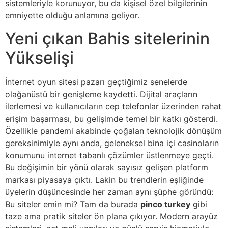
sistemleriyle korunuyor, bu da kişisel özel bilgilerinin
emniyette olduğu anlamına geliyor.
Yeni çıkan Bahis sitelerinin
Yükselişi
İnternet oyun sitesi pazarı geçtiğimiz senelerde
olağanüstü bir genişleme kaydetti. Dijital araçların
ilerlemesi ve kullanıcıların cep telefonlar üzerinden rahat
erişim başarması, bu gelişimde temel bir katkı gösterdi.
Özellikle pandemi akabinde çoğalan teknolojik dönüşüm
gereksinimiyle aynı anda, geleneksel bina içi casinoların
konumunu internet tabanlı çözümler üstlenmeye geçti.
Bu değişimin bir yönü olarak sayısız gelişen platform
markası piyasaya çıktı. Lakin bu trendlerin eşliğinde
üyelerin düşüncesinde her zaman aynı şüphe göründü:
Bu siteler emin mi? Tam da burada
pinco turkey
gibi
taze ama pratik siteler ön plana çıkıyor. Modern arayüz