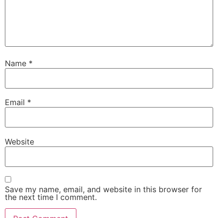
Name
*
Email
*
Website
Save my name, email, and website in this browser for
the next time I comment.