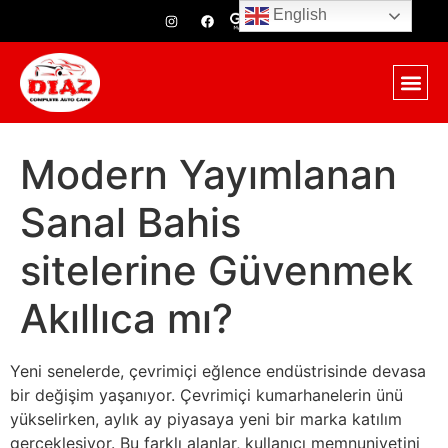
English
Modern Yayımlanan
Sanal Bahis
sitelerine Güvenmek
Akıllıca mı?
Yeni senelerde, çevrimiçi eğlence endüstrisinde devasa
bir değişim yaşanıyor. Çevrimiçi kumarhanelerin ünü
yükselirken, aylık ay piyasaya yeni bir marka katılım
gerçekleşiyor. Bu farklı alanlar, kullanıcı memnuniyetini