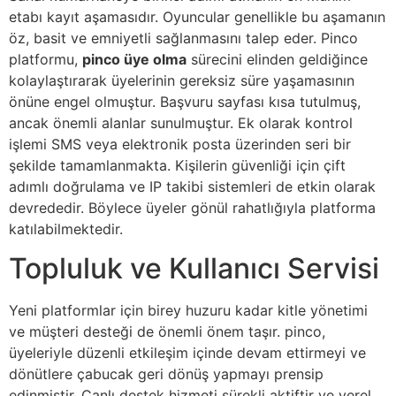
etabı kayıt aşamasıdır. Oyuncular genellikle bu aşamanın
öz, basit ve emniyetli sağlanmasını talep eder. Pinco
platformu,
pinco üye olma
sürecini elinden geldiğince
kolaylaştırarak üyelerinin gereksiz süre yaşamasının
önüne engel olmuştur. Başvuru sayfası kısa tutulmuş,
ancak önemli alanlar sunulmuştur. Ek olarak kontrol
işlemi SMS veya elektronik posta üzerinden seri bir
şekilde tamamlanmakta. Kişilerin güvenliği için çift
adımlı doğrulama ve IP takibi sistemleri de etkin olarak
devrededir. Böylece üyeler gönül rahatlığıyla platforma
katılabilmektedir.
Topluluk ve Kullanıcı Servisi
Yeni platformlar için birey huzuru kadar kitle yönetimi
ve müşteri desteği de önemli önem taşır. pinco,
üyeleriyle düzenli etkileşim içinde devam ettirmeyi ve
dönütlere çabucak geri dönüş yapmayı prensip
edinmiştir. Canlı destek hizmeti sürekli aktiftir ve yerel